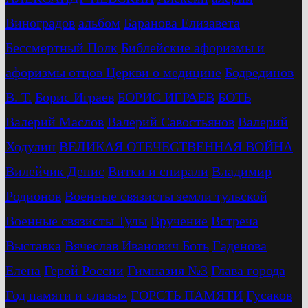
Виноградов
альбом
Баранова Елизавета
Бессмертный Полк
Библейские афоризмы и
афоризмы отцов Церкви о медицине
Бодрединов
В. Т.
Бориc Играев
БОРИС ИГРАЕВ
БОТЬ
Валерий Маслов
Валерий Савостьянов
Валерий
Ходулин
ВЕЛИКАЯ ОТЕЧЕСТВЕННАЯ ВОЙНА
Вилейчик Денис
Витки и спирали
Владимир
Родионов
Военные связисты земли тульской
Военные связисты Тулы
Вручение
Встреча
Выставка
Вячеслав Иванович Боть
Гаденова
Елена
Герой России
Гимназия №3
Глава города
Год памяти и славы»
ГОРСТЬ ПАМЯТИ
Гусаков