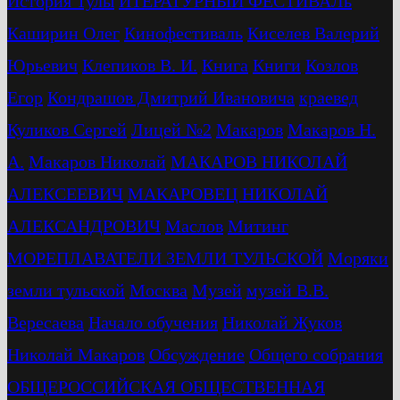
История Тулы
ИТЕРАТУРНЫЙ ФЕСТИВАЛь
Каширин Олег
Кинофестиваль
Киселев Валерий
Юрьевич
Клепиков В. И.
Книга
Книги
Козлов
Егор
Кондрашов Дмитрий Ивановича
краевед
Куликов Сергей
Лицей №2
Макаров
Макаров Н.
А.
Макаров Николай
МАКАРОВ НИКОЛАЙ
АЛЕКСЕЕВИЧ
МАКАРОВЕЦ НИКОЛАЙ
АЛЕКСАНДРОВИЧ
Маслов
Митинг
МОРЕПЛАВАТЕЛИ ЗЕМЛИ ТУЛЬСКОЙ
Моряки
земли тульской
Москва
Музей
музей В.В.
Вересаева
Начало обучения
Николай Жуков
Николай Макаров
Обсуждение
Общего собрания
ОБЩЕРОССИЙСКАЯ ОБЩЕСТВЕННАЯ