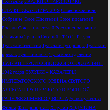
Белозерке
СКАЗКИ О ПАРОВОЗИКЕ
СЛАВЯНСКАЯ ЛИРА-2019
Словенское поле
Собрание
Союз Писателей
Союз писателей
России
Союза писателей России
справочник
Стечкины
Трещев Евгений
ТРО СПР
Тула
Тульские известия
Тульские суворовцы
Тульский
кремль
тульский поэт
Тульское отделение
ТУЛЯКИ ГЕРОИ СОВЕТСКОГО СОЮЗА 1941–
1942 годов
ТУЛЯКИ – КАВАЛЕРЫ
ИМПЕРАТОРСКОГО ОРДЕНА СВЯТОГО
АЛЕКСАНДРА НЕВСКОГО В ВОЕННОЙ
ГАЛЕРЕЕ ЗИМНЕГО ДВОРЦА
Урок мужества
Фильм
Фоторепортаж
Ходулин
ХОДУЛИНА