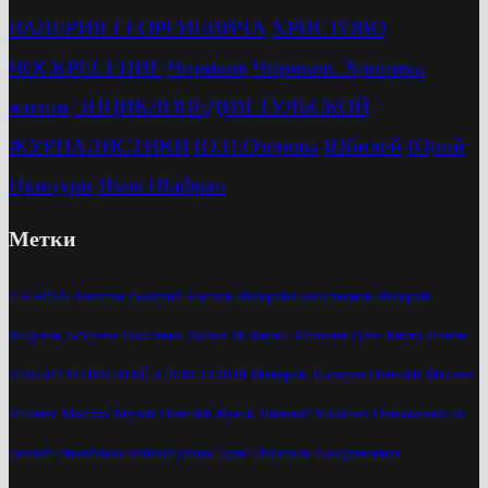
ВАЛЕРИЯ ГЕОРГИЕВИЧА
ХРИСТОВО
ВОСКРЕСЕНИЕ
Чириков
Чириков. Хроника
жизни
ЭНЦИКЛОПЕДИЯ ТУЛЬСКОЙ
ЖУРНАЛИСТИКИ
Ю.Н.Озерова
Юбилей
Юрий
Цкипури
Яков Шафран
Метки
8 МАРТА
Алексин
Валерий Маслов
Валерий Савостьянов
Валерий
Ходулин
Встреча
Выставка
Жуков
Из Книги
История Тулы
Книга
Книги
МАКАРОВ НИКОЛАЙ АЛЕКСЕЕВИЧ
Макаров
Макаров Николай
Маслов
Митинг
Москва
Музей
Николай Жуков
Николай Макаров
Они воевали за
речкой
Опалённые войной улицы Тулы
Писатель
Поздравление