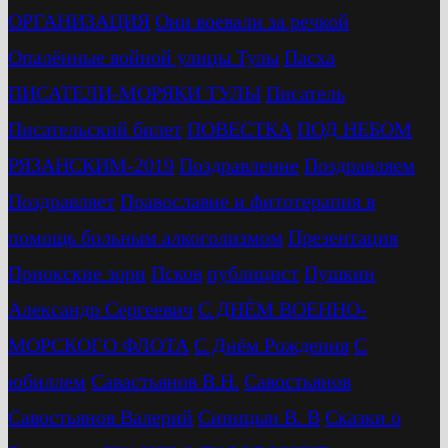
ОРГАНИЗАЦИЯ
Они воевали за речкой
Опалённые войной улицы Тулы
Пасха
ПИСАТЕЛИ-МОРЯКИ ТУЛЫ
Писатель
Писательский билет
ПОВЕСТКА
ПОД НЕБОМ
РЯЗАНСКИМ-2019
Поздравление
Поздравляем
Поздравляет
Православие и фитотерапия в
помощь больным алкоголизмом
Презентация
Приокские зори
Псков
публицист
Пушкин
Александр Сергеевич
С ДНЁМ ВОЕННО-
МОРСКОГО ФЛОТА
С Днём Рождения
С
юбиллем
Савастьянов В.Н.
Савостьянов
Савостьянов Валерий
Синицын В. В
Сказки о