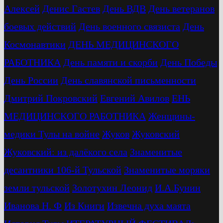
Алексей
Денис Гастев
День ВДВ
День ветеранов
боевых действий
День военного связиста
День
Космонавтики
ДЕНЬ МЕДИЦИНСКОГО
РАБОТНИКА
День памяти и скорби
День Победы
День России
День славянской письменности
Дмитрий Покровский
Евгений Авилов
ЕНЬ
МЕДИЦИНСКОГО РАБОТНИКА
Женщины-
медики Тулы на войне
Жуков
Жуковский
Жуковский: из далёкого села
Знаменитые
десантники 106-й Тульской
Знаменитые моряки
земли тульской
Золотухин Леонид
И.А.Бунин
Иванова Н. Ф
Из Книги
Извечна духа маята