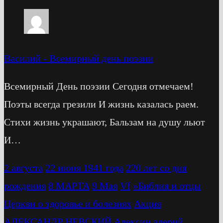
Василий
-
Всемирный день поэзии
Всемирный День поэзии Сегодня отмечаем!
Поэты всегда грезили И жизнь казалась раем.
Стихи жизнь украшают, Бальзам на душу льют
И…
2 августа
22 июня 1941 года
220 лет со дня
рождения
8 МАРТА
9 Мая
Vf
»Библия и отцы
Церкви о здоровье и болезнях
Акция
АЛЕКСАНДР НЕВСКИЙ
Алексин
алерий