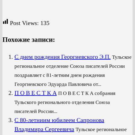
Post Views:
135
Похожие записи:
С днем рождения Георгиевского Э.П.
Тульское
региональное отделение Союза писателей России
поздравляет с 81-летним днем рождения
Георгиевского Эдуарда Павловича от...
П О В Е С Т К А
П О В Е С Т К А собрания
Тульского регионального отделения Союза
писателей России...
С 80-летниим юбилеем Сапронова
Владимира Сергеевича
Тульское региональное