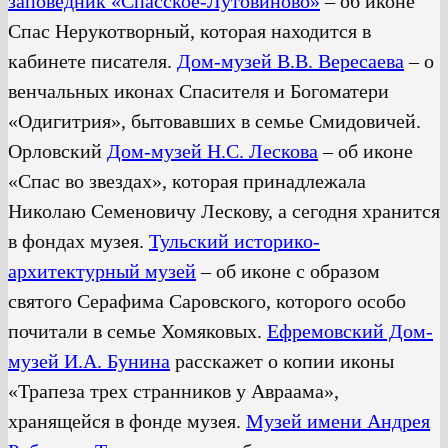
заповедник «Спасское-Лутовиново»
– об иконе
Спас Нерукотворный, которая находится в
кабинете писателя.
Дом-музей В.В. Вересаева
– о
венчальных иконах Спасителя и Богоматери
«Одигитрия», бытовавших в семье Смидовичей.
Орловский
Дом-музей Н.С. Лескова
– об иконе
«Спас во звездах», которая принадлежала
Николаю Семеновичу Лескову, а сегодня хранится
в фондах музея.
Тульский историко-
архитектурный музей
– об иконе с образом
святого Серафима Саровского, которого особо
почитали в семье Хомяковых.
Ефремовский Дом-
музей И.А. Бунина
расскажет о копии иконы
«Трапеза трех странников у Авраама»,
хранящейся в фонде музея.
Музей имени Андрея