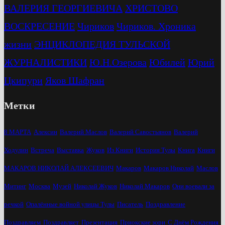
ВАЛЕРИЯ ГЕОРГИЕВИЧА
ХРИСТОВО
ВОСКРЕСЕНИЕ
Чириков
Чириков. Хроника
жизни
ЭНЦИКЛОПЕДИЯ ТУЛЬСКОЙ
ЖУРНАЛИСТИКИ
Ю.Н.Озерова
Юбилей
Юрий
Цкипури
Яков Шафран
Метки
8 МАРТА
Алексин
Валерий Маслов
Валерий Савостьянов
Валерий
Ходулин
Встреча
Выставка
Жуков
Из Книги
История Тулы
Книга
Книги
МАКАРОВ НИКОЛАЙ АЛЕКСЕЕВИЧ
Макаров
Макаров Николай
Маслов
Митинг
Москва
Музей
Николай Жуков
Николай Макаров
Они воевали за
речкой
Опалённые войной улицы Тулы
Писатель
Поздравление
Поздравляем
Поздравляет
Презентация
Приокские зори
С Днём Рождения