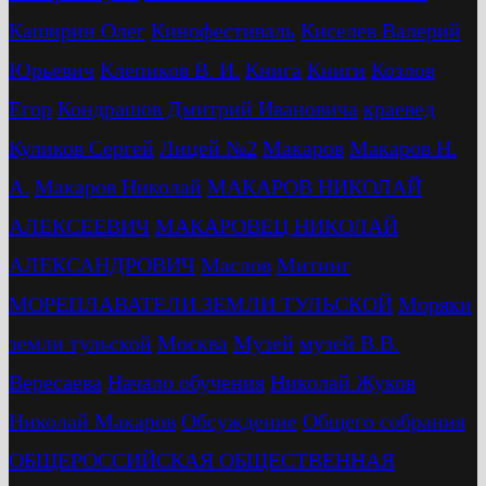
Каширин Олег
Кинофестиваль
Киселев Валерий
Юрьевич
Клепиков В. И.
Книга
Книги
Козлов
Егор
Кондрашов Дмитрий Ивановича
краевед
Куликов Сергей
Лицей №2
Макаров
Макаров Н.
А.
Макаров Николай
МАКАРОВ НИКОЛАЙ
АЛЕКСЕЕВИЧ
МАКАРОВЕЦ НИКОЛАЙ
АЛЕКСАНДРОВИЧ
Маслов
Митинг
МОРЕПЛАВАТЕЛИ ЗЕМЛИ ТУЛЬСКОЙ
Моряки
земли тульской
Москва
Музей
музей В.В.
Вересаева
Начало обучения
Николай Жуков
Николай Макаров
Обсуждение
Общего собрания
ОБЩЕРОССИЙСКАЯ ОБЩЕСТВЕННАЯ