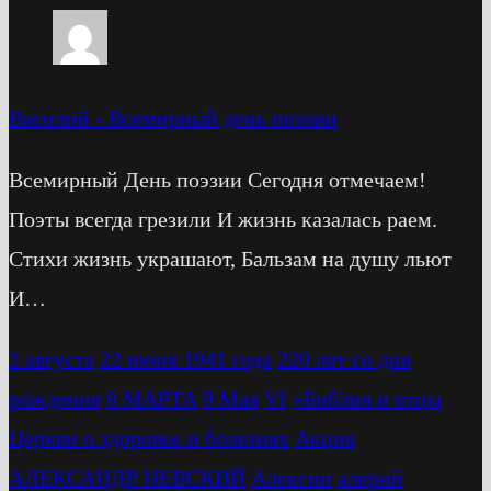
Василий
-
Всемирный день поэзии
Всемирный День поэзии Сегодня отмечаем!
Поэты всегда грезили И жизнь казалась раем.
Стихи жизнь украшают, Бальзам на душу льют
И…
2 августа
22 июня 1941 года
220 лет со дня
рождения
8 МАРТА
9 Мая
Vf
»Библия и отцы
Церкви о здоровье и болезнях
Акция
АЛЕКСАНДР НЕВСКИЙ
Алексин
алерий