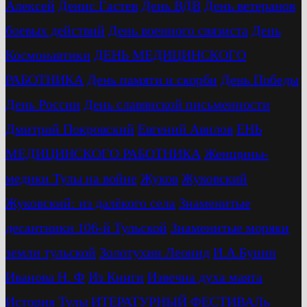
Алексей
Денис Гастев
День ВДВ
День ветеранов
боевых действий
День военного связиста
День
Космонавтики
ДЕНЬ МЕДИЦИНСКОГО
РАБОТНИКА
День памяти и скорби
День Победы
День России
День славянской письменности
Дмитрий Покровский
Евгений Авилов
ЕНЬ
МЕДИЦИНСКОГО РАБОТНИКА
Женщины-
медики Тулы на войне
Жуков
Жуковский
Жуковский: из далёкого села
Знаменитые
десантники 106-й Тульской
Знаменитые моряки
земли тульской
Золотухин Леонид
И.А.Бунин
Иванова Н. Ф
Из Книги
Извечна духа маята
История Тулы
ИТЕРАТУРНЫЙ ФЕСТИВАЛь