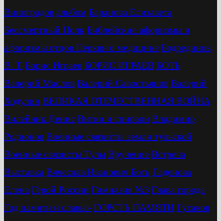
Виноградов
альбом
Баранова Елизавета
Бессмертный Полк
Библейские афоризмы и
афоризмы отцов Церкви о медицине
Бодрединов
В. Т.
Бориc Играев
БОРИС ИГРАЕВ
БОТЬ
Валерий Маслов
Валерий Савостьянов
Валерий
Ходулин
ВЕЛИКАЯ ОТЕЧЕСТВЕННАЯ ВОЙНА
Вилейчик Денис
Витки и спирали
Владимир
Родионов
Военные связисты земли тульской
Военные связисты Тулы
Вручение
Встреча
Выставка
Вячеслав Иванович Боть
Гаденова
Елена
Герой России
Гимназия №3
Глава города
Год памяти и славы»
ГОРСТЬ ПАМЯТИ
Гусаков