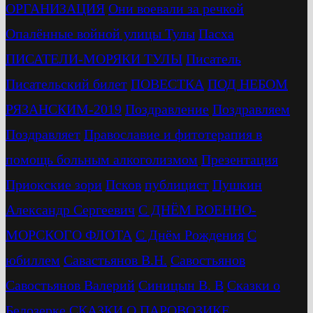
ОРГАНИЗАЦИЯ
Они воевали за речкой
Опалённые войной улицы Тулы
Пасха
ПИСАТЕЛИ-МОРЯКИ ТУЛЫ
Писатель
Писательский билет
ПОВЕСТКА
ПОД НЕБОМ
РЯЗАНСКИМ-2019
Поздравление
Поздравляем
Поздравляет
Православие и фитотерапия в
помощь больным алкоголизмом
Презентация
Приокские зори
Псков
публицист
Пушкин
Александр Сергеевич
С ДНЁМ ВОЕННО-
МОРСКОГО ФЛОТА
С Днём Рождения
С
юбиллем
Савастьянов В.Н.
Савостьянов
Савостьянов Валерий
Синицын В. В
Сказки о
Белозерке
СКАЗКИ О ПАРОВОЗИКЕ