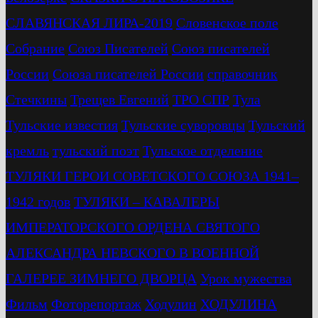
СЛАВЯНСКАЯ ЛИРА-2019
Словенское поле
Собрание
Союз Писателей
Союз писателей
России
Союза писателей России
справочник
Стечкины
Трещев Евгений
ТРО СПР
Тула
Тульские известия
Тульские суворовцы
Тульский
кремль
тульский поэт
Тульское отделение
ТУЛЯКИ ГЕРОИ СОВЕТСКОГО СОЮЗА 1941–
1942 годов
ТУЛЯКИ – КАВАЛЕРЫ
ИМПЕРАТОРСКОГО ОРДЕНА СВЯТОГО
АЛЕКСАНДРА НЕВСКОГО В ВОЕННОЙ
ГАЛЕРЕЕ ЗИМНЕГО ДВОРЦА
Урок мужества
Фильм
Фоторепортаж
Ходулин
ХОДУЛИНА