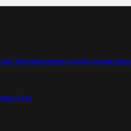
узей «Промышленная усадьба дворян Мос
триот-Тула