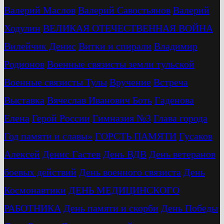
Валерий Маслов
Валерий Савостьянов
Валерий
Ходулин
ВЕЛИКАЯ ОТЕЧЕСТВЕННАЯ ВОЙНА
Вилейчик Денис
Витки и спирали
Владимир
Родионов
Военные связисты земли тульской
Военные связисты Тулы
Вручение
Встреча
Выставка
Вячеслав Иванович Боть
Гаденова
Елена
Герой России
Гимназия №3
Глава города
Год памяти и славы»
ГОРСТЬ ПАМЯТИ
Гусаков
Алексей
Денис Гастев
День ВДВ
День ветеранов
боевых действий
День военного связиста
День
Космонавтики
ДЕНЬ МЕДИЦИНСКОГО
РАБОТНИКА
День памяти и скорби
День Победы