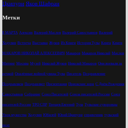
Цкипури
Яков Шафран
Метки
8 МАРТА
Алексин
Валерий Маслов
Валерий Савостьянов
Валерий
Ходулин
Встреча
Выставка
Жуков
Из Книги
История Тулы
Книга
Книги
МАКАРОВ НИКОЛАЙ АЛЕКСЕЕВИЧ
Макаров
Макаров Николай
Маслов
Митинг
Москва
Музей
Николай Жуков
Николай Макаров
Они воевали за
речкой
Опалённые войной улицы Тулы
Писатель
Поздравление
Поздравляем
Поздравляет
Презентация
Приокские зори
С Днём Рождения
Савостьянов
Собрание
Союз Писателей
Союза писателей России
Союз
писателей России
ТРО СПР
Трещев Евгений
Тула
Тульские суворовцы
Урок мужества
Ходулин
Юбилей
Юрий Цкипури
справочник
тульский
поэт