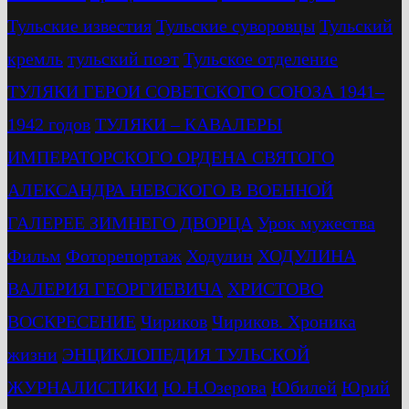
Тульские известия
Тульские суворовцы
Тульский
кремль
тульский поэт
Тульское отделение
ТУЛЯКИ ГЕРОИ СОВЕТСКОГО СОЮЗА 1941–
1942 годов
ТУЛЯКИ – КАВАЛЕРЫ
ИМПЕРАТОРСКОГО ОРДЕНА СВЯТОГО
АЛЕКСАНДРА НЕВСКОГО В ВОЕННОЙ
ГАЛЕРЕЕ ЗИМНЕГО ДВОРЦА
Урок мужества
Фильм
Фоторепортаж
Ходулин
ХОДУЛИНА
ВАЛЕРИЯ ГЕОРГИЕВИЧА
ХРИСТОВО
ВОСКРЕСЕНИЕ
Чириков
Чириков. Хроника
жизни
ЭНЦИКЛОПЕДИЯ ТУЛЬСКОЙ
ЖУРНАЛИСТИКИ
Ю.Н.Озерова
Юбилей
Юрий