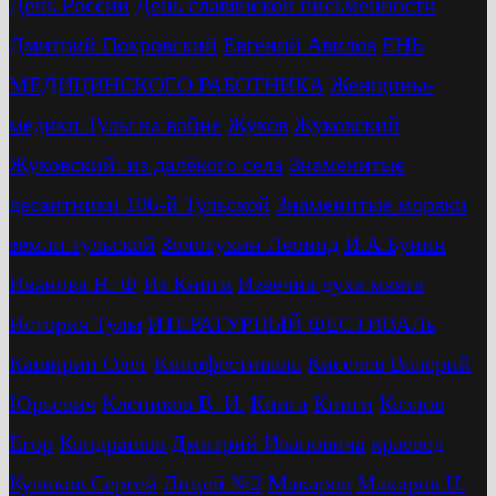
День России
День славянской письменности
Дмитрий Покровский
Евгений Авилов
ЕНЬ
МЕДИЦИНСКОГО РАБОТНИКА
Женщины-
медики Тулы на войне
Жуков
Жуковский
Жуковский: из далёкого села
Знаменитые
десантники 106-й Тульской
Знаменитые моряки
земли тульской
Золотухин Леонид
И.А.Бунин
Иванова Н. Ф
Из Книги
Извечна духа маята
История Тулы
ИТЕРАТУРНЫЙ ФЕСТИВАЛь
Каширин Олег
Кинофестиваль
Киселев Валерий
Юрьевич
Клепиков В. И.
Книга
Книги
Козлов
Егор
Кондрашов Дмитрий Ивановича
краевед
Куликов Сергей
Лицей №2
Макаров
Макаров Н.