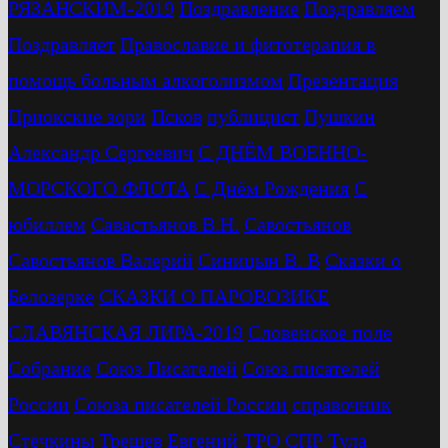
РЯЗАНСКИМ-2019
Поздравление
Поздравляем
Поздравляет
Православие и фитотерапия в
помощь больным алкоголизмом
Презентация
Приокские зори
Псков
публицист
Пушкин
Александр Сергеевич
С ДНЁМ ВОЕННО-
МОРСКОГО ФЛОТА
С Днём Рождения
С
юбиллем
Савастьянов В.Н.
Савостьянов
Савостьянов Валерий
Синицын В. В
Сказки о
Белозерке
СКАЗКИ О ПАРОВОЗИКЕ
СЛАВЯНСКАЯ ЛИРА-2019
Словенское поле
Собрание
Союз Писателей
Союз писателей
России
Союза писателей России
справочник
Стечкины
Трещев Евгений
ТРО СПР
Тула