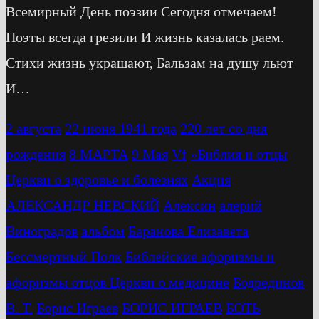
Всемирный День поэзии Сегодня отмечаем!
Поэты всегда грезили И жизнь казалась раем.
Стихи жизнь украшают, Бальзам на душу льют
И…
2 августа
22 июня 1941 года
220 лет со дня
рождения
8 МАРТА
9 Мая
Vf
»Библия и отцы
Церкви о здоровье и болезнях
Акция
АЛЕКСАНДР НЕВСКИЙ
Алексин
алерий
Виноградов
альбом
Баранова Елизавета
Бессмертный Полк
Библейские афоризмы и
афоризмы отцов Церкви о медицине
Бодрединов
В. Т.
Бориc Играев
БОРИС ИГРАЕВ
БОТЬ