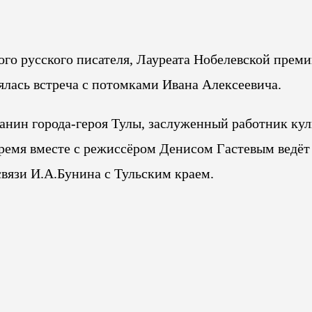
го русского писателя, Лауреата Нобелевской прем
оялась встреча с потомками Ивана Алексеевича.
данин города-героя Тулы, заслуженный работник ку
время вместе с режиссёром Денисом Гастевым ведёт
вязи И.А.Бунина с Тульским краем.