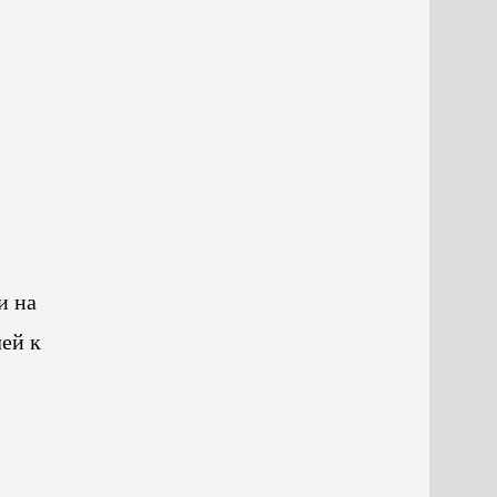
и на
ей к