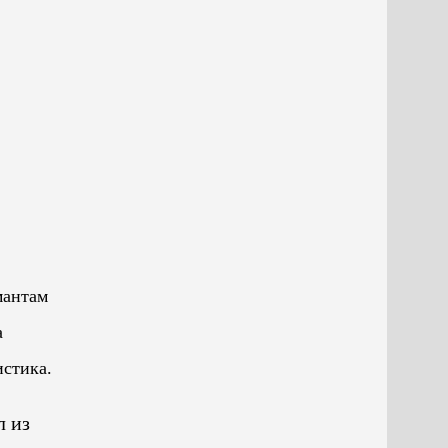
мантам
а
истика.
л из