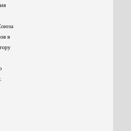
ния
Союза
ов в
тору
о
.