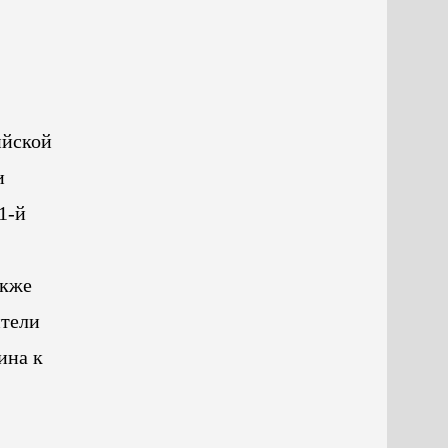
ийской
и
1-й
акже
ители
ина к