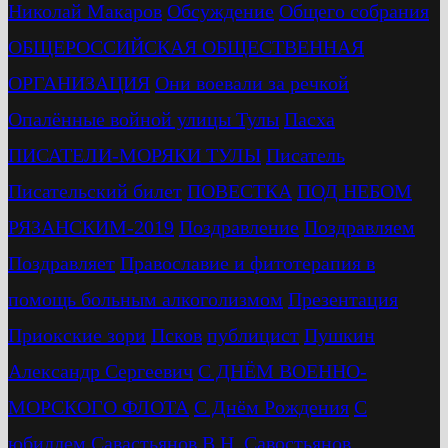
Николай Макаров
Обсуждение
Общего собрания
ОБЩЕРОССИЙСКАЯ ОБЩЕСТВЕННАЯ
ОРГАНИЗАЦИЯ
Они воевали за речкой
Опалённые войной улицы Тулы
Пасха
ПИСАТЕЛИ-МОРЯКИ ТУЛЫ
Писатель
Писательский билет
ПОВЕСТКА
ПОД НЕБОМ
РЯЗАНСКИМ-2019
Поздравление
Поздравляем
Поздравляет
Православие и фитотерапия в
помощь больным алкоголизмом
Презентация
Приокские зори
Псков
публицист
Пушкин
Александр Сергеевич
С ДНЁМ ВОЕННО-
МОРСКОГО ФЛОТА
С Днём Рождения
С
юбиллем
Савастьянов В.Н.
Савостьянов