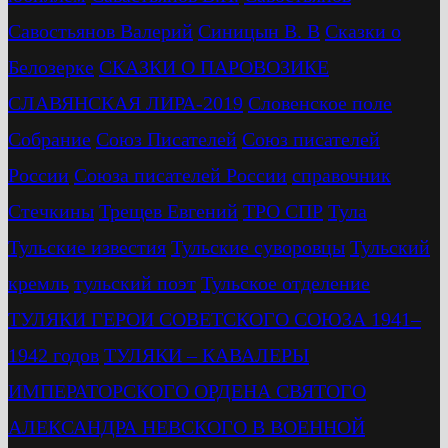
Савостьянов Валерий
Синицын В. В
Сказки о
Белозерке
СКАЗКИ О ПАРОВОЗИКЕ
СЛАВЯНСКАЯ ЛИРА-2019
Словенское поле
Собрание
Союз Писателей
Союз писателей
России
Союза писателей России
справочник
Стечкины
Трещев Евгений
ТРО СПР
Тула
Тульские известия
Тульские суворовцы
Тульский
кремль
тульский поэт
Тульское отделение
ТУЛЯКИ ГЕРОИ СОВЕТСКОГО СОЮЗА 1941–
1942 годов
ТУЛЯКИ – КАВАЛЕРЫ
ИМПЕРАТОРСКОГО ОРДЕНА СВЯТОГО
АЛЕКСАНДРА НЕВСКОГО В ВОЕННОЙ