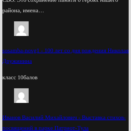
района, имена…
sosamba-novg1
-
100 лет со дня рождения Николая
Дружинина
класс 10балов
Иванов Василий Михайлович
-
Выставка стихов-
посвящений в парке Патриот-Тула