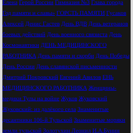
Елена
Герой России
Гимназия №3
Глава города
Год памяти и славы»
ГОРСТЬ ПАМЯТИ
Гусаков
Алексей
Денис Гастев
День ВДВ
День ветеранов
боевых действий
День военного связиста
День
Космонавтики
ДЕНЬ МЕДИЦИНСКОГО
РАБОТНИКА
День памяти и скорби
День Победы
День России
День славянской письменности
Дмитрий Покровский
Евгений Авилов
ЕНЬ
МЕДИЦИНСКОГО РАБОТНИКА
Женщины-
медики Тулы на войне
Жуков
Жуковский
Жуковский: из далёкого села
Знаменитые
десантники 106-й Тульской
Знаменитые моряки
земли тульской
Золотухин Леонид
И.А.Бунин