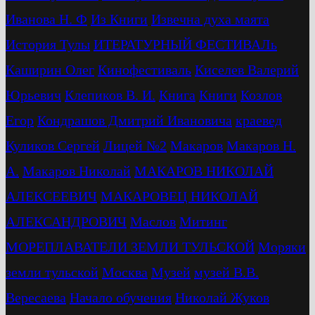
Иванова Н. Ф
Из Книги
Извечна духа маята
История Тулы
ИТЕРАТУРНЫЙ ФЕСТИВАЛь
Каширин Олег
Кинофестиваль
Киселев Валерий
Юрьевич
Клепиков В. И.
Книга
Книги
Козлов
Егор
Кондрашов Дмитрий Ивановича
краевед
Куликов Сергей
Лицей №2
Макаров
Макаров Н.
А.
Макаров Николай
МАКАРОВ НИКОЛАЙ
АЛЕКСЕЕВИЧ
МАКАРОВЕЦ НИКОЛАЙ
АЛЕКСАНДРОВИЧ
Маслов
Митинг
МОРЕПЛАВАТЕЛИ ЗЕМЛИ ТУЛЬСКОЙ
Моряки
земли тульской
Москва
Музей
музей В.В.
Вересаева
Начало обучения
Николай Жуков