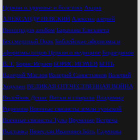
Церкви о здоровье и болезнях
Акция
АЛЕКСАНДР НЕВСКИЙ
Алексин
алерий
Виноградов
альбом
Баранова Елизавета
Бессмертный Полк
Библейские афоризмы и
афоризмы отцов Церкви о медицине
Бодрединов
В. Т.
Бориc Играев
БОРИС ИГРАЕВ
БОТЬ
Валерий Маслов
Валерий Савостьянов
Валерий
Ходулин
ВЕЛИКАЯ ОТЕЧЕСТВЕННАЯ ВОЙНА
Вилейчик Денис
Витки и спирали
Владимир
Родионов
Военные связисты земли тульской
Военные связисты Тулы
Вручение
Встреча
Выставка
Вячеслав Иванович Боть
Гаденова