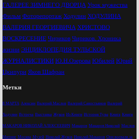
ГАЛЕРЕЕ ЗИМНЕГО ДВОРЦА
Урок мужества
Фильм
Фоторепортаж
Ходулин
ХОДУЛИНА
ВАЛЕРИЯ ГЕОРГИЕВИЧА
ХРИСТОВО
ВОСКРЕСЕНИЕ
Чириков
Чириков. Хроника
жизни
ЭНЦИКЛОПЕДИЯ ТУЛЬСКОЙ
ЖУРНАЛИСТИКИ
Ю.Н.Озерова
Юбилей
Юрий
Цкипури
Яков Шафран
Метки
8 МАРТА
Алексин
Валерий Маслов
Валерий Савостьянов
Валерий
Ходулин
Встреча
Выставка
Жуков
Из Книги
История Тулы
Книга
Книги
МАКАРОВ НИКОЛАЙ АЛЕКСЕЕВИЧ
Макаров
Макаров Николай
Маслов
Митинг
Москва
Музей
Николай Жуков
Николай Макаров
Они воевали за