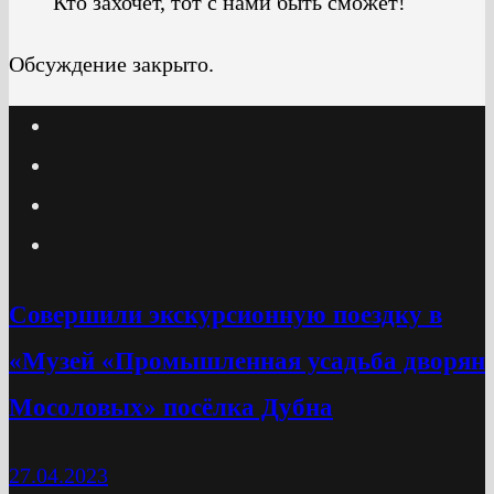
Кто захочет, тот с нами быть сможет!
Обсуждение закрыто.
Cовершили экскурсионную поездку в
«Музей «Промышленная усадьба дворян
Мосоловых» посёлка Дубна
27.04.2023