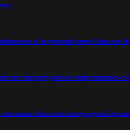
нина
библиотеке и Творческий вечер Николая Ж
телем литературного и общественного со
а соискание областной литературной преми