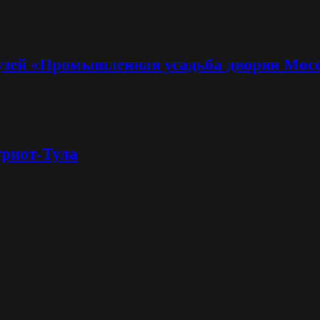
узей «Промышленная усадьба дворян Мос
триот-Тула