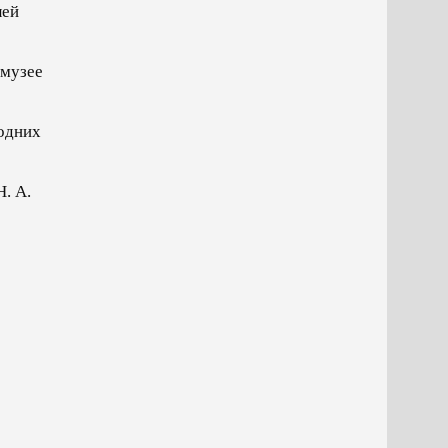
лей
 музее
 одних
. А.