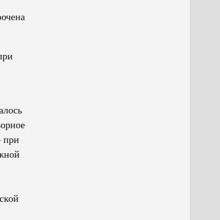
рочена
при
алось
ворное
» при
ажной
еской