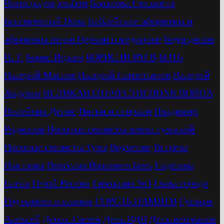
Виноградов
альбом
Баранова Елизавета
Бессмертный Полк
Библейские афоризмы и
афоризмы отцов Церкви о медицине
Бодрединов
В. Т.
Бориc Играев
БОРИС ИГРАЕВ
БОТЬ
Валерий Маслов
Валерий Савостьянов
Валерий
Ходулин
ВЕЛИКАЯ ОТЕЧЕСТВЕННАЯ ВОЙНА
Вилейчик Денис
Витки и спирали
Владимир
Родионов
Военные связисты земли тульской
Военные связисты Тулы
Вручение
Встреча
Выставка
Вячеслав Иванович Боть
Гаденова
Елена
Герой России
Гимназия №3
Глава города
Год памяти и славы»
ГОРСТЬ ПАМЯТИ
Гусаков
Алексей
Денис Гастев
День ВДВ
День ветеранов