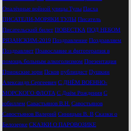
Опалённые войной улицы Тулы
Пасха
ПИСАТЕЛИ-МОРЯКИ ТУЛЫ
Писатель
Писательский билет
ПОВЕСТКА
ПОД НЕБОМ
РЯЗАНСКИМ-2019
Поздравление
Поздравляем
Поздравляет
Православие и фитотерапия в
помощь больным алкоголизмом
Презентация
Приокские зори
Псков
публицист
Пушкин
Александр Сергеевич
С ДНЁМ ВОЕННО-
МОРСКОГО ФЛОТА
С Днём Рождения
С
юбиллем
Савастьянов В.Н.
Савостьянов
Савостьянов Валерий
Синицын В. В
Сказки о
Белозерке
СКАЗКИ О ПАРОВОЗИКЕ