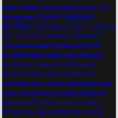
боевых действий
День военного связиста
День
Космонавтики
ДЕНЬ МЕДИЦИНСКОГО
РАБОТНИКА
День памяти и скорби
День Победы
День России
День славянской письменности
Дмитрий Покровский
Евгений Авилов
ЕНЬ
МЕДИЦИНСКОГО РАБОТНИКА
Женщины-
медики Тулы на войне
Жуков
Жуковский
Жуковский: из далёкого села
Знаменитые
десантники 106-й Тульской
Знаменитые моряки
земли тульской
Золотухин Леонид
И.А.Бунин
Иванова Н. Ф
Из Книги
Извечна духа маята
История Тулы
ИТЕРАТУРНЫЙ ФЕСТИВАЛь