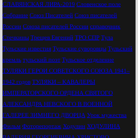
СЛАВЯНСКАЯ ЛИРА-2019
Словенское поле
Собрание
Союз Писателей
Союз писателей
России
Союза писателей России
справочник
Стечкины
Трещев Евгений
ТРО СПР
Тула
Тульские известия
Тульские суворовцы
Тульский
кремль
тульский поэт
Тульское отделение
ТУЛЯКИ ГЕРОИ СОВЕТСКОГО СОЮЗА 1941–
1942 годов
ТУЛЯКИ – КАВАЛЕРЫ
ИМПЕРАТОРСКОГО ОРДЕНА СВЯТОГО
АЛЕКСАНДРА НЕВСКОГО В ВОЕННОЙ
ГАЛЕРЕЕ ЗИМНЕГО ДВОРЦА
Урок мужества
Фильм
Фоторепортаж
Ходулин
ХОДУЛИНА
ВАЛЕРИЯ ГЕОРГИЕВИЧА
ХРИСТОВО