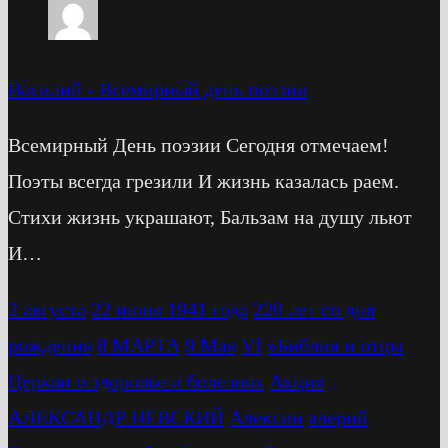
Василий
-
Всемирный день поэзии
Всемирный День поэзии Сегодня отмечаем!
Поэты всегда грезили И жизнь казалась раем.
Стихи жизнь украшают, Бальзам на душу льют
И…
2 августа
22 июня 1941 года
220 лет со дня
рождения
8 МАРТА
9 Мая
Vf
»Библия и отцы
Церкви о здоровье и болезнях
Акция
АЛЕКСАНДР НЕВСКИЙ
Алексин
алерий