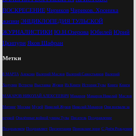
ВОСКРЕСЕНИЕ
Чириков
Чириков. Хроника
жизни
ЭНЦИКЛОПЕДИЯ ТУЛЬСКОЙ
ЖУРНАЛИСТИКИ
Ю.Н.Озерова
Юбилей
Юрий
Цкипури
Яков Шафран
Метки
8 МАРТА
Алексин
Валерий Маслов
Валерий Савостьянов
Валерий
Ходулин
Встреча
Выставка
Жуков
Из Книги
История Тулы
Книга
Книги
МАКАРОВ НИКОЛАЙ АЛЕКСЕЕВИЧ
Макаров
Макаров Николай
Маслов
Митинг
Москва
Музей
Николай Жуков
Николай Макаров
Они воевали за
речкой
Опалённые войной улицы Тулы
Писатель
Поздравление
Поздравляем
Поздравляет
Презентация
Приокские зори
С Днём Рождения