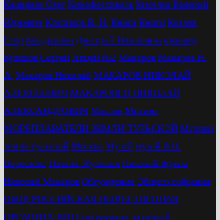
Каширин Олег
Кинофестиваль
Киселев Валерий
Юрьевич
Клепиков В. И.
Книга
Книги
Козлов
Егор
Кондрашов Дмитрий Ивановича
краевед
Куликов Сергей
Лицей №2
Макаров
Макаров Н.
А.
Макаров Николай
МАКАРОВ НИКОЛАЙ
АЛЕКСЕЕВИЧ
МАКАРОВЕЦ НИКОЛАЙ
АЛЕКСАНДРОВИЧ
Маслов
Митинг
МОРЕПЛАВАТЕЛИ ЗЕМЛИ ТУЛЬСКОЙ
Моряки
земли тульской
Москва
Музей
музей В.В.
Вересаева
Начало обучения
Николай Жуков
Николай Макаров
Обсуждение
Общего собрания
ОБЩЕРОССИЙСКАЯ ОБЩЕСТВЕННАЯ
ОРГАНИЗАЦИЯ
Они воевали за речкой