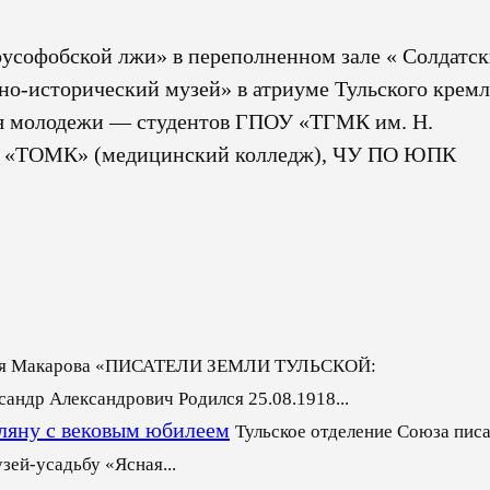
русофобской лжи» в переполненном зале « Солдатс
но-исторический музей» в атриуме Тульского кремл
ся молодежи — студентов ГПОУ «ТГМК им. Н.
У «ТОМК» (медицинский колледж), ЧУ ПО ЮПК
лая Макарова «ПИСАТЕЛИ ЗЕМЛИ ТУЛЬСКОЙ:
 Александрович Родился 25.08.1918...
ляну с вековым юбилеем
Тульское отделение Союза пис
зей-усадьбу «Ясная...