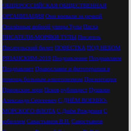
ОБЩЕРОССИЙСКАЯ ОБЩЕСТВЕННАЯ
ОРГАНИЗАЦИЯ
Они воевали за речкой
Опалённые войной улицы Тулы
Пасха
ПИСАТЕЛИ-МОРЯКИ ТУЛЫ
Писатель
Писательский билет
ПОВЕСТКА
ПОД НЕБОМ
РЯЗАНСКИМ-2019
Поздравление
Поздравляем
Поздравляет
Православие и фитотерапия в
помощь больным алкоголизмом
Презентация
Приокские зори
Псков
публицист
Пушкин
Александр Сергеевич
С ДНЁМ ВОЕННО-
МОРСКОГО ФЛОТА
С Днём Рождения
С
юбиллем
Савастьянов В.Н.
Савостьянов