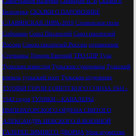
Савостьянов Валерий
Синицын В. В
Сказки о
Белозерке
СКАЗКИ О ПАРОВОЗИКЕ
СЛАВЯНСКАЯ ЛИРА-2019
Словенское поле
Собрание
Союз Писателей
Союз писателей
России
Союза писателей России
справочник
Стечкины
Трещев Евгений
ТРО СПР
Тула
Тульские известия
Тульские суворовцы
Тульский
кремль
тульский поэт
Тульское отделение
ТУЛЯКИ ГЕРОИ СОВЕТСКОГО СОЮЗА 1941–
1942 годов
ТУЛЯКИ – КАВАЛЕРЫ
ИМПЕРАТОРСКОГО ОРДЕНА СВЯТОГО
АЛЕКСАНДРА НЕВСКОГО В ВОЕННОЙ
ГАЛЕРЕЕ ЗИМНЕГО ДВОРЦА
Урок мужества