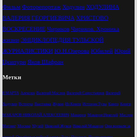
Фильм
Фоторепортаж
Ходулин
ХОДУЛИНА
ВАЛЕРИЯ ГЕОРГИЕВИЧА
ХРИСТОВО
ВОСКРЕСЕНИЕ
Чириков
Чириков. Хроника
жизни
ЭНЦИКЛОПЕДИЯ ТУЛЬСКОЙ
ЖУРНАЛИСТИКИ
Ю.Н.Озерова
Юбилей
Юрий
Цкипури
Яков Шафран
Метки
8 МАРТА
Алексин
Валерий Маслов
Валерий Савостьянов
Валерий
Ходулин
Встреча
Выставка
Жуков
Из Книги
История Тулы
Книга
Книги
МАКАРОВ НИКОЛАЙ АЛЕКСЕЕВИЧ
Макаров
Макаров Николай
Маслов
Митинг
Москва
Музей
Николай Жуков
Николай Макаров
Они воевали за
речкой
Опалённые войной улицы Тулы
Писатель
Поздравление