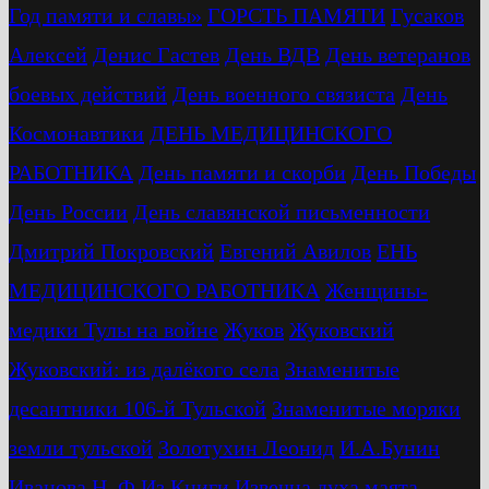
Год памяти и славы»
ГОРСТЬ ПАМЯТИ
Гусаков
Алексей
Денис Гастев
День ВДВ
День ветеранов
боевых действий
День военного связиста
День
Космонавтики
ДЕНЬ МЕДИЦИНСКОГО
РАБОТНИКА
День памяти и скорби
День Победы
День России
День славянской письменности
Дмитрий Покровский
Евгений Авилов
ЕНЬ
МЕДИЦИНСКОГО РАБОТНИКА
Женщины-
медики Тулы на войне
Жуков
Жуковский
Жуковский: из далёкого села
Знаменитые
десантники 106-й Тульской
Знаменитые моряки
земли тульской
Золотухин Леонид
И.А.Бунин
Иванова Н. Ф
Из Книги
Извечна духа маята