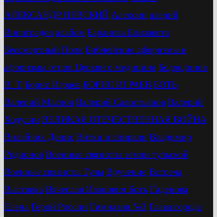
АЛЕКСАНДР НЕВСКИЙ
Алексин
алерий
Виноградов
альбом
Баранова Елизавета
Бессмертный Полк
Библейские афоризмы и
афоризмы отцов Церкви о медицине
Бодрединов
В. Т.
Бориc Играев
БОРИС ИГРАЕВ
БОТЬ
Валерий Маслов
Валерий Савостьянов
Валерий
Ходулин
ВЕЛИКАЯ ОТЕЧЕСТВЕННАЯ ВОЙНА
Вилейчик Денис
Витки и спирали
Владимир
Родионов
Военные связисты земли тульской
Военные связисты Тулы
Вручение
Встреча
Выставка
Вячеслав Иванович Боть
Гаденова
Елена
Герой России
Гимназия №3
Глава города