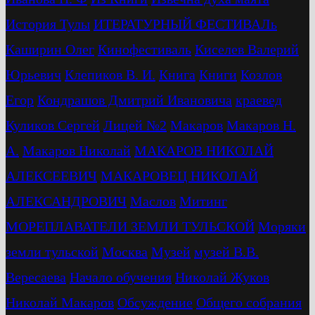
История Тулы
ИТЕРАТУРНЫЙ ФЕСТИВАЛь
Каширин Олег
Кинофестиваль
Киселев Валерий
Юрьевич
Клепиков В. И.
Книга
Книги
Козлов
Егор
Кондрашов Дмитрий Ивановича
краевед
Куликов Сергей
Лицей №2
Макаров
Макаров Н.
А.
Макаров Николай
МАКАРОВ НИКОЛАЙ
АЛЕКСЕЕВИЧ
МАКАРОВЕЦ НИКОЛАЙ
АЛЕКСАНДРОВИЧ
Маслов
Митинг
МОРЕПЛАВАТЕЛИ ЗЕМЛИ ТУЛЬСКОЙ
Моряки
земли тульской
Москва
Музей
музей В.В.
Вересаева
Начало обучения
Николай Жуков
Николай Макаров
Обсуждение
Общего собрания