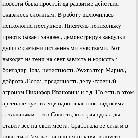
повести была простой да развитие действия
оказалось сложным. В работу включилась
психология поступков. Писатель потихоньку
приоткрывает занавес, демонстрируя закоулки
души с самыми потаенными чувствами. Вот
выходят из тени на свет зависть и корысть /
бригадир Зоя/, нечестность /бухгалтер Мария/,
доброта /Вера/, преданность делу /главный
агроном Никифор Иванович/ и т.д. Но есть в этом
арсенале чувств еще одно, властное над всеми
остальными – это Совесть, которая однажды
ставит все на свои места. Сработала ее сила и в
повести «Там же, на нашем пруду», в других