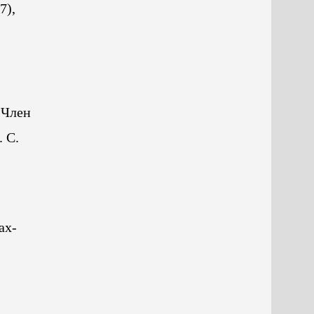
7),
 Член
 С.
ах-