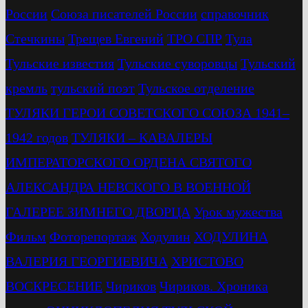
России
Союза писателей России
справочник
Стечкины
Трещев Евгений
ТРО СПР
Тула
Тульские известия
Тульские суворовцы
Тульский
кремль
тульский поэт
Тульское отделение
ТУЛЯКИ ГЕРОИ СОВЕТСКОГО СОЮЗА 1941–
1942 годов
ТУЛЯКИ – КАВАЛЕРЫ
ИМПЕРАТОРСКОГО ОРДЕНА СВЯТОГО
АЛЕКСАНДРА НЕВСКОГО В ВОЕННОЙ
ГАЛЕРЕЕ ЗИМНЕГО ДВОРЦА
Урок мужества
Фильм
Фоторепортаж
Ходулин
ХОДУЛИНА
ВАЛЕРИЯ ГЕОРГИЕВИЧА
ХРИСТОВО
ВОСКРЕСЕНИЕ
Чириков
Чириков. Хроника