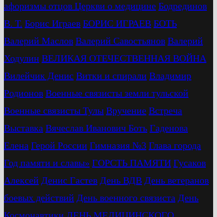
афоризмы отцов Церкви о медицине
Бодрединов
В. Т.
Бориc Играев
БОРИС ИГРАЕВ
БОТЬ
Валерий Маслов
Валерий Савостьянов
Валерий
Ходулин
ВЕЛИКАЯ ОТЕЧЕСТВЕННАЯ ВОЙНА
Вилейчик Денис
Витки и спирали
Владимир
Родионов
Военные связисты земли тульской
Военные связисты Тулы
Вручение
Встреча
Выставка
Вячеслав Иванович Боть
Гаденова
Елена
Герой России
Гимназия №3
Глава города
Год памяти и славы»
ГОРСТЬ ПАМЯТИ
Гусаков
Алексей
Денис Гастев
День ВДВ
День ветеранов
боевых действий
День военного связиста
День
Космонавтики
ДЕНЬ МЕДИЦИНСКОГО