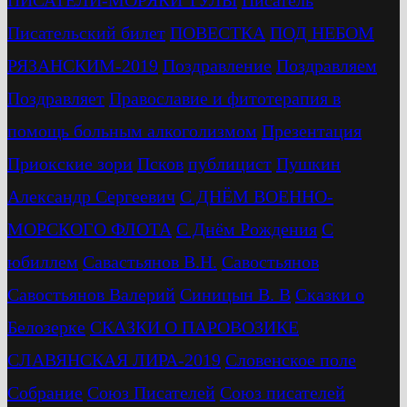
Писательский билет
ПОВЕСТКА
ПОД НЕБОМ
РЯЗАНСКИМ-2019
Поздравление
Поздравляем
Поздравляет
Православие и фитотерапия в
помощь больным алкоголизмом
Презентация
Приокские зори
Псков
публицист
Пушкин
Александр Сергеевич
С ДНЁМ ВОЕННО-
МОРСКОГО ФЛОТА
С Днём Рождения
С
юбиллем
Савастьянов В.Н.
Савостьянов
Савостьянов Валерий
Синицын В. В
Сказки о
Белозерке
СКАЗКИ О ПАРОВОЗИКЕ
СЛАВЯНСКАЯ ЛИРА-2019
Словенское поле
Собрание
Союз Писателей
Союз писателей