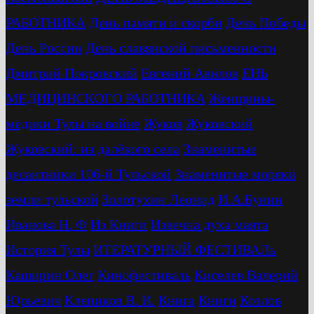
РАБОТНИКА
День памяти и скорби
День Победы
День России
День славянской письменности
Дмитрий Покровский
Евгений Авилов
ЕНЬ
МЕДИЦИНСКОГО РАБОТНИКА
Женщины-
медики Тулы на войне
Жуков
Жуковский
Жуковский: из далёкого села
Знаменитые
десантники 106-й Тульской
Знаменитые моряки
земли тульской
Золотухин Леонид
И.А.Бунин
Иванова Н. Ф
Из Книги
Извечна духа маята
История Тулы
ИТЕРАТУРНЫЙ ФЕСТИВАЛь
Каширин Олег
Кинофестиваль
Киселев Валерий
Юрьевич
Клепиков В. И.
Книга
Книги
Козлов