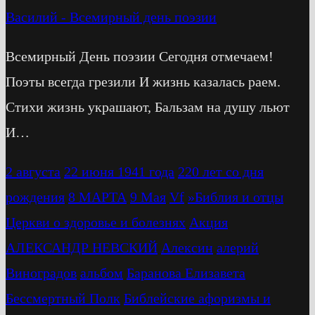
Василий
-
Всемирный день поэзии
Всемирный День поэзии Сегодня отмечаем!
Поэты всегда грезили И жизнь казалась раем.
Стихи жизнь украшают, Бальзам на душу льют
И…
2 августа
22 июня 1941 года
220 лет со дня
рождения
8 МАРТА
9 Мая
Vf
»Библия и отцы
Церкви о здоровье и болезнях
Акция
АЛЕКСАНДР НЕВСКИЙ
Алексин
алерий
Виноградов
альбом
Баранова Елизавета
Бессмертный Полк
Библейские афоризмы и