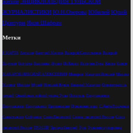
жизни
ЭНЦИКЛОПЕДИЯ ТУЛЬСКОЙ
ЖУРНАЛИСТИКИ
Ю.Н.Озерова
Юбилей
Юрий
Цкипури
Яков Шафран
Метки
8 МАРТА
Алексин
Валерий Маслов
Валерий Савостьянов
Валерий
Ходулин
Встреча
Выставка
Жуков
Из Книги
История Тулы
Книга
Книги
МАКАРОВ НИКОЛАЙ АЛЕКСЕЕВИЧ
Макаров
Макаров Николай
Маслов
Митинг
Москва
Музей
Николай Жуков
Николай Макаров
Они воевали за
речкой
Опалённые войной улицы Тулы
Писатель
Поздравление
Поздравляем
Поздравляет
Презентация
Приокские зори
С Днём Рождения
Савостьянов
Собрание
Союз Писателей
Союза писателей России
Союз
писателей России
ТРО СПР
Трещев Евгений
Тула
Тульские суворовцы