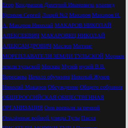
Егор
Кондрашов Дмитрий Ивановича
краевед
Куликов Сергей
Лицей №2
Макаров
Макаров Н.
А.
Макаров Николай
МАКАРОВ НИКОЛАЙ
АЛЕКСЕЕВИЧ
МАКАРОВЕЦ НИКОЛАЙ
АЛЕКСАНДРОВИЧ
Маслов
Митинг
МОРЕПЛАВАТЕЛИ ЗЕМЛИ ТУЛЬСКОЙ
Моряки
земли тульской
Москва
Музей
музей В.В.
Вересаева
Начало обучения
Николай Жуков
Николай Макаров
Обсуждение
Общего собрания
ОБЩЕРОССИЙСКАЯ ОБЩЕСТВЕННАЯ
ОРГАНИЗАЦИЯ
Они воевали за речкой
Опалённые войной улицы Тулы
Пасха
ПИСАТЕЛИ-МОРЯКИ ТУЛЫ
Писатель