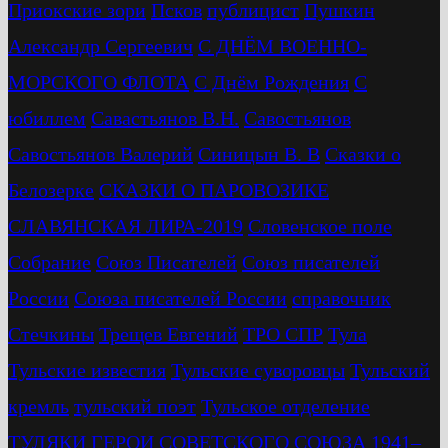
Приокские зори
Псков
публицист
Пушкин
Александр Сергеевич
С ДНЁМ ВОЕННО-
МОРСКОГО ФЛОТА
С Днём Рождения
С
юбиллем
Савастьянов В.Н.
Савостьянов
Савостьянов Валерий
Синицын В. В
Сказки о
Белозерке
СКАЗКИ О ПАРОВОЗИКЕ
СЛАВЯНСКАЯ ЛИРА-2019
Словенское поле
Собрание
Союз Писателей
Союз писателей
России
Союза писателей России
справочник
Стечкины
Трещев Евгений
ТРО СПР
Тула
Тульские известия
Тульские суворовцы
Тульский
кремль
тульский поэт
Тульское отделение
ТУЛЯКИ ГЕРОИ СОВЕТСКОГО СОЮЗА 1941–