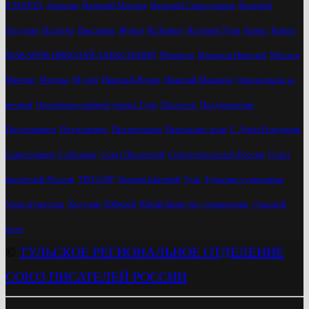
8 МАРТА
Алексин
Валерий Маслов
Валерий Савостьянов
Валерий
Ходулин
Встреча
Выставка
Жуков
Из Книги
История Тулы
Книга
Книги
МАКАРОВ НИКОЛАЙ АЛЕКСЕЕВИЧ
Макаров
Макаров Николай
Маслов
Митинг
Москва
Музей
Николай Жуков
Николай Макаров
Они воевали за
речкой
Опалённые войной улицы Тулы
Писатель
Поздравление
Поздравляем
Поздравляет
Презентация
Приокские зори
С Днём Рождения
Савостьянов
Собрание
Союз Писателей
Союза писателей России
Союз
писателей России
ТРО СПР
Трещев Евгений
Тула
Тульские суворовцы
Урок мужества
Ходулин
Юбилей
Юрий Цкипури
справочник
тульский
поэт
©
ТУЛЬСКОЕ РЕГИОНАЛЬНОЕ ОТДЕЛЕНИЕ
СОЮЗ ПИСАТЕЛЕЙ РОССИИ