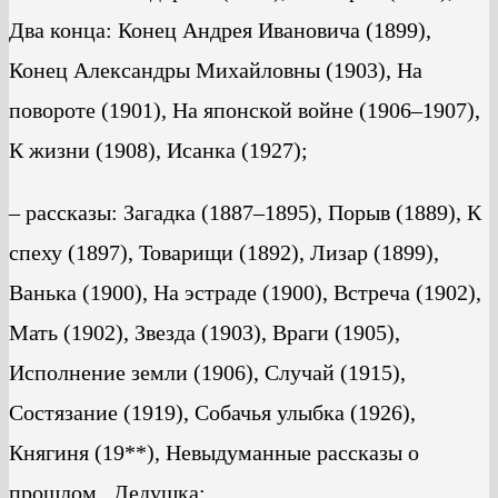
Два конца: Конец Андрея Ивановича (1899),
Конец Александры Михайловны (1903), На
повороте (1901), На японской войне (1906–1907),
К жизни (1908), Исанка (1927);
– рассказы: Загадка (1887–1895), Порыв (1889), К
спеху (1897), Товарищи (1892), Лизар (1899),
Ванька (1900), На эстраде (1900), Встреча (1902),
Мать (1902), Звезда (1903), Враги (1905),
Исполнение земли (1906), Случай (1915),
Состязание (1919), Собачья улыбка (1926),
Княгиня (19**), Невыдуманные рассказы о
прошлом., Дедушка;