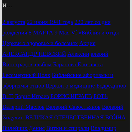
И…
2 августа
22 июня 1941 года
220 лет со дня
рождения
8 МАРТА
9 Мая
Vf
»Библия и отцы
Церкви о здоровье и болезнях
Акция
АЛЕКСАНДР НЕВСКИЙ
Алексин
алерий
Виноградов
альбом
Баранова Елизавета
Бессмертный Полк
Библейские афоризмы и
афоризмы отцов Церкви о медицине
Бодрединов
В. Т.
Бориc Играев
БОРИС ИГРАЕВ
БОТЬ
Валерий Маслов
Валерий Савостьянов
Валерий
Ходулин
ВЕЛИКАЯ ОТЕЧЕСТВЕННАЯ ВОЙНА
Вилейчик Денис
Витки и спирали
Владимир