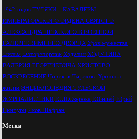
1942 годов
ТУЛЯКИ – КАВАЛЕРЫ
ИМПЕРАТОРСКОГО ОРДЕНА СВЯТОГО
АЛЕКСАНДРА НЕВСКОГО В ВОЕННОЙ
ГАЛЕРЕЕ ЗИМНЕГО ДВОРЦА
Урок мужества
Фильм
Фоторепортаж
Ходулин
ХОДУЛИНА
ВАЛЕРИЯ ГЕОРГИЕВИЧА
ХРИСТОВО
ВОСКРЕСЕНИЕ
Чириков
Чириков. Хроника
жизни
ЭНЦИКЛОПЕДИЯ ТУЛЬСКОЙ
ЖУРНАЛИСТИКИ
Ю.Н.Озерова
Юбилей
Юрий
Цкипури
Яков Шафран
Метки