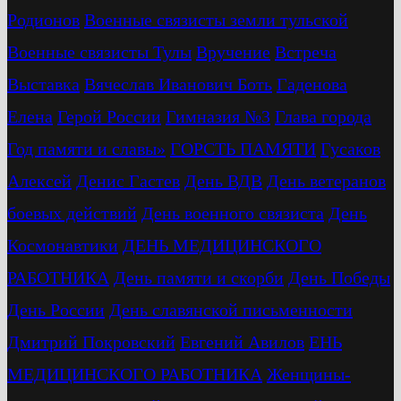
Родионов
Военные связисты земли тульской
Военные связисты Тулы
Вручение
Встреча
Выставка
Вячеслав Иванович Боть
Гаденова
Елена
Герой России
Гимназия №3
Глава города
Год памяти и славы»
ГОРСТЬ ПАМЯТИ
Гусаков
Алексей
Денис Гастев
День ВДВ
День ветеранов
боевых действий
День военного связиста
День
Космонавтики
ДЕНЬ МЕДИЦИНСКОГО
РАБОТНИКА
День памяти и скорби
День Победы
День России
День славянской письменности
Дмитрий Покровский
Евгений Авилов
ЕНЬ
МЕДИЦИНСКОГО РАБОТНИКА
Женщины-