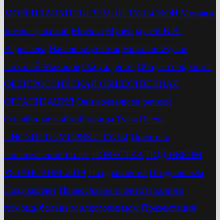
МОРЕПЛАВАТЕЛИ ЗЕМЛИ ТУЛЬСКОЙ
Моряки
земли тульской
Москва
Музей
музей В.В.
Вересаева
Начало обучения
Николай Жуков
Николай Макаров
Обсуждение
Общего собрания
ОБЩЕРОССИЙСКАЯ ОБЩЕСТВЕННАЯ
ОРГАНИЗАЦИЯ
Они воевали за речкой
Опалённые войной улицы Тулы
Пасха
ПИСАТЕЛИ-МОРЯКИ ТУЛЫ
Писатель
Писательский билет
ПОВЕСТКА
ПОД НЕБОМ
РЯЗАНСКИМ-2019
Поздравление
Поздравляем
Поздравляет
Православие и фитотерапия в
помощь больным алкоголизмом
Презентация