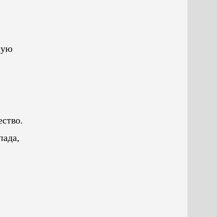
кую
ество.
пада,