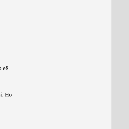
р её
й. Но