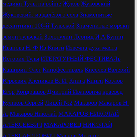
медики Тулы на войне
Жуков
Жуковский
Жуковский: из далёкого села
Знаменитые
десантники 106-й Тульской
Знаменитые моряки
земли тульской
Золотухин Леонид
И.А.Бунин
Иванова Н. Ф
Из Книги
Извечна духа маята
История Тулы
ИТЕРАТУРНЫЙ ФЕСТИВАЛь
Каширин Олег
Кинофестиваль
Киселев Валерий
Юрьевич
Клепиков В. И.
Книга
Книги
Козлов
Егор
Кондрашов Дмитрий Ивановича
краевед
Куликов Сергей
Лицей №2
Макаров
Макаров Н.
А.
Макаров Николай
МАКАРОВ НИКОЛАЙ
АЛЕКСЕЕВИЧ
МАКАРОВЕЦ НИКОЛАЙ
АЛЕКСАНДРОВИЧ
Маслов
Митинг