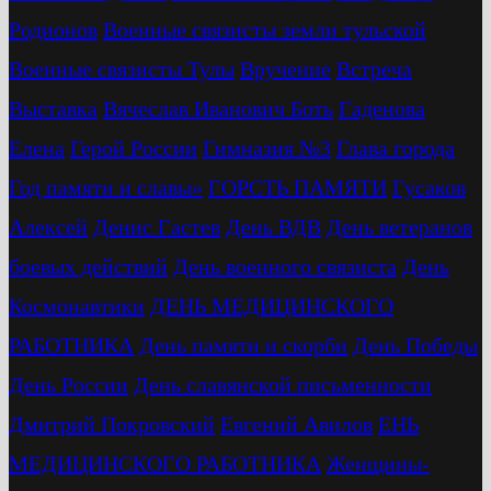
Родионов
Военные связисты земли тульской
Военные связисты Тулы
Вручение
Встреча
Выставка
Вячеслав Иванович Боть
Гаденова
Елена
Герой России
Гимназия №3
Глава города
Год памяти и славы»
ГОРСТЬ ПАМЯТИ
Гусаков
Алексей
Денис Гастев
День ВДВ
День ветеранов
боевых действий
День военного связиста
День
Космонавтики
ДЕНЬ МЕДИЦИНСКОГО
РАБОТНИКА
День памяти и скорби
День Победы
День России
День славянской письменности
Дмитрий Покровский
Евгений Авилов
ЕНЬ
МЕДИЦИНСКОГО РАБОТНИКА
Женщины-