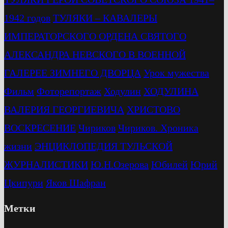
1942 годов
ТУЛЯКИ – КАВАЛЕРЫ
ИМПЕРАТОРСКОГО ОРДЕНА СВЯТОГО
АЛЕКСАНДРА НЕВСКОГО В ВОЕННОЙ
ГАЛЕРЕЕ ЗИМНЕГО ДВОРЦА
Урок мужества
Фильм
Фоторепортаж
Ходулин
ХОДУЛИНА
ВАЛЕРИЯ ГЕОРГИЕВИЧА
ХРИСТОВО
ВОСКРЕСЕНИЕ
Чириков
Чириков. Хроника
жизни
ЭНЦИКЛОПЕДИЯ ТУЛЬСКОЙ
ЖУРНАЛИСТИКИ
Ю.Н.Озерова
Юбилей
Юрий
Цкипури
Яков Шафран
Метки