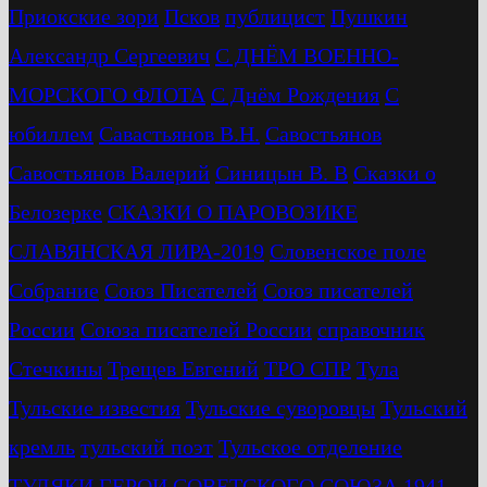
Приокские зори
Псков
публицист
Пушкин
Александр Сергеевич
С ДНЁМ ВОЕННО-
МОРСКОГО ФЛОТА
С Днём Рождения
С
юбиллем
Савастьянов В.Н.
Савостьянов
Савостьянов Валерий
Синицын В. В
Сказки о
Белозерке
СКАЗКИ О ПАРОВОЗИКЕ
СЛАВЯНСКАЯ ЛИРА-2019
Словенское поле
Собрание
Союз Писателей
Союз писателей
России
Союза писателей России
справочник
Стечкины
Трещев Евгений
ТРО СПР
Тула
Тульские известия
Тульские суворовцы
Тульский
кремль
тульский поэт
Тульское отделение
ТУЛЯКИ ГЕРОИ СОВЕТСКОГО СОЮЗА 1941–