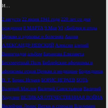
И…
2 августа
22 июня 1941 года
220 лет со дня
рождения
8 МАРТА
9 Мая
Vf
»Библия и отцы
Церкви о здоровье и болезнях
Акция
АЛЕКСАНДР НЕВСКИЙ
Алексин
алерий
Виноградов
альбом
Баранова Елизавета
Бессмертный Полк
Библейские афоризмы и
афоризмы отцов Церкви о медицине
Бодрединов
В. Т.
Бориc Играев
БОРИС ИГРАЕВ
БОТЬ
Валерий Маслов
Валерий Савостьянов
Валерий
Ходулин
ВЕЛИКАЯ ОТЕЧЕСТВЕННАЯ ВОЙНА
Вилейчик Денис
Витки и спирали
Владимир