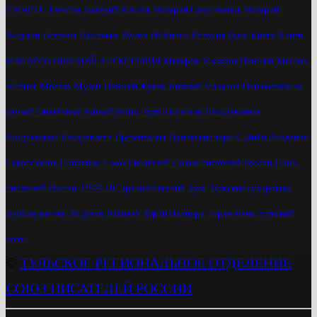
8 МАРТА
Алексин
Валерий Маслов
Валерий Савостьянов
Валерий
Ходулин
Встреча
Выставка
Жуков
Из Книги
История Тулы
Книга
Книги
МАКАРОВ НИКОЛАЙ АЛЕКСЕЕВИЧ
Макаров
Макаров Николай
Маслов
Митинг
Москва
Музей
Николай Жуков
Николай Макаров
Они воевали за
речкой
Опалённые войной улицы Тулы
Писатель
Поздравление
Поздравляем
Поздравляет
Презентация
Приокские зори
С Днём Рождения
Савостьянов
Собрание
Союз Писателей
Союза писателей России
Союз
писателей России
ТРО СПР
Трещев Евгений
Тула
Тульские суворовцы
Урок мужества
Ходулин
Юбилей
Юрий Цкипури
справочник
тульский
поэт
©
ТУЛЬСКОЕ РЕГИОНАЛЬНОЕ ОТДЕЛЕНИЕ
СОЮЗ ПИСАТЕЛЕЙ РОССИИ