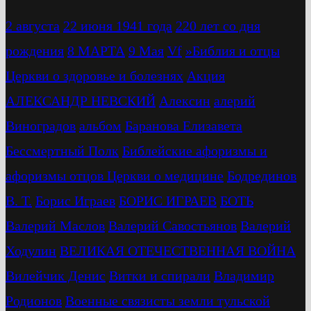
2 августа
22 июня 1941 года
220 лет со дня
рождения
8 МАРТА
9 Мая
Vf
»Библия и отцы
Церкви о здоровье и болезнях
Акция
АЛЕКСАНДР НЕВСКИЙ
Алексин
алерий
Виноградов
альбом
Баранова Елизавета
Бессмертный Полк
Библейские афоризмы и
афоризмы отцов Церкви о медицине
Бодрединов
В. Т.
Бориc Играев
БОРИС ИГРАЕВ
БОТЬ
Валерий Маслов
Валерий Савостьянов
Валерий
Ходулин
ВЕЛИКАЯ ОТЕЧЕСТВЕННАЯ ВОЙНА
Вилейчик Денис
Витки и спирали
Владимир
Родионов
Военные связисты земли тульской