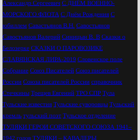
Александр Сергеевич
С ДНЁМ ВОЕННО-
МОРСКОГО ФЛОТА
С Днём Рождения
С
юбиллем
Савастьянов В.Н.
Савостьянов
Савостьянов Валерий
Синицын В. В
Сказки о
Белозерке
СКАЗКИ О ПАРОВОЗИКЕ
СЛАВЯНСКАЯ ЛИРА-2019
Словенское поле
Собрание
Союз Писателей
Союз писателей
России
Союза писателей России
справочник
Стечкины
Трещев Евгений
ТРО СПР
Тула
Тульские известия
Тульские суворовцы
Тульский
кремль
тульский поэт
Тульское отделение
ТУЛЯКИ ГЕРОИ СОВЕТСКОГО СОЮЗА 1941–
1942 годов
ТУЛЯКИ – КАВАЛЕРЫ