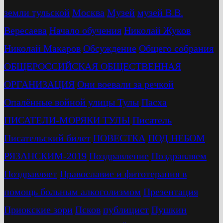
земли тульской
Москва
Музей
музей В.В.
Вересаева
Начало обучения
Николай Жуков
Николай Макаров
Обсуждение
Общего собрания
ОБЩЕРОССИЙСКАЯ ОБЩЕСТВЕННАЯ
ОРГАНИЗАЦИЯ
Они воевали за речкой
Опалённые войной улицы Тулы
Пасха
ПИСАТЕЛИ-МОРЯКИ ТУЛЫ
Писатель
Писательский билет
ПОВЕСТКА
ПОД НЕБОМ
РЯЗАНСКИМ-2019
Поздравление
Поздравляем
Поздравляет
Православие и фитотерапия в
помощь больным алкоголизмом
Презентация
Приокские зори
Псков
публицист
Пушкин