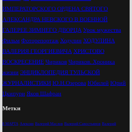
ИМПЕРАТОРСКОГО ОРДЕНА СВЯТОГО
АЛЕКСАНДРА НЕВСКОГО В ВОЕННОЙ
ГАЛЕРЕЕ ЗИМНЕГО ДВОРЦА
Урок мужества
Фильм
Фоторепортаж
Ходулин
ХОДУЛИНА
ВАЛЕРИЯ ГЕОРГИЕВИЧА
ХРИСТОВО
ВОСКРЕСЕНИЕ
Чириков
Чириков. Хроника
жизни
ЭНЦИКЛОПЕДИЯ ТУЛЬСКОЙ
ЖУРНАЛИСТИКИ
Ю.Н.Озерова
Юбилей
Юрий
Цкипури
Яков Шафран
Метки
8 МАРТА
Алексин
Валерий Маслов
Валерий Савостьянов
Валерий