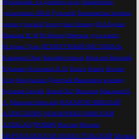
Жуковский: из далёкого села
Знаменитые
десантники 106-й Тульской
Знаменитые моряки
земли тульской
Золотухин Леонид
И.А.Бунин
Иванова Н. Ф
Из Книги
Извечна духа маята
История Тулы
ИТЕРАТУРНЫЙ ФЕСТИВАЛь
Каширин Олег
Кинофестиваль
Киселев Валерий
Юрьевич
Клепиков В. И.
Книга
Книги
Козлов
Егор
Кондрашов Дмитрий Ивановича
краевед
Куликов Сергей
Лицей №2
Макаров
Макаров Н.
А.
Макаров Николай
МАКАРОВ НИКОЛАЙ
АЛЕКСЕЕВИЧ
МАКАРОВЕЦ НИКОЛАЙ
АЛЕКСАНДРОВИЧ
Маслов
Митинг
МОРЕПЛАВАТЕЛИ ЗЕМЛИ ТУЛЬСКОЙ
Моряки