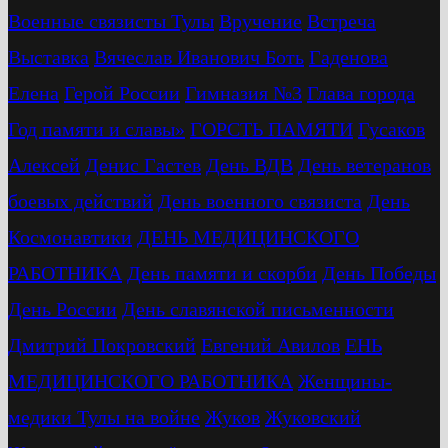
Военные связисты Тулы
Вручение
Встреча
Выставка
Вячеслав Иванович Боть
Гаденова
Елена
Герой России
Гимназия №3
Глава города
Год памяти и славы»
ГОРСТЬ ПАМЯТИ
Гусаков
Алексей
Денис Гастев
День ВДВ
День ветеранов
боевых действий
День военного связиста
День
Космонавтики
ДЕНЬ МЕДИЦИНСКОГО
РАБОТНИКА
День памяти и скорби
День Победы
День России
День славянской письменности
Дмитрий Покровский
Евгений Авилов
ЕНЬ
МЕДИЦИНСКОГО РАБОТНИКА
Женщины-
медики Тулы на войне
Жуков
Жуковский