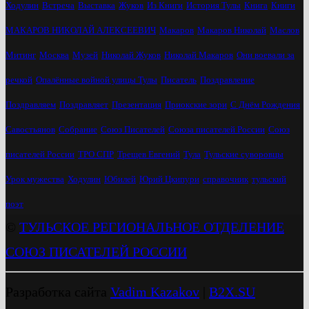
Ходулин
Встреча
Выставка
Жуков
Из Книги
История Тулы
Книга
Книги
МАКАРОВ НИКОЛАЙ АЛЕКСЕЕВИЧ
Макаров
Макаров Николай
Маслов
Митинг
Москва
Музей
Николай Жуков
Николай Макаров
Они воевали за
речкой
Опалённые войной улицы Тулы
Писатель
Поздравление
Поздравляем
Поздравляет
Презентация
Приокские зори
С Днём Рождения
Савостьянов
Собрание
Союз Писателей
Союза писателей России
Союз
писателей России
ТРО СПР
Трещев Евгений
Тула
Тульские суворовцы
Урок мужества
Ходулин
Юбилей
Юрий Цкипури
справочник
тульский
поэт
©
ТУЛЬСКОЕ РЕГИОНАЛЬНОЕ ОТДЕЛЕНИЕ
СОЮЗ ПИСАТЕЛЕЙ РОССИИ
Разработка сайта
Vadim Kazakov
|
B2X.SU