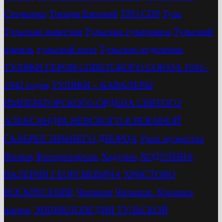
Стечкины
Трещев Евгений
ТРО СПР
Тула
Тульские известия
Тульские суворовцы
Тульский
кремль
тульский поэт
Тульское отделение
ТУЛЯКИ ГЕРОИ СОВЕТСКОГО СОЮЗА 1941–
1942 годов
ТУЛЯКИ – КАВАЛЕРЫ
ИМПЕРАТОРСКОГО ОРДЕНА СВЯТОГО
АЛЕКСАНДРА НЕВСКОГО В ВОЕННОЙ
ГАЛЕРЕЕ ЗИМНЕГО ДВОРЦА
Урок мужества
Фильм
Фоторепортаж
Ходулин
ХОДУЛИНА
ВАЛЕРИЯ ГЕОРГИЕВИЧА
ХРИСТОВО
ВОСКРЕСЕНИЕ
Чириков
Чириков. Хроника
жизни
ЭНЦИКЛОПЕДИЯ ТУЛЬСКОЙ