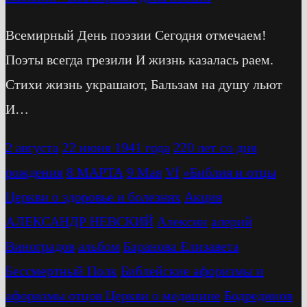
Всемирный День поэзии Сегодня отмечаем!
Поэты всегда грезили И жизнь казалась раем.
Стихи жизнь украшают, Бальзам на душу льют
И…
2 августа
22 июня 1941 года
220 лет со дня
рождения
8 МАРТА
9 Мая
Vf
»Библия и отцы
Церкви о здоровье и болезнях
Акция
АЛЕКСАНДР НЕВСКИЙ
Алексин
алерий
Виноградов
альбом
Баранова Елизавета
Бессмертный Полк
Библейские афоризмы и
афоризмы отцов Церкви о медицине
Бодрединов