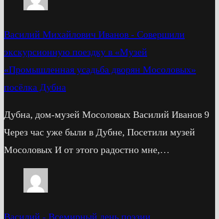
Василий Михайлович Иванов
-
Cовершили
экскурсионную поездку в «Музей
«Промышленная усадьба дворян Мосоловых»
посёлка Дубна
Дубна, дом-музей Мосоловых Василий Иванов 9
Через час уже были в Дубне, Посетили музей
Мосоловых И от этого радостно мне,…
Василий
-
Всемирный день поэзии