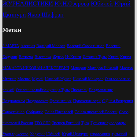
ЖУРНАЛИСТИКИ
Ю.Н.Озерова
Юбилей
Юрий
Цкипури
Яков Шафран
Метки
8 МАРТА
Алексин
Валерий Маслов
Валерий Савостьянов
Валерий
Ходулин
Встреча
Выставка
Жуков
Из Книги
История Тулы
Книга
Книги
МАКАРОВ НИКОЛАЙ АЛЕКСЕЕВИЧ
Макаров
Макаров Николай
Маслов
Митинг
Москва
Музей
Николай Жуков
Николай Макаров
Они воевали за
речкой
Опалённые войной улицы Тулы
Писатель
Поздравление
Поздравляем
Поздравляет
Презентация
Приокские зори
С Днём Рождения
Савостьянов
Собрание
Союз Писателей
Союза писателей России
Союз
писателей России
ТРО СПР
Трещев Евгений
Тула
Тульские суворовцы
Урок мужества
Ходулин
Юбилей
Юрий Цкипури
справочник
тульский