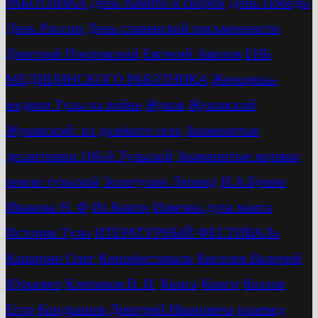
РАБОТНИКА
День памяти и скорби
День Победы
День России
День славянской письменности
Дмитрий Покровский
Евгений Авилов
ЕНЬ
МЕДИЦИНСКОГО РАБОТНИКА
Женщины-
медики Тулы на войне
Жуков
Жуковский
Жуковский: из далёкого села
Знаменитые
десантники 106-й Тульской
Знаменитые моряки
земли тульской
Золотухин Леонид
И.А.Бунин
Иванова Н. Ф
Из Книги
Извечна духа маята
История Тулы
ИТЕРАТУРНЫЙ ФЕСТИВАЛь
Каширин Олег
Кинофестиваль
Киселев Валерий
Юрьевич
Клепиков В. И.
Книга
Книги
Козлов
Егор
Кондрашов Дмитрий Ивановича
краевед