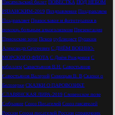
Писательский билет
ПОВЕСТКА
ПОД НЕБОМ
РЯЗАНСКИМ-2019
Поздравление
Поздравляем
Поздравляет
Православие и фитотерапия в
помощь больным алкоголизмом
Презентация
Приокские зори
Псков
публицист
Пушкин
Александр Сергеевич
С ДНЁМ ВОЕННО-
МОРСКОГО ФЛОТА
С Днём Рождения
С
юбиллем
Савастьянов В.Н.
Савостьянов
Савостьянов Валерий
Синицын В. В
Сказки о
Белозерке
СКАЗКИ О ПАРОВОЗИКЕ
СЛАВЯНСКАЯ ЛИРА-2019
Словенское поле
Собрание
Союз Писателей
Союз писателей
России
Союза писателей России
справочник