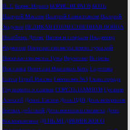
В. Т.
Бориc Играев
БОРИС ИГРАЕВ
БОТЬ
Валерий Маслов
Валерий Савостьянов
Валерий
Ходулин
ВЕЛИКАЯ ОТЕЧЕСТВЕННАЯ ВОЙНА
Вилейчик Денис
Витки и спирали
Владимир
Родионов
Военные связисты земли тульской
Военные связисты Тулы
Вручение
Встреча
Выставка
Вячеслав Иванович Боть
Гаденова
Елена
Герой России
Гимназия №3
Глава города
Год памяти и славы»
ГОРСТЬ ПАМЯТИ
Гусаков
Алексей
Денис Гастев
День ВДВ
День ветеранов
боевых действий
День военного связиста
День
Космонавтики
ДЕНЬ МЕДИЦИНСКОГО