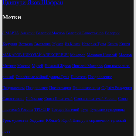
Цкипури
Яков Шафран
Метки
8 МАРТА
Алексин
Валерий Маслов
Валерий Савостьянов
Валерий
Ходулин
Встреча
Выставка
Жуков
Из Книги
История Тулы
Книга
Книги
МАКАРОВ НИКОЛАЙ АЛЕКСЕЕВИЧ
Макаров
Макаров Николай
Маслов
Митинг
Москва
Музей
Николай Жуков
Николай Макаров
Они воевали за
речкой
Опалённые войной улицы Тулы
Писатель
Поздравление
Поздравляем
Поздравляет
Презентация
Приокские зори
С Днём Рождения
Савостьянов
Собрание
Союз Писателей
Союза писателей России
Союз
писателей России
ТРО СПР
Трещев Евгений
Тула
Тульские суворовцы
Урок мужества
Ходулин
Юбилей
Юрий Цкипури
справочник
тульский
поэт