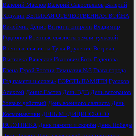
Валерий Маслов
Валерий Савостьянов
Валерий
Ходулин
ВЕЛИКАЯ ОТЕЧЕСТВЕННАЯ ВОЙНА
Вилейчик Денис
Витки и спирали
Владимир
Родионов
Военные связисты земли тульской
Военные связисты Тулы
Вручение
Встреча
Выставка
Вячеслав Иванович Боть
Гаденова
Елена
Герой России
Гимназия №3
Глава города
Год памяти и славы»
ГОРСТЬ ПАМЯТИ
Гусаков
Алексей
Денис Гастев
День ВДВ
День ветеранов
боевых действий
День военного связиста
День
Космонавтики
ДЕНЬ МЕДИЦИНСКОГО
РАБОТНИКА
День памяти и скорби
День Победы
День России
День славянской письменности