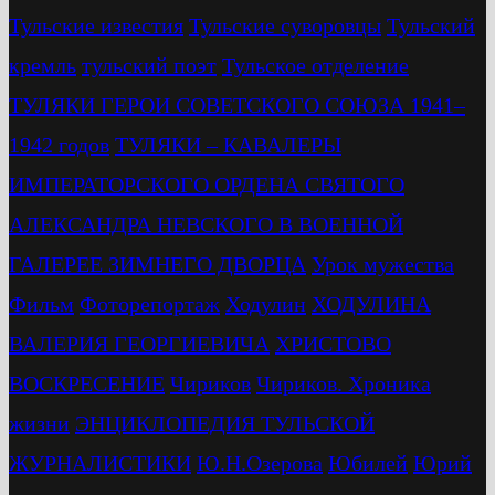
Тульские известия
Тульские суворовцы
Тульский
кремль
тульский поэт
Тульское отделение
ТУЛЯКИ ГЕРОИ СОВЕТСКОГО СОЮЗА 1941–
1942 годов
ТУЛЯКИ – КАВАЛЕРЫ
ИМПЕРАТОРСКОГО ОРДЕНА СВЯТОГО
АЛЕКСАНДРА НЕВСКОГО В ВОЕННОЙ
ГАЛЕРЕЕ ЗИМНЕГО ДВОРЦА
Урок мужества
Фильм
Фоторепортаж
Ходулин
ХОДУЛИНА
ВАЛЕРИЯ ГЕОРГИЕВИЧА
ХРИСТОВО
ВОСКРЕСЕНИЕ
Чириков
Чириков. Хроника
жизни
ЭНЦИКЛОПЕДИЯ ТУЛЬСКОЙ
ЖУРНАЛИСТИКИ
Ю.Н.Озерова
Юбилей
Юрий