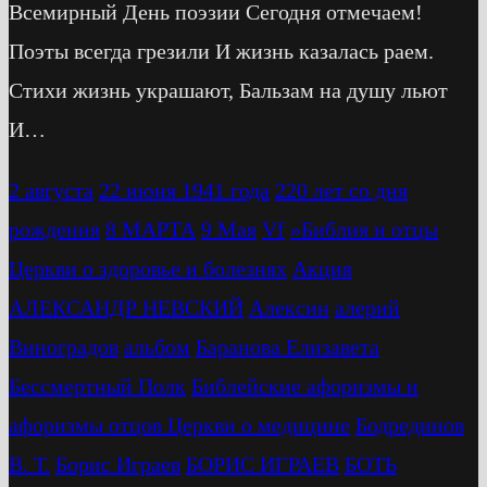
Всемирный День поэзии Сегодня отмечаем!
Поэты всегда грезили И жизнь казалась раем.
Стихи жизнь украшают, Бальзам на душу льют
И…
2 августа
22 июня 1941 года
220 лет со дня
рождения
8 МАРТА
9 Мая
Vf
»Библия и отцы
Церкви о здоровье и болезнях
Акция
АЛЕКСАНДР НЕВСКИЙ
Алексин
алерий
Виноградов
альбом
Баранова Елизавета
Бессмертный Полк
Библейские афоризмы и
афоризмы отцов Церкви о медицине
Бодрединов
В. Т.
Бориc Играев
БОРИС ИГРАЕВ
БОТЬ