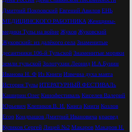
Дмитрий Покровский
Евгений Авилов
ЕНЬ
МЕДИЦИНСКОГО РАБОТНИКА
Женщины-
медики Тулы на войне
Жуков
Жуковский
Жуковский: из далёкого села
Знаменитые
десантники 106-й Тульской
Знаменитые моряки
земли тульской
Золотухин Леонид
И.А.Бунин
Иванова Н. Ф
Из Книги
Извечна духа маята
История Тулы
ИТЕРАТУРНЫЙ ФЕСТИВАЛь
Каширин Олег
Кинофестиваль
Киселев Валерий
Юрьевич
Клепиков В. И.
Книга
Книги
Козлов
Егор
Кондрашов Дмитрий Ивановича
краевед
Куликов Сергей
Лицей №2
Макаров
Макаров Н.