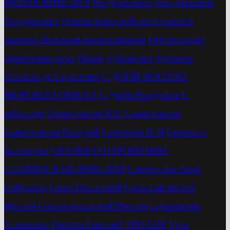
РЯЗАНСКИМ-2019
Поздравление
Поздравляем
Поздравляет
Православие и фитотерапия в
помощь больным алкоголизмом
Презентация
Приокские зори
Псков
публицист
Пушкин
Александр Сергеевич
С ДНЁМ ВОЕННО-
МОРСКОГО ФЛОТА
С Днём Рождения
С
юбиллем
Савастьянов В.Н.
Савостьянов
Савостьянов Валерий
Синицын В. В
Сказки о
Белозерке
СКАЗКИ О ПАРОВОЗИКЕ
СЛАВЯНСКАЯ ЛИРА-2019
Словенское поле
Собрание
Союз Писателей
Союз писателей
России
Союза писателей России
справочник
Стечкины
Трещев Евгений
ТРО СПР
Тула