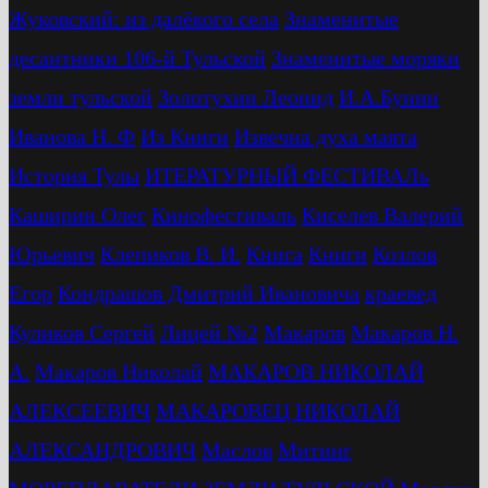
Жуковский: из далёкого села
Знаменитые
десантники 106-й Тульской
Знаменитые моряки
земли тульской
Золотухин Леонид
И.А.Бунин
Иванова Н. Ф
Из Книги
Извечна духа маята
История Тулы
ИТЕРАТУРНЫЙ ФЕСТИВАЛь
Каширин Олег
Кинофестиваль
Киселев Валерий
Юрьевич
Клепиков В. И.
Книга
Книги
Козлов
Егор
Кондрашов Дмитрий Ивановича
краевед
Куликов Сергей
Лицей №2
Макаров
Макаров Н.
А.
Макаров Николай
МАКАРОВ НИКОЛАЙ
АЛЕКСЕЕВИЧ
МАКАРОВЕЦ НИКОЛАЙ
АЛЕКСАНДРОВИЧ
Маслов
Митинг