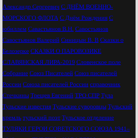
Александр Сергеевич
С ДНЁМ ВОЕННО-
МОРСКОГО ФЛОТА
С Днём Рождения
С
юбиллем
Савастьянов В.Н.
Савостьянов
Савостьянов Валерий
Синицын В. В
Сказки о
Белозерке
СКАЗКИ О ПАРОВОЗИКЕ
СЛАВЯНСКАЯ ЛИРА-2019
Словенское поле
Собрание
Союз Писателей
Союз писателей
России
Союза писателей России
справочник
Стечкины
Трещев Евгений
ТРО СПР
Тула
Тульские известия
Тульские суворовцы
Тульский
кремль
тульский поэт
Тульское отделение
ТУЛЯКИ ГЕРОИ СОВЕТСКОГО СОЮЗА 1941–