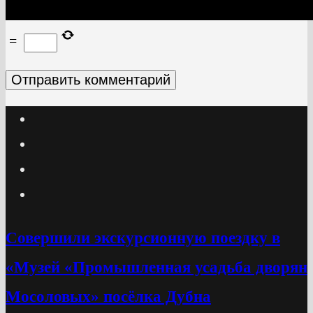
=
Cовершили экскурсионную поездку в
«Музей «Промышленная усадьба дворян
Мосоловых» посёлка Дубна