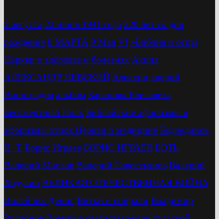
2 августа
22 июня 1941 года
220 лет со дня
рождения
8 МАРТА
9 Мая
Vf
»Библия и отцы
Церкви о здоровье и болезнях
Акция
АЛЕКСАНДР НЕВСКИЙ
Алексин
алерий
Виноградов
альбом
Баранова Елизавета
Бессмертный Полк
Библейские афоризмы и
афоризмы отцов Церкви о медицине
Бодрединов
В. Т.
Бориc Играев
БОРИС ИГРАЕВ
БОТЬ
Валерий Маслов
Валерий Савостьянов
Валерий
Ходулин
ВЕЛИКАЯ ОТЕЧЕСТВЕННАЯ ВОЙНА
Вилейчик Денис
Витки и спирали
Владимир
Родионов
Военные связисты земли тульской