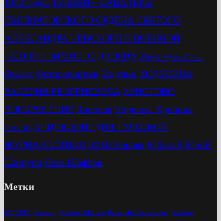
1942 годов
ТУЛЯКИ – КАВАЛЕРЫ
ИМПЕРАТОРСКОГО ОРДЕНА СВЯТОГО
АЛЕКСАНДРА НЕВСКОГО В ВОЕННОЙ
ГАЛЕРЕЕ ЗИМНЕГО ДВОРЦА
Урок мужества
Фильм
Фоторепортаж
Ходулин
ХОДУЛИНА
ВАЛЕРИЯ ГЕОРГИЕВИЧА
ХРИСТОВО
ВОСКРЕСЕНИЕ
Чириков
Чириков. Хроника
жизни
ЭНЦИКЛОПЕДИЯ ТУЛЬСКОЙ
ЖУРНАЛИСТИКИ
Ю.Н.Озерова
Юбилей
Юрий
Цкипури
Яков Шафран
Метки
8 МАРТА
Алексин
Валерий Маслов
Валерий Савостьянов
Валерий