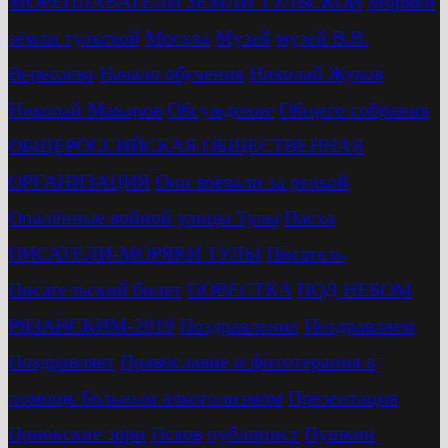
МОРЕПЛАВАТЕЛИ ЗЕМЛИ ТУЛЬСКОЙ
Моряки
земли тульской
Москва
Музей
музей В.В.
Вересаева
Начало обучения
Николай Жуков
Николай Макаров
Обсуждение
Общего собрания
ОБЩЕРОССИЙСКАЯ ОБЩЕСТВЕННАЯ
ОРГАНИЗАЦИЯ
Они воевали за речкой
Опалённые войной улицы Тулы
Пасха
ПИСАТЕЛИ-МОРЯКИ ТУЛЫ
Писатель
Писательский билет
ПОВЕСТКА
ПОД НЕБОМ
РЯЗАНСКИМ-2019
Поздравление
Поздравляем
Поздравляет
Православие и фитотерапия в
помощь больным алкоголизмом
Презентация
Приокские зори
Псков
публицист
Пушкин