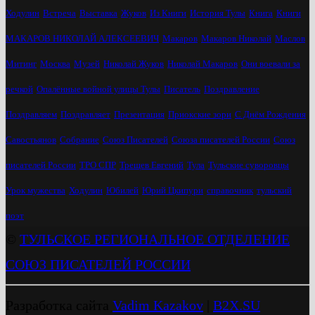
Ходулин
Встреча
Выставка
Жуков
Из Книги
История Тулы
Книга
Книги
МАКАРОВ НИКОЛАЙ АЛЕКСЕЕВИЧ
Макаров
Макаров Николай
Маслов
Митинг
Москва
Музей
Николай Жуков
Николай Макаров
Они воевали за
речкой
Опалённые войной улицы Тулы
Писатель
Поздравление
Поздравляем
Поздравляет
Презентация
Приокские зори
С Днём Рождения
Савостьянов
Собрание
Союз Писателей
Союза писателей России
Союз
писателей России
ТРО СПР
Трещев Евгений
Тула
Тульские суворовцы
Урок мужества
Ходулин
Юбилей
Юрий Цкипури
справочник
тульский
поэт
©
ТУЛЬСКОЕ РЕГИОНАЛЬНОЕ ОТДЕЛЕНИЕ
СОЮЗ ПИСАТЕЛЕЙ РОССИИ
Разработка сайта
Vadim Kazakov
|
B2X.SU