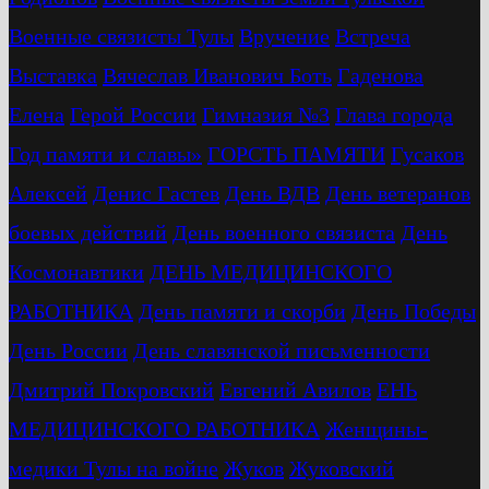
Военные связисты Тулы
Вручение
Встреча
Выставка
Вячеслав Иванович Боть
Гаденова
Елена
Герой России
Гимназия №3
Глава города
Год памяти и славы»
ГОРСТЬ ПАМЯТИ
Гусаков
Алексей
Денис Гастев
День ВДВ
День ветеранов
боевых действий
День военного связиста
День
Космонавтики
ДЕНЬ МЕДИЦИНСКОГО
РАБОТНИКА
День памяти и скорби
День Победы
День России
День славянской письменности
Дмитрий Покровский
Евгений Авилов
ЕНЬ
МЕДИЦИНСКОГО РАБОТНИКА
Женщины-
медики Тулы на войне
Жуков
Жуковский