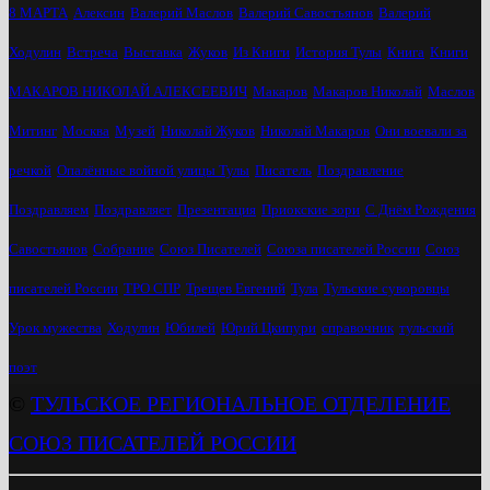
8 МАРТА
Алексин
Валерий Маслов
Валерий Савостьянов
Валерий
Ходулин
Встреча
Выставка
Жуков
Из Книги
История Тулы
Книга
Книги
МАКАРОВ НИКОЛАЙ АЛЕКСЕЕВИЧ
Макаров
Макаров Николай
Маслов
Митинг
Москва
Музей
Николай Жуков
Николай Макаров
Они воевали за
речкой
Опалённые войной улицы Тулы
Писатель
Поздравление
Поздравляем
Поздравляет
Презентация
Приокские зори
С Днём Рождения
Савостьянов
Собрание
Союз Писателей
Союза писателей России
Союз
писателей России
ТРО СПР
Трещев Евгений
Тула
Тульские суворовцы
Урок мужества
Ходулин
Юбилей
Юрий Цкипури
справочник
тульский
поэт
©
ТУЛЬСКОЕ РЕГИОНАЛЬНОЕ ОТДЕЛЕНИЕ
СОЮЗ ПИСАТЕЛЕЙ РОССИИ