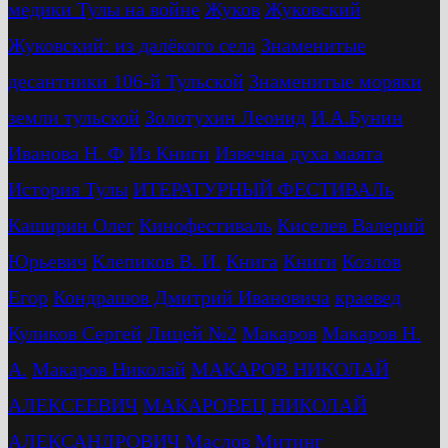
медики Тулы на войне
Жуков
Жуковский
Жуковский: из далёкого села
Знаменитые
десантники 106-й Тульской
Знаменитые моряки
земли тульской
Золотухин Леонид
И.А.Бунин
Иванова Н. Ф
Из Книги
Извечна духа маята
История Тулы
ИТЕРАТУРНЫЙ ФЕСТИВАЛь
Каширин Олег
Кинофестиваль
Киселев Валерий
Юрьевич
Клепиков В. И.
Книга
Книги
Козлов
Егор
Кондрашов Дмитрий Ивановича
краевед
Куликов Сергей
Лицей №2
Макаров
Макаров Н.
А.
Макаров Николай
МАКАРОВ НИКОЛАЙ
АЛЕКСЕЕВИЧ
МАКАРОВЕЦ НИКОЛАЙ
АЛЕКСАНДРОВИЧ
Маслов
Митинг