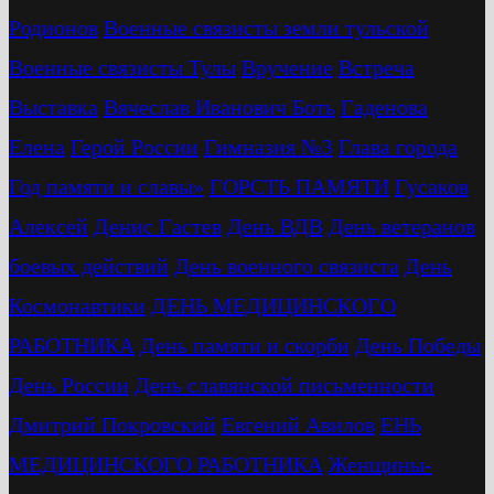
Родионов
Военные связисты земли тульской
Военные связисты Тулы
Вручение
Встреча
Выставка
Вячеслав Иванович Боть
Гаденова
Елена
Герой России
Гимназия №3
Глава города
Год памяти и славы»
ГОРСТЬ ПАМЯТИ
Гусаков
Алексей
Денис Гастев
День ВДВ
День ветеранов
боевых действий
День военного связиста
День
Космонавтики
ДЕНЬ МЕДИЦИНСКОГО
РАБОТНИКА
День памяти и скорби
День Победы
День России
День славянской письменности
Дмитрий Покровский
Евгений Авилов
ЕНЬ
МЕДИЦИНСКОГО РАБОТНИКА
Женщины-