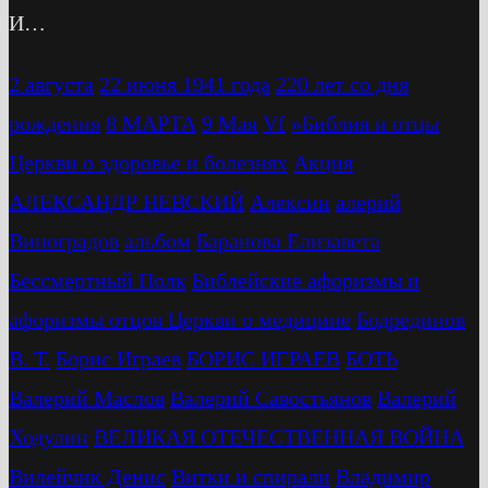
И…
2 августа
22 июня 1941 года
220 лет со дня
рождения
8 МАРТА
9 Мая
Vf
»Библия и отцы
Церкви о здоровье и болезнях
Акция
АЛЕКСАНДР НЕВСКИЙ
Алексин
алерий
Виноградов
альбом
Баранова Елизавета
Бессмертный Полк
Библейские афоризмы и
афоризмы отцов Церкви о медицине
Бодрединов
В. Т.
Бориc Играев
БОРИС ИГРАЕВ
БОТЬ
Валерий Маслов
Валерий Савостьянов
Валерий
Ходулин
ВЕЛИКАЯ ОТЕЧЕСТВЕННАЯ ВОЙНА
Вилейчик Денис
Витки и спирали
Владимир