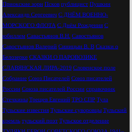
Приокские зори
Псков
публицист
Пушкин
Александр Сергеевич
С ДНЁМ ВОЕННО-
МОРСКОГО ФЛОТА
С Днём Рождения
С
юбиллем
Савастьянов В.Н.
Савостьянов
Савостьянов Валерий
Синицын В. В
Сказки о
Белозерке
СКАЗКИ О ПАРОВОЗИКЕ
СЛАВЯНСКАЯ ЛИРА-2019
Словенское поле
Собрание
Союз Писателей
Союз писателей
России
Союза писателей России
справочник
Стечкины
Трещев Евгений
ТРО СПР
Тула
Тульские известия
Тульские суворовцы
Тульский
кремль
тульский поэт
Тульское отделение
ТУЛЯКИ ГЕРОИ СОВЕТСКОГО СОЮЗА 1941–