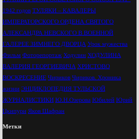
1942 годов
ТУЛЯКИ – КАВАЛЕРЫ
ИМПЕРАТОРСКОГО ОРДЕНА СВЯТОГО
АЛЕКСАНДРА НЕВСКОГО В ВОЕННОЙ
ГАЛЕРЕЕ ЗИМНЕГО ДВОРЦА
Урок мужества
Фильм
Фоторепортаж
Ходулин
ХОДУЛИНА
ВАЛЕРИЯ ГЕОРГИЕВИЧА
ХРИСТОВО
ВОСКРЕСЕНИЕ
Чириков
Чириков. Хроника
жизни
ЭНЦИКЛОПЕДИЯ ТУЛЬСКОЙ
ЖУРНАЛИСТИКИ
Ю.Н.Озерова
Юбилей
Юрий
Цкипури
Яков Шафран
Метки