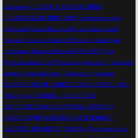
Белозерке
СКАЗКИ О ПАРОВОЗИКЕ
СЛАВЯНСКАЯ ЛИРА-2019
Словенское поле
Собрание
Союз Писателей
Союз писателей
России
Союза писателей России
справочник
Стечкины
Трещев Евгений
ТРО СПР
Тула
Тульские известия
Тульские суворовцы
Тульский
кремль
тульский поэт
Тульское отделение
ТУЛЯКИ ГЕРОИ СОВЕТСКОГО СОЮЗА 1941–
1942 годов
ТУЛЯКИ – КАВАЛЕРЫ
ИМПЕРАТОРСКОГО ОРДЕНА СВЯТОГО
АЛЕКСАНДРА НЕВСКОГО В ВОЕННОЙ
ГАЛЕРЕЕ ЗИМНЕГО ДВОРЦА
Урок мужества