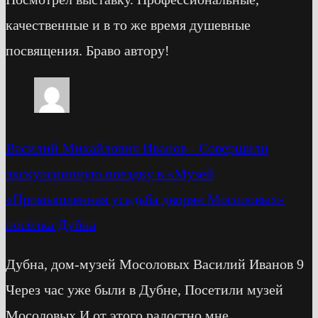
качественные и в то же время душевные
посвящения. Браво автору!
Василий Михайлович Иванов
-
Cовершили
экскурсионную поездку в «Музей
«Промышленная усадьба дворян Мосоловых»
посёлка Дубна
Дубна, дом-музей Мосоловых Василий Иванов 9
Через час уже были в Дубне, Посетили музей
Мосоловых И от этого радостно мне,…