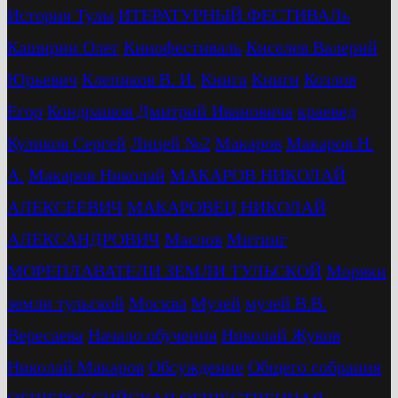
История Тулы
ИТЕРАТУРНЫЙ ФЕСТИВАЛь
Каширин Олег
Кинофестиваль
Киселев Валерий
Юрьевич
Клепиков В. И.
Книга
Книги
Козлов
Егор
Кондрашов Дмитрий Ивановича
краевед
Куликов Сергей
Лицей №2
Макаров
Макаров Н.
А.
Макаров Николай
МАКАРОВ НИКОЛАЙ
АЛЕКСЕЕВИЧ
МАКАРОВЕЦ НИКОЛАЙ
АЛЕКСАНДРОВИЧ
Маслов
Митинг
МОРЕПЛАВАТЕЛИ ЗЕМЛИ ТУЛЬСКОЙ
Моряки
земли тульской
Москва
Музей
музей В.В.
Вересаева
Начало обучения
Николай Жуков
Николай Макаров
Обсуждение
Общего собрания