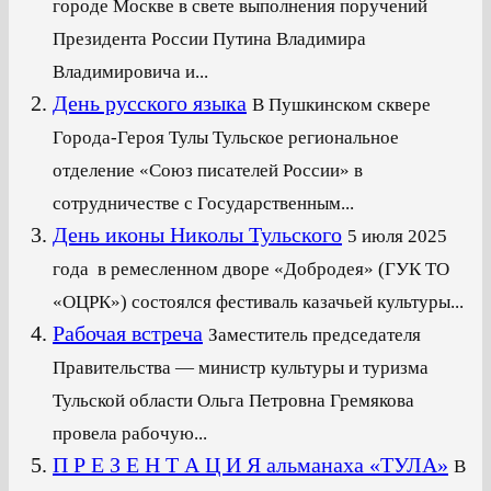
городе Москве в свете выполнения поручений
Президента России Путина Владимира
Владимировича и...
День русского языка
В Пушкинском сквере
Города-Героя Тулы Тульское региональное
отделение «Союз писателей России» в
сотрудничестве с Государственным...
День иконы Николы Тульского
5 июля 2025
года в ремесленном дворе «Добродея» (ГУК ТО
«ОЦРК») состоялся фестиваль казачьей культуры...
Рабочая встреча
Заместитель председателя
Правительства — министр культуры и туризма
Тульской области Ольга Петровна Гремякова
провела рабочую...
П Р Е З Е Н Т А Ц И Я альманаха «ТУЛА»
В