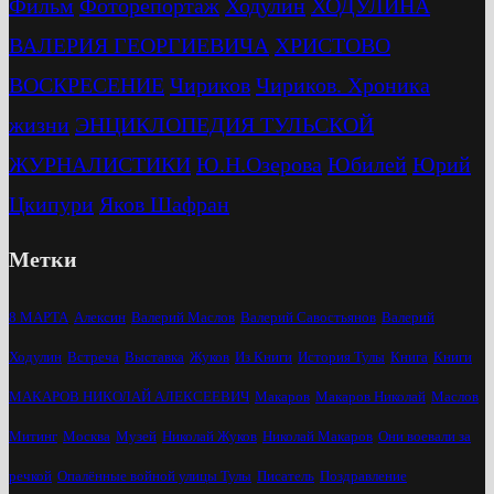
Фильм
Фоторепортаж
Ходулин
ХОДУЛИНА
ВАЛЕРИЯ ГЕОРГИЕВИЧА
ХРИСТОВО
ВОСКРЕСЕНИЕ
Чириков
Чириков. Хроника
жизни
ЭНЦИКЛОПЕДИЯ ТУЛЬСКОЙ
ЖУРНАЛИСТИКИ
Ю.Н.Озерова
Юбилей
Юрий
Цкипури
Яков Шафран
Метки
8 МАРТА
Алексин
Валерий Маслов
Валерий Савостьянов
Валерий
Ходулин
Встреча
Выставка
Жуков
Из Книги
История Тулы
Книга
Книги
МАКАРОВ НИКОЛАЙ АЛЕКСЕЕВИЧ
Макаров
Макаров Николай
Маслов
Митинг
Москва
Музей
Николай Жуков
Николай Макаров
Они воевали за
речкой
Опалённые войной улицы Тулы
Писатель
Поздравление