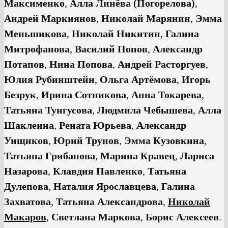
Максименко
,
Алла Линёва (Погорелова)
,
Андрей Маркиянов
,
Николай Марянин
,
Эмма
Меньшикова
,
Николай Никитин
,
Галина
Митрофанова
,
Василий Попов
,
Александр
Потапов
,
Нина Попова
,
Андрей Расторгуев
,
Юлия Рубинштейн
,
Ольга Артёмова
,
Игорь
Бeзрук
,
Ирина Сотникова
,
Анна Токарева
,
Татьяна Тунгусова
,
Людмила Чебышева
,
Алла
Шаклеина
,
Рената Юрьева
,
Александр
Унщиков
,
Юрий Трунов
,
Эмма Кузовкина
,
Татьяна Грибанова
,
Марина Кравец
,
Лариса
Назарова
,
Клавдия Павленко
,
Татьяна
Дулепова
,
Наталия Ярославцева
,
Галина
Захватова
,
Татьяна Александрова
,
Николай
Макаров
,
Светлана Маркова
,
Борис Алексеев
.