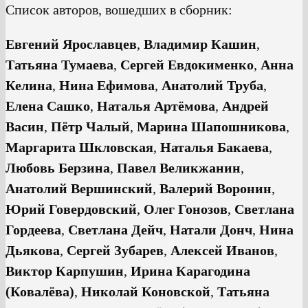
Список авторов, вошедших в сборник:
Евгений Ярославцев
,
Владимир Кашин
,
Татьяна Тумаева
,
Сергей Евдокименко
,
Анна
Келина
,
Нина Ефимова
,
Анатолий Труба
,
Елена Сашко
,
Наталья Артёмова
,
Андрей
Васин
,
Пётр Чалый
,
Марина Шапошникова
,
Маргарита Шкловская
,
Наталья Бакаева
,
Любовь Берзина
,
Павел Великжанин
,
Анатолий Вершинский
,
Валерий Воронин
,
Юрий Говердовский
,
Олег Гонозов
,
Светлана
Гордеева
,
Светлана Дейч
,
Натали Донч
,
Нина
Дьякова
,
Сергей Зубарев
,
Алексей Иванов
,
Виктор Карпушин
,
Ирина Карагодина
(Ковалёва)
,
Николай Коновской
,
Татьяна