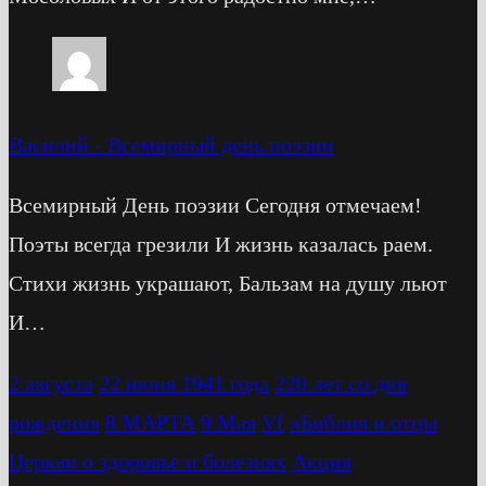
Василий
-
Всемирный день поэзии
Всемирный День поэзии Сегодня отмечаем!
Поэты всегда грезили И жизнь казалась раем.
Стихи жизнь украшают, Бальзам на душу льют
И…
2 августа
22 июня 1941 года
220 лет со дня
рождения
8 МАРТА
9 Мая
Vf
»Библия и отцы
Церкви о здоровье и болезнях
Акция