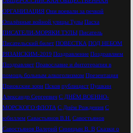
ОБЩЕРОССИЙСКАЯ ОБЩЕСТВЕННАЯ
ОРГАНИЗАЦИЯ
Они воевали за речкой
Опалённые войной улицы Тулы
Пасха
ПИСАТЕЛИ-МОРЯКИ ТУЛЫ
Писатель
Писательский билет
ПОВЕСТКА
ПОД НЕБОМ
РЯЗАНСКИМ-2019
Поздравление
Поздравляем
Поздравляет
Православие и фитотерапия в
помощь больным алкоголизмом
Презентация
Приокские зори
Псков
публицист
Пушкин
Александр Сергеевич
С ДНЁМ ВОЕННО-
МОРСКОГО ФЛОТА
С Днём Рождения
С
юбиллем
Савастьянов В.Н.
Савостьянов
Савостьянов Валерий
Синицын В. В
Сказки о