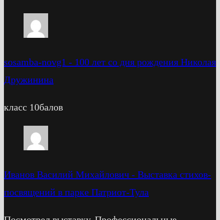
sosamba-novg1
-
100 лет со дня рождения Николая
Дружинина
класс 10балов
Иванов Василий Михайлович
-
Выставка стихов-
посвящений в парке Патриот-Тула
Посмотрел выставку. Профессиональные,