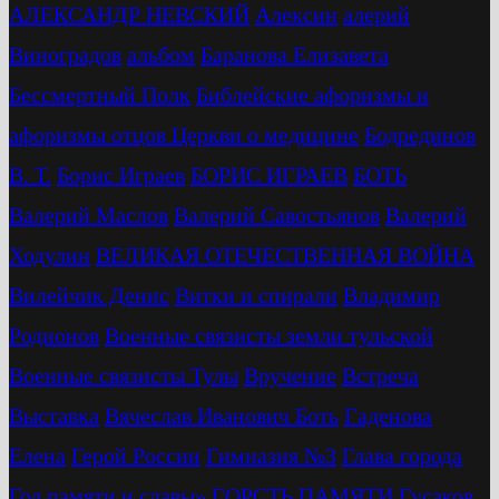
АЛЕКСАНДР НЕВСКИЙ
Алексин
алерий
Виноградов
альбом
Баранова Елизавета
Бессмертный Полк
Библейские афоризмы и
афоризмы отцов Церкви о медицине
Бодрединов
В. Т.
Бориc Играев
БОРИС ИГРАЕВ
БОТЬ
Валерий Маслов
Валерий Савостьянов
Валерий
Ходулин
ВЕЛИКАЯ ОТЕЧЕСТВЕННАЯ ВОЙНА
Вилейчик Денис
Витки и спирали
Владимир
Родионов
Военные связисты земли тульской
Военные связисты Тулы
Вручение
Встреча
Выставка
Вячеслав Иванович Боть
Гаденова
Елена
Герой России
Гимназия №3
Глава города
Год памяти и славы»
ГОРСТЬ ПАМЯТИ
Гусаков