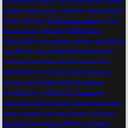
Алексей
Денис Гастев
День ВДВ
День ветеранов
боевых действий
День военного связиста
День
Космонавтики
ДЕНЬ МЕДИЦИНСКОГО
РАБОТНИКА
День памяти и скорби
День Победы
День России
День славянской письменности
Дмитрий Покровский
Евгений Авилов
ЕНЬ
МЕДИЦИНСКОГО РАБОТНИКА
Женщины-
медики Тулы на войне
Жуков
Жуковский
Жуковский: из далёкого села
Знаменитые
десантники 106-й Тульской
Знаменитые моряки
земли тульской
Золотухин Леонид
И.А.Бунин
Иванова Н. Ф
Из Книги
Извечна духа маята