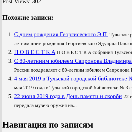
Post Views:
302
Похожие записи:
С днем рождения Георгиевского Э.П.
Тульское 
летним днем рождения Георгиевского Эдуарда Павлови
П О В Е С Т К А
П О В Е С Т К А собрания Тульско
С 80-летниим юбилеем Сапронова Владимира
России поздравляет с 80-летним юбилеем Сапронова В
4 мая 2019 в Тульской городской библиот
мая 2019 года в Тульской городской библиотеке № 3 со
22 июня 2019 года в День памяти и скорби
22 
передала музею оружия на...
Навигация по записям