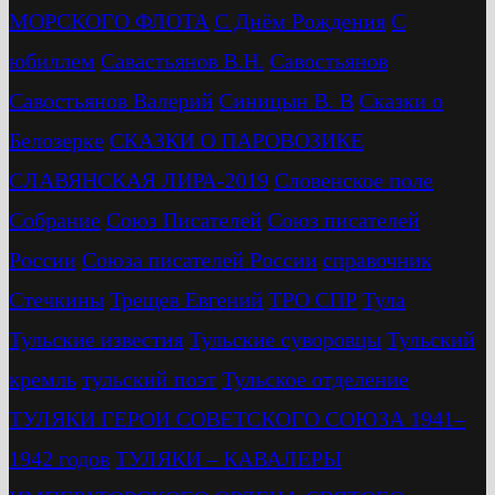
МОРСКОГО ФЛОТА
С Днём Рождения
С
юбиллем
Савастьянов В.Н.
Савостьянов
Савостьянов Валерий
Синицын В. В
Сказки о
Белозерке
СКАЗКИ О ПАРОВОЗИКЕ
СЛАВЯНСКАЯ ЛИРА-2019
Словенское поле
Собрание
Союз Писателей
Союз писателей
России
Союза писателей России
справочник
Стечкины
Трещев Евгений
ТРО СПР
Тула
Тульские известия
Тульские суворовцы
Тульский
кремль
тульский поэт
Тульское отделение
ТУЛЯКИ ГЕРОИ СОВЕТСКОГО СОЮЗА 1941–
1942 годов
ТУЛЯКИ – КАВАЛЕРЫ