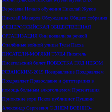
Вересаева
Начало обучения
Николай Жуков
Николай Макаров
Обсуждение
Общего собрания
ОБЩЕРОССИЙСКАЯ ОБЩЕСТВЕННАЯ
ОРГАНИЗАЦИЯ
Они воевали за речкой
Опалённые войной улицы Тулы
Пасха
ПИСАТЕЛИ-МОРЯКИ ТУЛЫ
Писатель
Писательский билет
ПОВЕСТКА
ПОД НЕБОМ
РЯЗАНСКИМ-2019
Поздравление
Поздравляем
Поздравляет
Православие и фитотерапия в
помощь больным алкоголизмом
Презентация
Приокские зори
Псков
публицист
Пушкин
Александр Сергеевич
С ДНЁМ ВОЕННО-