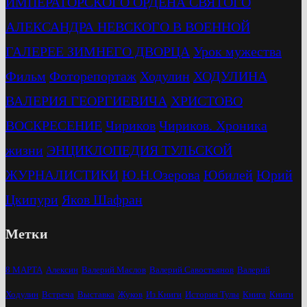
ИМПЕРАТОРСКОГО ОРДЕНА СВЯТОГО
АЛЕКСАНДРА НЕВСКОГО В ВОЕННОЙ
ГАЛЕРЕЕ ЗИМНЕГО ДВОРЦА
Урок мужества
Фильм
Фоторепортаж
Ходулин
ХОДУЛИНА
ВАЛЕРИЯ ГЕОРГИЕВИЧА
ХРИСТОВО
ВОСКРЕСЕНИЕ
Чириков
Чириков. Хроника
жизни
ЭНЦИКЛОПЕДИЯ ТУЛЬСКОЙ
ЖУРНАЛИСТИКИ
Ю.Н.Озерова
Юбилей
Юрий
Цкипури
Яков Шафран
Метки
8 МАРТА
Алексин
Валерий Маслов
Валерий Савостьянов
Валерий
Ходулин
Встреча
Выставка
Жуков
Из Книги
История Тулы
Книга
Книги