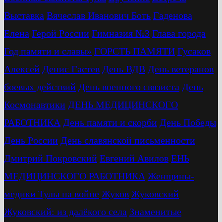
Выставка
Вячеслав Иванович Боть
Гаденова
Елена
Герой России
Гимназия №3
Глава города
Год памяти и славы»
ГОРСТЬ ПАМЯТИ
Гусаков
Алексей
Денис Гастев
День ВДВ
День ветеранов
боевых действий
День военного связиста
День
Космонавтики
ДЕНЬ МЕДИЦИНСКОГО
РАБОТНИКА
День памяти и скорби
День Победы
День России
День славянской письменности
Дмитрий Покровский
Евгений Авилов
ЕНЬ
МЕДИЦИНСКОГО РАБОТНИКА
Женщины-
медики Тулы на войне
Жуков
Жуковский
Жуковский: из далёкого села
Знаменитые