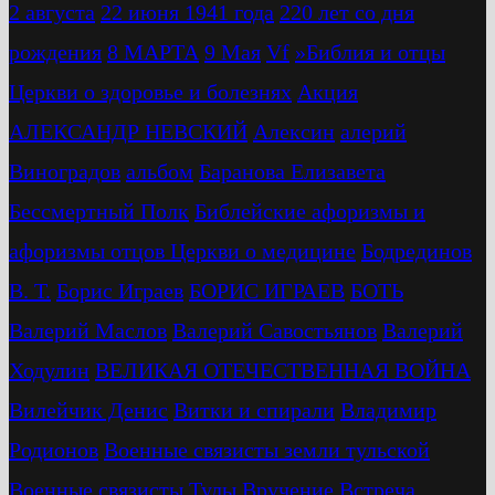
2 августа
22 июня 1941 года
220 лет со дня
рождения
8 МАРТА
9 Мая
Vf
»Библия и отцы
Церкви о здоровье и болезнях
Акция
АЛЕКСАНДР НЕВСКИЙ
Алексин
алерий
Виноградов
альбом
Баранова Елизавета
Бессмертный Полк
Библейские афоризмы и
афоризмы отцов Церкви о медицине
Бодрединов
В. Т.
Бориc Играев
БОРИС ИГРАЕВ
БОТЬ
Валерий Маслов
Валерий Савостьянов
Валерий
Ходулин
ВЕЛИКАЯ ОТЕЧЕСТВЕННАЯ ВОЙНА
Вилейчик Денис
Витки и спирали
Владимир
Родионов
Военные связисты земли тульской
Военные связисты Тулы
Вручение
Встреча