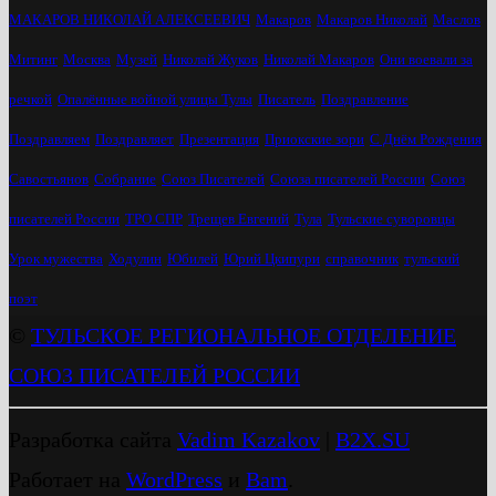
МАКАРОВ НИКОЛАЙ АЛЕКСЕЕВИЧ
Макаров
Макаров Николай
Маслов
Митинг
Москва
Музей
Николай Жуков
Николай Макаров
Они воевали за
речкой
Опалённые войной улицы Тулы
Писатель
Поздравление
Поздравляем
Поздравляет
Презентация
Приокские зори
С Днём Рождения
Савостьянов
Собрание
Союз Писателей
Союза писателей России
Союз
писателей России
ТРО СПР
Трещев Евгений
Тула
Тульские суворовцы
Урок мужества
Ходулин
Юбилей
Юрий Цкипури
справочник
тульский
поэт
©
ТУЛЬСКОЕ РЕГИОНАЛЬНОЕ ОТДЕЛЕНИЕ
СОЮЗ ПИСАТЕЛЕЙ РОССИИ
Разработка сайта
Vadim Kazakov
|
B2X.SU
Работает на
WordPress
и
Bam
.