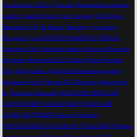
десантники 106-й Тульской
Знаменитые моряки
земли тульской
Золотухин Леонид
И.А.Бунин
Иванова Н. Ф
Из Книги
Извечна духа маята
История Тулы
ИТЕРАТУРНЫЙ ФЕСТИВАЛь
Каширин Олег
Кинофестиваль
Киселев Валерий
Юрьевич
Клепиков В. И.
Книга
Книги
Козлов
Егор
Кондрашов Дмитрий Ивановича
краевед
Куликов Сергей
Лицей №2
Макаров
Макаров Н.
А.
Макаров Николай
МАКАРОВ НИКОЛАЙ
АЛЕКСЕЕВИЧ
МАКАРОВЕЦ НИКОЛАЙ
АЛЕКСАНДРОВИЧ
Маслов
Митинг
МОРЕПЛАВАТЕЛИ ЗЕМЛИ ТУЛЬСКОЙ
Моряки
земли тульской
Москва
Музей
музей В.В.