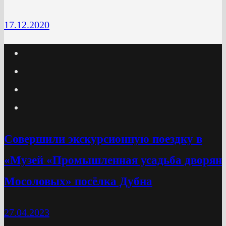
17.12.2020
Cовершили экскурсионную поездку в
«Музей «Промышленная усадьба дворян
Мосоловых» посёлка Дубна
27.04.2023