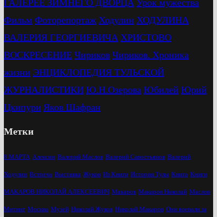
ГАЛЕРЕЕ ЗИМНЕГО ДВОРЦА
Урок мужества
Фильм
Фоторепортаж
Ходулин
ХОДУЛИНА
ВАЛЕРИЯ ГЕОРГИЕВИЧА
ХРИСТОВО
ВОСКРЕСЕНИЕ
Чириков
Чириков. Хроника
жизни
ЭНЦИКЛОПЕДИЯ ТУЛЬСКОЙ
ЖУРНАЛИСТИКИ
Ю.Н.Озерова
Юбилей
Юрий
Цкипури
Яков Шафран
Метки
8 МАРТА
Алексин
Валерий Маслов
Валерий Савостьянов
Валерий
Ходулин
Встреча
Выставка
Жуков
Из Книги
История Тулы
Книга
Книги
МАКАРОВ НИКОЛАЙ АЛЕКСЕЕВИЧ
Макаров
Макаров Николай
Маслов
Митинг
Москва
Музей
Николай Жуков
Николай Макаров
Они воевали за