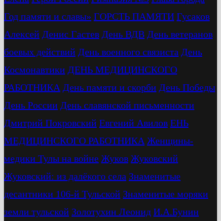
Год памяти и славы»
ГОРСТЬ ПАМЯТИ
Гусаков
Алексей
Денис Гастев
День ВДВ
День ветеранов
боевых действий
День военного связиста
День
Космонавтики
ДЕНЬ МЕДИЦИНСКОГО
РАБОТНИКА
День памяти и скорби
День Победы
День России
День славянской письменности
Дмитрий Покровский
Евгений Авилов
ЕНЬ
МЕДИЦИНСКОГО РАБОТНИКА
Женщины-
медики Тулы на войне
Жуков
Жуковский
Жуковский: из далёкого села
Знаменитые
десантники 106-й Тульской
Знаменитые моряки
земли тульской
Золотухин Леонид
И.А.Бунин