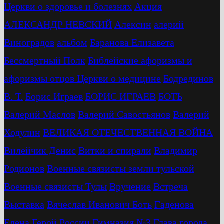
Церкви о здоровье и болезнях
Акция
АЛЕКСАНДР НЕВСКИЙ
Алексин
алерий
Виноградов
альбом
Баранова Елизавета
Бессмертный Полк
Библейские афоризмы и
афоризмы отцов Церкви о медицине
Бодрединов
В. Т.
Бориc Играев
БОРИС ИГРАЕВ
БОТЬ
Валерий Маслов
Валерий Савостьянов
Валерий
Ходулин
ВЕЛИКАЯ ОТЕЧЕСТВЕННАЯ ВОЙНА
Вилейчик Денис
Витки и спирали
Владимир
Родионов
Военные связисты земли тульской
Военные связисты Тулы
Вручение
Встреча
Выставка
Вячеслав Иванович Боть
Гаденова
Елена
Герой России
Гимназия №3
Глава города