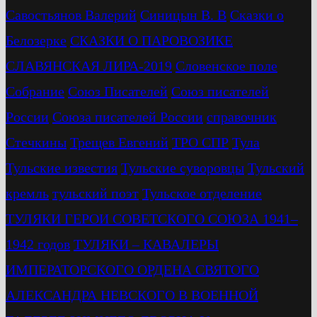
Савостьянов Валерий
Синицын В. В
Сказки о
Белозерке
СКАЗКИ О ПАРОВОЗИКЕ
СЛАВЯНСКАЯ ЛИРА-2019
Словенское поле
Собрание
Союз Писателей
Союз писателей
России
Союза писателей России
справочник
Стечкины
Трещев Евгений
ТРО СПР
Тула
Тульские известия
Тульские суворовцы
Тульский
кремль
тульский поэт
Тульское отделение
ТУЛЯКИ ГЕРОИ СОВЕТСКОГО СОЮЗА 1941–
1942 годов
ТУЛЯКИ – КАВАЛЕРЫ
ИМПЕРАТОРСКОГО ОРДЕНА СВЯТОГО
АЛЕКСАНДРА НЕВСКОГО В ВОЕННОЙ