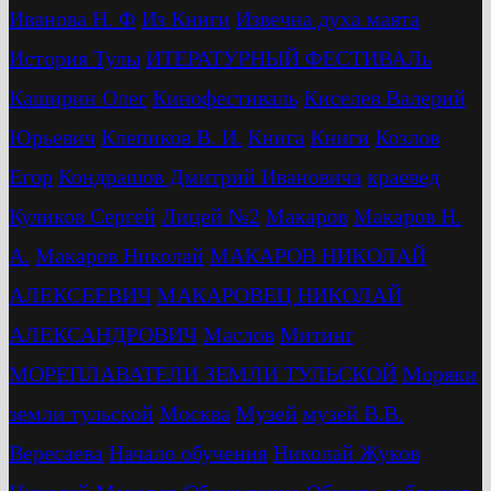
Иванова Н. Ф
Из Книги
Извечна духа маята
История Тулы
ИТЕРАТУРНЫЙ ФЕСТИВАЛь
Каширин Олег
Кинофестиваль
Киселев Валерий
Юрьевич
Клепиков В. И.
Книга
Книги
Козлов
Егор
Кондрашов Дмитрий Ивановича
краевед
Куликов Сергей
Лицей №2
Макаров
Макаров Н.
А.
Макаров Николай
МАКАРОВ НИКОЛАЙ
АЛЕКСЕЕВИЧ
МАКАРОВЕЦ НИКОЛАЙ
АЛЕКСАНДРОВИЧ
Маслов
Митинг
МОРЕПЛАВАТЕЛИ ЗЕМЛИ ТУЛЬСКОЙ
Моряки
земли тульской
Москва
Музей
музей В.В.
Вересаева
Начало обучения
Николай Жуков