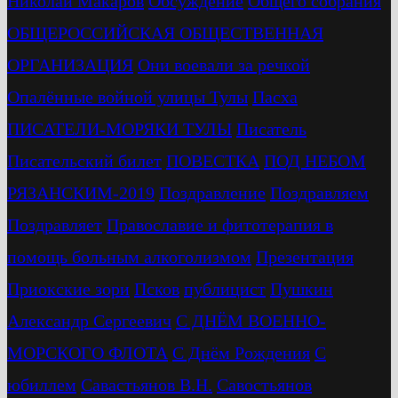
Николай Макаров
Обсуждение
Общего собрания
ОБЩЕРОССИЙСКАЯ ОБЩЕСТВЕННАЯ
ОРГАНИЗАЦИЯ
Они воевали за речкой
Опалённые войной улицы Тулы
Пасха
ПИСАТЕЛИ-МОРЯКИ ТУЛЫ
Писатель
Писательский билет
ПОВЕСТКА
ПОД НЕБОМ
РЯЗАНСКИМ-2019
Поздравление
Поздравляем
Поздравляет
Православие и фитотерапия в
помощь больным алкоголизмом
Презентация
Приокские зори
Псков
публицист
Пушкин
Александр Сергеевич
С ДНЁМ ВОЕННО-
МОРСКОГО ФЛОТА
С Днём Рождения
С
юбиллем
Савастьянов В.Н.
Савостьянов