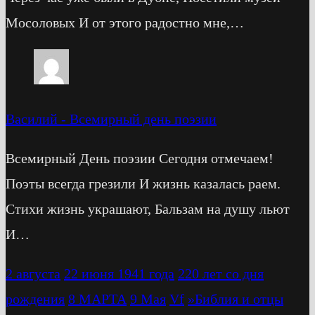
Мосоловых И от этого радостно мне,…
Василий
-
Всемирный день поэзии
Всемирный День поэзии Сегодня отмечаем!
Поэты всегда грезили И жизнь казалась раем.
Стихи жизнь украшают, Бальзам на душу льют
И…
2 августа
22 июня 1941 года
220 лет со дня
рождения
8 МАРТА
9 Мая
Vf
»Библия и отцы