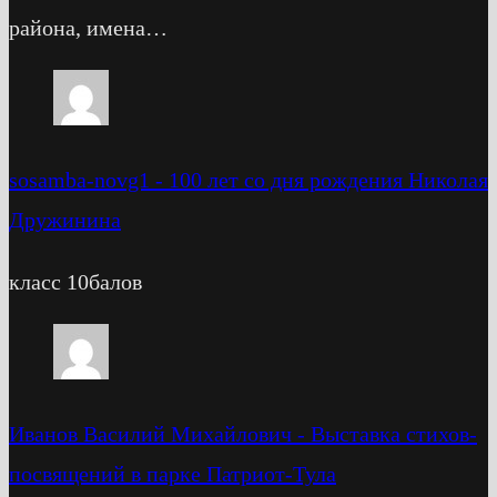
района, имена…
sosamba-novg1
-
100 лет со дня рождения Николая
Дружинина
класс 10балов
Иванов Василий Михайлович
-
Выставка стихов-
посвящений в парке Патриот-Тула