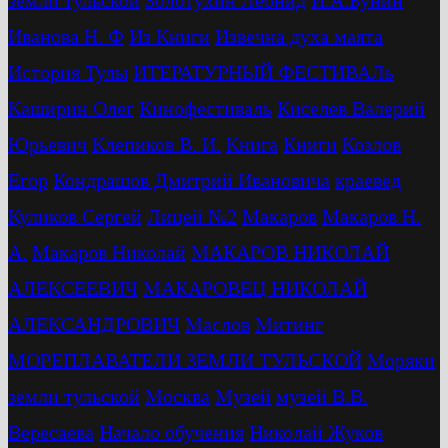
земли тульской
Золотухин Леонид
И.А.Бунин
Иванова Н. Ф
Из Книги
Извечна духа маята
История Тулы
ИТЕРАТУРНЫЙ ФЕСТИВАЛь
Каширин Олег
Кинофестиваль
Киселев Валерий
Юрьевич
Клепиков В. И.
Книга
Книги
Козлов
Егор
Кондрашов Дмитрий Ивановича
краевед
Куликов Сергей
Лицей №2
Макаров
Макаров Н.
А.
Макаров Николай
МАКАРОВ НИКОЛАЙ
АЛЕКСЕЕВИЧ
МАКАРОВЕЦ НИКОЛАЙ
АЛЕКСАНДРОВИЧ
Маслов
Митинг
МОРЕПЛАВАТЕЛИ ЗЕМЛИ ТУЛЬСКОЙ
Моряки
земли тульской
Москва
Музей
музей В.В.
Вересаева
Начало обучения
Николай Жуков