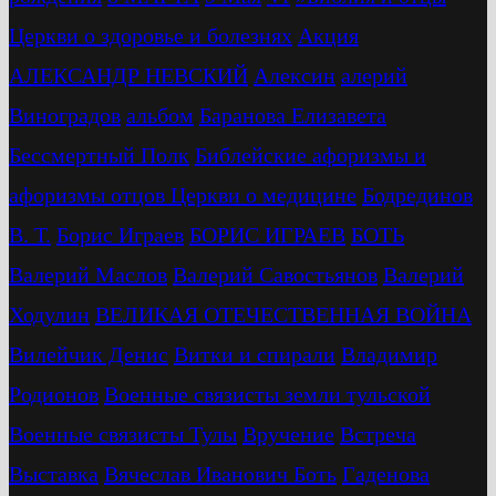
Церкви о здоровье и болезнях
Акция
АЛЕКСАНДР НЕВСКИЙ
Алексин
алерий
Виноградов
альбом
Баранова Елизавета
Бессмертный Полк
Библейские афоризмы и
афоризмы отцов Церкви о медицине
Бодрединов
В. Т.
Бориc Играев
БОРИС ИГРАЕВ
БОТЬ
Валерий Маслов
Валерий Савостьянов
Валерий
Ходулин
ВЕЛИКАЯ ОТЕЧЕСТВЕННАЯ ВОЙНА
Вилейчик Денис
Витки и спирали
Владимир
Родионов
Военные связисты земли тульской
Военные связисты Тулы
Вручение
Встреча
Выставка
Вячеслав Иванович Боть
Гаденова