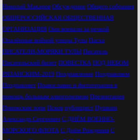
Николай Макаров
Обсуждение
Общего собрания
ОБЩЕРОССИЙСКАЯ ОБЩЕСТВЕННАЯ
ОРГАНИЗАЦИЯ
Они воевали за речкой
Опалённые войной улицы Тулы
Пасха
ПИСАТЕЛИ-МОРЯКИ ТУЛЫ
Писатель
Писательский билет
ПОВЕСТКА
ПОД НЕБОМ
РЯЗАНСКИМ-2019
Поздравление
Поздравляем
Поздравляет
Православие и фитотерапия в
помощь больным алкоголизмом
Презентация
Приокские зори
Псков
публицист
Пушкин
Александр Сергеевич
С ДНЁМ ВОЕННО-
МОРСКОГО ФЛОТА
С Днём Рождения
С