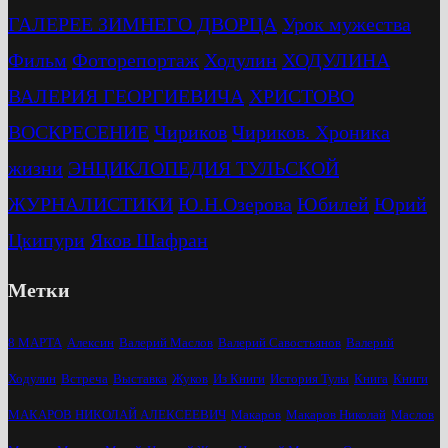
ГАЛЕРЕЕ ЗИМНЕГО ДВОРЦА
Урок мужества
Фильм
Фоторепортаж
Ходулин
ХОДУЛИНА
ВАЛЕРИЯ ГЕОРГИЕВИЧА
ХРИСТОВО
ВОСКРЕСЕНИЕ
Чириков
Чириков. Хроника
жизни
ЭНЦИКЛОПЕДИЯ ТУЛЬСКОЙ
ЖУРНАЛИСТИКИ
Ю.Н.Озерова
Юбилей
Юрий
Цкипури
Яков Шафран
Метки
8 МАРТА
Алексин
Валерий Маслов
Валерий Савостьянов
Валерий
Ходулин
Встреча
Выставка
Жуков
Из Книги
История Тулы
Книга
Книги
МАКАРОВ НИКОЛАЙ АЛЕКСЕЕВИЧ
Макаров
Макаров Николай
Маслов