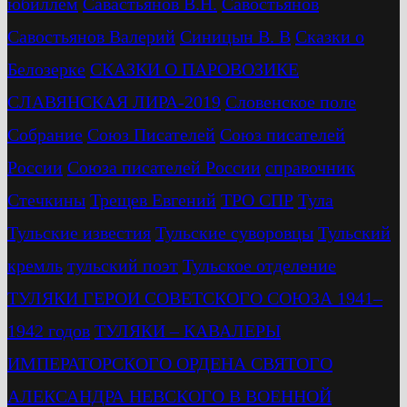
юбиллем
Савастьянов В.Н.
Савостьянов
Савостьянов Валерий
Синицын В. В
Сказки о
Белозерке
СКАЗКИ О ПАРОВОЗИКЕ
СЛАВЯНСКАЯ ЛИРА-2019
Словенское поле
Собрание
Союз Писателей
Союз писателей
России
Союза писателей России
справочник
Стечкины
Трещев Евгений
ТРО СПР
Тула
Тульские известия
Тульские суворовцы
Тульский
кремль
тульский поэт
Тульское отделение
ТУЛЯКИ ГЕРОИ СОВЕТСКОГО СОЮЗА 1941–
1942 годов
ТУЛЯКИ – КАВАЛЕРЫ
ИМПЕРАТОРСКОГО ОРДЕНА СВЯТОГО
АЛЕКСАНДРА НЕВСКОГО В ВОЕННОЙ