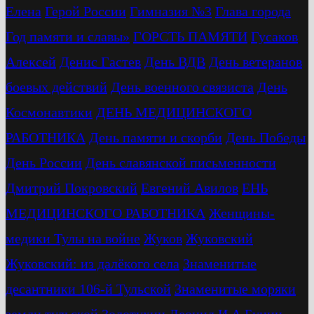
Елена
Герой России
Гимназия №3
Глава города
Год памяти и славы»
ГОРСТЬ ПАМЯТИ
Гусаков
Алексей
Денис Гастев
День ВДВ
День ветеранов
боевых действий
День военного связиста
День
Космонавтики
ДЕНЬ МЕДИЦИНСКОГО
РАБОТНИКА
День памяти и скорби
День Победы
День России
День славянской письменности
Дмитрий Покровский
Евгений Авилов
ЕНЬ
МЕДИЦИНСКОГО РАБОТНИКА
Женщины-
медики Тулы на войне
Жуков
Жуковский
Жуковский: из далёкого села
Знаменитые
десантники 106-й Тульской
Знаменитые моряки