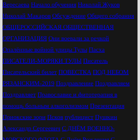
Вересаева
Начало обучения
Николай Жуков
Николай Макаров
Обсуждение
Общего собрания
ОБЩЕРОССИЙСКАЯ ОБЩЕСТВЕННАЯ
ОРГАНИЗАЦИЯ
Они воевали за речкой
Опалённые войной улицы Тулы
Пасха
ПИСАТЕЛИ-МОРЯКИ ТУЛЫ
Писатель
Писательский билет
ПОВЕСТКА
ПОД НЕБОМ
РЯЗАНСКИМ-2019
Поздравление
Поздравляем
Поздравляет
Православие и фитотерапия в
помощь больным алкоголизмом
Презентация
Приокские зори
Псков
публицист
Пушкин
Александр Сергеевич
С ДНЁМ ВОЕННО-
МОРСКОГО ФЛОТА
С Днём Рождения
С