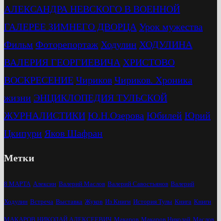
АЛЕКСАНДРА НЕВСКОГО В ВОЕННОЙ
ГАЛЕРЕЕ ЗИМНЕГО ДВОРЦА
Урок мужества
Фильм
Фоторепортаж
Ходулин
ХОДУЛИНА
ВАЛЕРИЯ ГЕОРГИЕВИЧА
ХРИСТОВО
ВОСКРЕСЕНИЕ
Чириков
Чириков. Хроника
жизни
ЭНЦИКЛОПЕДИЯ ТУЛЬСКОЙ
ЖУРНАЛИСТИКИ
Ю.Н.Озерова
Юбилей
Юрий
Цкипури
Яков Шафран
Метки
8 МАРТА
Алексин
Валерий Маслов
Валерий Савостьянов
Валерий
Ходулин
Встреча
Выставка
Жуков
Из Книги
История Тулы
Книга
Книги
МАКАРОВ НИКОЛАЙ АЛЕКСЕЕВИЧ
Макаров
Макаров Николай
Маслов