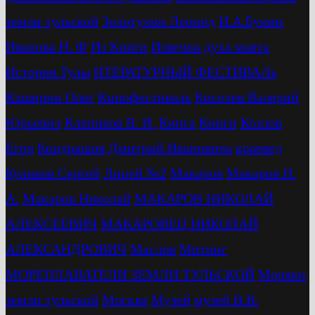
земли тульской
Золотухин Леонид
И.А.Бунин
Иванова Н. Ф
Из Книги
Извечна духа маята
История Тулы
ИТЕРАТУРНЫЙ ФЕСТИВАЛь
Каширин Олег
Кинофестиваль
Киселев Валерий
Юрьевич
Клепиков В. И.
Книга
Книги
Козлов
Егор
Кондрашов Дмитрий Ивановича
краевед
Куликов Сергей
Лицей №2
Макаров
Макаров Н.
А.
Макаров Николай
МАКАРОВ НИКОЛАЙ
АЛЕКСЕЕВИЧ
МАКАРОВЕЦ НИКОЛАЙ
АЛЕКСАНДРОВИЧ
Маслов
Митинг
МОРЕПЛАВАТЕЛИ ЗЕМЛИ ТУЛЬСКОЙ
Моряки
земли тульской
Москва
Музей
музей В.В.