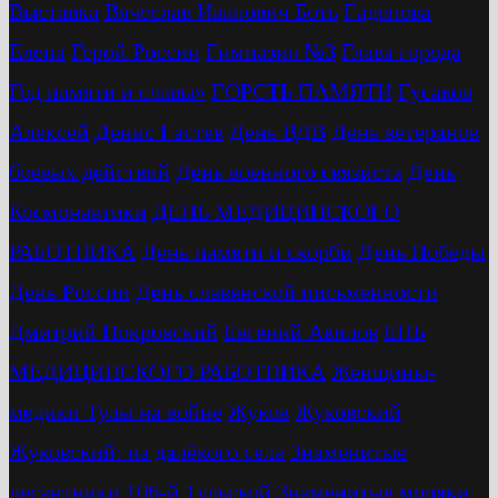
Выставка
Вячеслав Иванович Боть
Гаденова
Елена
Герой России
Гимназия №3
Глава города
Год памяти и славы»
ГОРСТЬ ПАМЯТИ
Гусаков
Алексей
Денис Гастев
День ВДВ
День ветеранов
боевых действий
День военного связиста
День
Космонавтики
ДЕНЬ МЕДИЦИНСКОГО
РАБОТНИКА
День памяти и скорби
День Победы
День России
День славянской письменности
Дмитрий Покровский
Евгений Авилов
ЕНЬ
МЕДИЦИНСКОГО РАБОТНИКА
Женщины-
медики Тулы на войне
Жуков
Жуковский
Жуковский: из далёкого села
Знаменитые
десантники 106-й Тульской
Знаменитые моряки