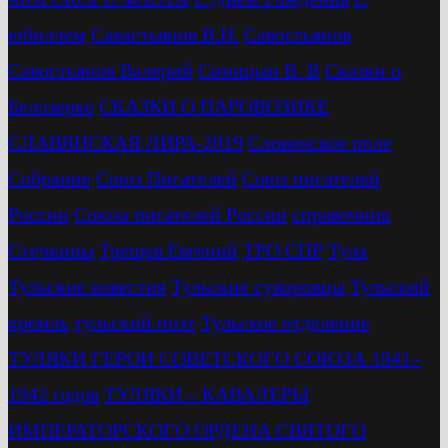
юбиллем
Савастьянов В.Н.
Савостьянов
Савостьянов Валерий
Синицын В. В
Сказки о
Белозерке
СКАЗКИ О ПАРОВОЗИКЕ
СЛАВЯНСКАЯ ЛИРА-2019
Словенское поле
Собрание
Союз Писателей
Союз писателей
России
Союза писателей России
справочник
Стечкины
Трещев Евгений
ТРО СПР
Тула
Тульские известия
Тульские суворовцы
Тульский
кремль
тульский поэт
Тульское отделение
ТУЛЯКИ ГЕРОИ СОВЕТСКОГО СОЮЗА 1941–
1942 годов
ТУЛЯКИ – КАВАЛЕРЫ
ИМПЕРАТОРСКОГО ОРДЕНА СВЯТОГО