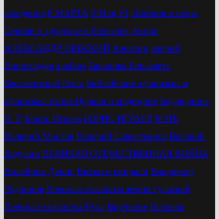
рождения
8 МАРТА
9 Мая
Vf
»Библия и отцы
Церкви о здоровье и болезнях
Акция
АЛЕКСАНДР НЕВСКИЙ
Алексин
алерий
Виноградов
альбом
Баранова Елизавета
Бессмертный Полк
Библейские афоризмы и
афоризмы отцов Церкви о медицине
Бодрединов
В. Т.
Бориc Играев
БОРИС ИГРАЕВ
БОТЬ
Валерий Маслов
Валерий Савостьянов
Валерий
Ходулин
ВЕЛИКАЯ ОТЕЧЕСТВЕННАЯ ВОЙНА
Вилейчик Денис
Витки и спирали
Владимир
Родионов
Военные связисты земли тульской
Военные связисты Тулы
Вручение
Встреча