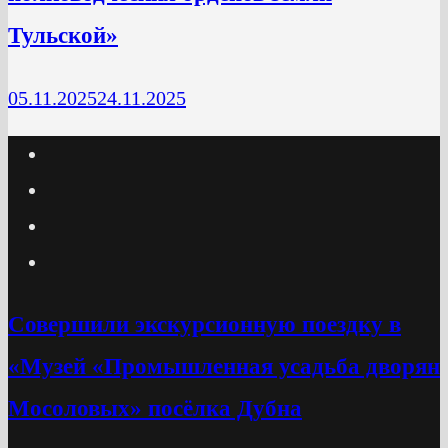
Тульской»
05.11.2025
24.11.2025
Cовершили экскурсионную поездку в
«Музей «Промышленная усадьба дворян
Мосоловых» посёлка Дубна