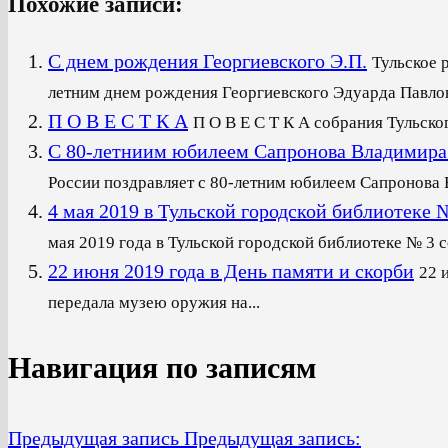
Похожие записи:
С днем рождения Георгиевского Э.П.
Тульское 
летним днем рождения Георгиевского Эдуарда Павлови
П О В Е С Т К А
П О В Е С Т К А собрания Тульско
С 80-летниим юбилеем Сапронова Владимира
России поздравляет с 80-летним юбилеем Сапронова В
4 мая 2019 в Тульской городской библиот
мая 2019 года в Тульской городской библиотеке № 3 со
22 июня 2019 года в День памяти и скорби
22 
передала музею оружия на...
Навигация по записям
Предыдущая запись
Предыдущая запись: