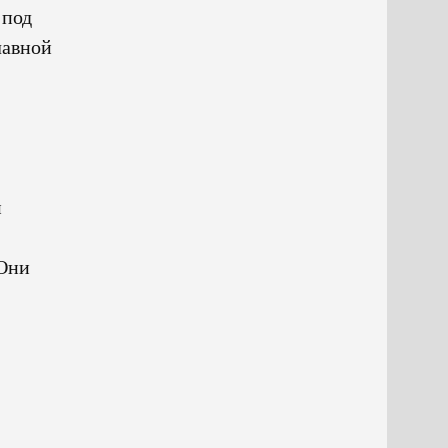
 под
лавной
н
«Они