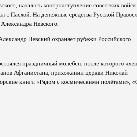
вского, началось контрнаступление советских войск
ал с Пасхой. На денежные средства Русской Правос
 Александра Невского.
о Александр Невский охраняет рубежи Российского
состоялся праздничный молебен, после которого чле
ранов Афганистана, прихожанин церкви Николай
рские книги «Рядом с космическими полётами», 