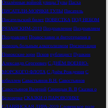
Опалённые войной улицы Тулы
Пасха
ПИСАТЕЛИ-МОРЯКИ ТУЛЫ
Писатель
Писательский билет
ПОВЕСТКА
ПОД НЕБОМ
РЯЗАНСКИМ-2019
Поздравление
Поздравляем
Поздравляет
Православие и фитотерапия в
помощь больным алкоголизмом
Презентация
Приокские зори
Псков
публицист
Пушкин
Александр Сергеевич
С ДНЁМ ВОЕННО-
МОРСКОГО ФЛОТА
С Днём Рождения
С
юбиллем
Савастьянов В.Н.
Савостьянов
Савостьянов Валерий
Синицын В. В
Сказки о
Белозерке
СКАЗКИ О ПАРОВОЗИКЕ
СЛАВЯНСКАЯ ЛИРА-2019
Словенское поле