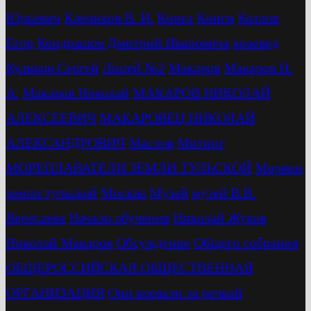
Юрьевич
Клепиков В. И.
Книга
Книги
Козлов
Егор
Кондрашов Дмитрий Ивановича
краевед
Куликов Сергей
Лицей №2
Макаров
Макаров Н.
А.
Макаров Николай
МАКАРОВ НИКОЛАЙ
АЛЕКСЕЕВИЧ
МАКАРОВЕЦ НИКОЛАЙ
АЛЕКСАНДРОВИЧ
Маслов
Митинг
МОРЕПЛАВАТЕЛИ ЗЕМЛИ ТУЛЬСКОЙ
Моряки
земли тульской
Москва
Музей
музей В.В.
Вересаева
Начало обучения
Николай Жуков
Николай Макаров
Обсуждение
Общего собрания
ОБЩЕРОССИЙСКАЯ ОБЩЕСТВЕННАЯ
ОРГАНИЗАЦИЯ
Они воевали за речкой