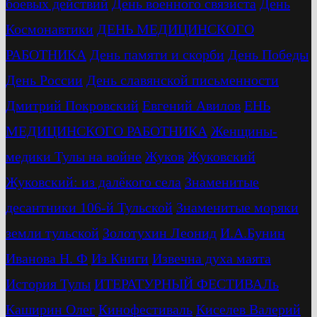
боевых действий
День военного связиста
День
Космонавтики
ДЕНЬ МЕДИЦИНСКОГО
РАБОТНИКА
День памяти и скорби
День Победы
День России
День славянской письменности
Дмитрий Покровский
Евгений Авилов
ЕНЬ
МЕДИЦИНСКОГО РАБОТНИКА
Женщины-
медики Тулы на войне
Жуков
Жуковский
Жуковский: из далёкого села
Знаменитые
десантники 106-й Тульской
Знаменитые моряки
земли тульской
Золотухин Леонид
И.А.Бунин
Иванова Н. Ф
Из Книги
Извечна духа маята
История Тулы
ИТЕРАТУРНЫЙ ФЕСТИВАЛь
Каширин Олег
Кинофестиваль
Киселев Валерий