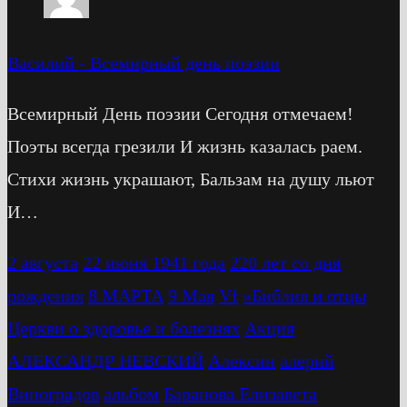
Василий
-
Всемирный день поэзии
Всемирный День поэзии Сегодня отмечаем!
Поэты всегда грезили И жизнь казалась раем.
Стихи жизнь украшают, Бальзам на душу льют
И…
2 августа
22 июня 1941 года
220 лет со дня
рождения
8 МАРТА
9 Мая
Vf
»Библия и отцы
Церкви о здоровье и болезнях
Акция
АЛЕКСАНДР НЕВСКИЙ
Алексин
алерий
Виноградов
альбом
Баранова Елизавета