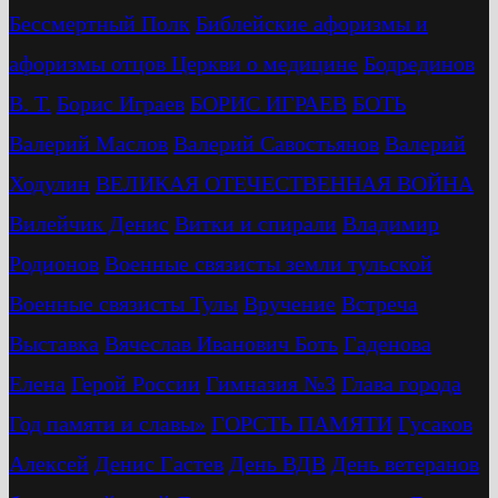
Бессмертный Полк
Библейские афоризмы и
афоризмы отцов Церкви о медицине
Бодрединов
В. Т.
Бориc Играев
БОРИС ИГРАЕВ
БОТЬ
Валерий Маслов
Валерий Савостьянов
Валерий
Ходулин
ВЕЛИКАЯ ОТЕЧЕСТВЕННАЯ ВОЙНА
Вилейчик Денис
Витки и спирали
Владимир
Родионов
Военные связисты земли тульской
Военные связисты Тулы
Вручение
Встреча
Выставка
Вячеслав Иванович Боть
Гаденова
Елена
Герой России
Гимназия №3
Глава города
Год памяти и славы»
ГОРСТЬ ПАМЯТИ
Гусаков
Алексей
Денис Гастев
День ВДВ
День ветеранов