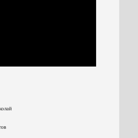
колай
тов