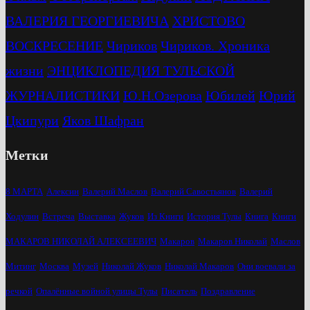
ВАЛЕРИЯ ГЕОРГИЕВИЧА
ХРИСТОВО
ВОСКРЕСЕНИЕ
Чириков
Чириков. Хроника
жизни
ЭНЦИКЛОПЕДИЯ ТУЛЬСКОЙ
ЖУРНАЛИСТИКИ
Ю.Н.Озерова
Юбилей
Юрий
Цкипури
Яков Шафран
Метки
8 МАРТА
Алексин
Валерий Маслов
Валерий Савостьянов
Валерий
Ходулин
Встреча
Выставка
Жуков
Из Книги
История Тулы
Книга
Книги
МАКАРОВ НИКОЛАЙ АЛЕКСЕЕВИЧ
Макаров
Макаров Николай
Маслов
Митинг
Москва
Музей
Николай Жуков
Николай Макаров
Они воевали за
речкой
Опалённые войной улицы Тулы
Писатель
Поздравление