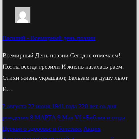
Василий
-
Всемирный день поэзии
Всемирный День поэзии Сегодня отмечаем!
Поэты всегда грезили И жизнь казалась раем.
Стихи жизнь украшают, Бальзам на душу льют
И…
2 августа
22 июня 1941 года
220 лет со дня
рождения
8 МАРТА
9 Мая
Vf
»Библия и отцы
Церкви о здоровье и болезнях
Акция