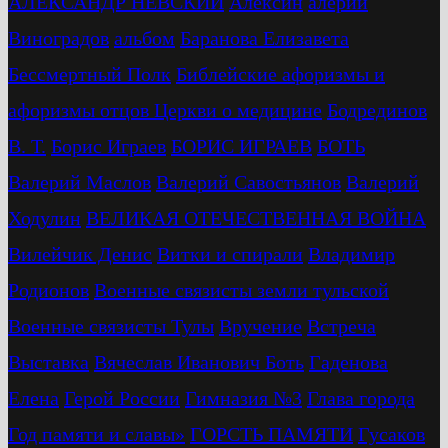
АЛЕКСАНДР НЕВСКИЙ
Алексин
алерий
Виноградов
альбом
Баранова Елизавета
Бессмертный Полк
Библейские афоризмы и
афоризмы отцов Церкви о медицине
Бодрединов
В. Т.
Бориc Играев
БОРИС ИГРАЕВ
БОТЬ
Валерий Маслов
Валерий Савостьянов
Валерий
Ходулин
ВЕЛИКАЯ ОТЕЧЕСТВЕННАЯ ВОЙНА
Вилейчик Денис
Витки и спирали
Владимир
Родионов
Военные связисты земли тульской
Военные связисты Тулы
Вручение
Встреча
Выставка
Вячеслав Иванович Боть
Гаденова
Елена
Герой России
Гимназия №3
Глава города
Год памяти и славы»
ГОРСТЬ ПАМЯТИ
Гусаков