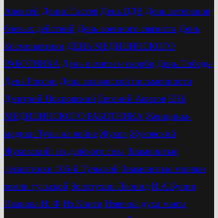
Алексей
Денис Гастев
День ВДВ
День ветеранов
боевых действий
День военного связиста
День
Космонавтики
ДЕНЬ МЕДИЦИНСКОГО
РАБОТНИКА
День памяти и скорби
День Победы
День России
День славянской письменности
Дмитрий Покровский
Евгений Авилов
ЕНЬ
МЕДИЦИНСКОГО РАБОТНИКА
Женщины-
медики Тулы на войне
Жуков
Жуковский
Жуковский: из далёкого села
Знаменитые
десантники 106-й Тульской
Знаменитые моряки
земли тульской
Золотухин Леонид
И.А.Бунин
Иванова Н. Ф
Из Книги
Извечна духа маята