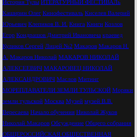
История Тулы
ИТЕРАТУРНЫЙ ФЕСТИВАЛь
Каширин Олег
Кинофестиваль
Киселев Валерий
Юрьевич
Клепиков В. И.
Книга
Книги
Козлов
Егор
Кондрашов Дмитрий Ивановича
краевед
Куликов Сергей
Лицей №2
Макаров
Макаров Н.
А.
Макаров Николай
МАКАРОВ НИКОЛАЙ
АЛЕКСЕЕВИЧ
МАКАРОВЕЦ НИКОЛАЙ
АЛЕКСАНДРОВИЧ
Маслов
Митинг
МОРЕПЛАВАТЕЛИ ЗЕМЛИ ТУЛЬСКОЙ
Моряки
земли тульской
Москва
Музей
музей В.В.
Вересаева
Начало обучения
Николай Жуков
Николай Макаров
Обсуждение
Общего собрания
ОБЩЕРОССИЙСКАЯ ОБЩЕСТВЕННАЯ