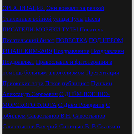
ОРГАНИЗАЦИЯ
Они воевали за речкой
Опалённые войной улицы Тулы
Пасха
ПИСАТЕЛИ-МОРЯКИ ТУЛЫ
Писатель
Писательский билет
ПОВЕСТКА
ПОД НЕБОМ
РЯЗАНСКИМ-2019
Поздравление
Поздравляем
Поздравляет
Православие и фитотерапия в
помощь больным алкоголизмом
Презентация
Приокские зори
Псков
публицист
Пушкин
Александр Сергеевич
С ДНЁМ ВОЕННО-
МОРСКОГО ФЛОТА
С Днём Рождения
С
юбиллем
Савастьянов В.Н.
Савостьянов
Савостьянов Валерий
Синицын В. В
Сказки о