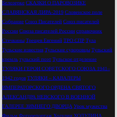
Белозерке
СКАЗКИ О ПАРОВОЗИКЕ
СЛАВЯНСКАЯ ЛИРА-2019
Словенское поле
Собрание
Союз Писателей
Союз писателей
России
Союза писателей России
справочник
Стечкины
Трещев Евгений
ТРО СПР
Тула
Тульские известия
Тульские суворовцы
Тульский
кремль
тульский поэт
Тульское отделение
ТУЛЯКИ ГЕРОИ СОВЕТСКОГО СОЮЗА 1941–
1942 годов
ТУЛЯКИ – КАВАЛЕРЫ
ИМПЕРАТОРСКОГО ОРДЕНА СВЯТОГО
АЛЕКСАНДРА НЕВСКОГО В ВОЕННОЙ
ГАЛЕРЕЕ ЗИМНЕГО ДВОРЦА
Урок мужества
Фильм
Фоторепортаж
Ходулин
ХОДУЛИНА