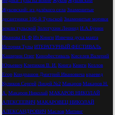
медики Тулы на войне
Жуков
Жуковский
Жуковский: из далёкого села
Знаменитые
десантники 106-й Тульской
Знаменитые моряки
земли тульской
Золотухин Леонид
И.А.Бунин
Иванова Н. Ф
Из Книги
Извечна духа маята
История Тулы
ИТЕРАТУРНЫЙ ФЕСТИВАЛь
Каширин Олег
Кинофестиваль
Киселев Валерий
Юрьевич
Клепиков В. И.
Книга
Книги
Козлов
Егор
Кондрашов Дмитрий Ивановича
краевед
Куликов Сергей
Лицей №2
Макаров
Макаров Н.
А.
Макаров Николай
МАКАРОВ НИКОЛАЙ
АЛЕКСЕЕВИЧ
МАКАРОВЕЦ НИКОЛАЙ
АЛЕКСАНДРОВИЧ
Маслов
Митинг