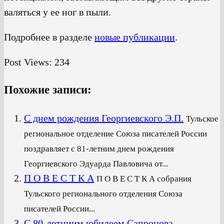
валяться у ее ног в пыли.
Подробнее в разделе
новые публикации
.
Post Views:
234
Похожие записи:
С днем рождения Георгиевского Э.П.
Тульское
региональное отделение Союза писателей России
поздравляет с 81-летним днем рождения
Георгиевского Эдуарда Павловича от...
П О В Е С Т К А
П О В Е С Т К А собрания
Тульского регионального отделения Союза
писателей России...
С 80-летниим юбилеем Сапронова