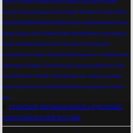
8 МАРТА
Алексин
Валерий Маслов
Валерий Савостьянов
Валерий
Ходулин
Встреча
Выставка
Жуков
Из Книги
История Тулы
Книга
Книги
МАКАРОВ НИКОЛАЙ АЛЕКСЕЕВИЧ
Макаров
Макаров Николай
Маслов
Митинг
Москва
Музей
Николай Жуков
Николай Макаров
Они воевали за
речкой
Опалённые войной улицы Тулы
Писатель
Поздравление
Поздравляем
Поздравляет
Презентация
Приокские зори
С Днём Рождения
Савостьянов
Собрание
Союз Писателей
Союза писателей России
Союз
писателей России
ТРО СПР
Трещев Евгений
Тула
Тульские суворовцы
Урок мужества
Ходулин
Юбилей
Юрий Цкипури
справочник
тульский
поэт
©
ТУЛЬСКОЕ РЕГИОНАЛЬНОЕ ОТДЕЛЕНИЕ
СОЮЗ ПИСАТЕЛЕЙ РОССИИ