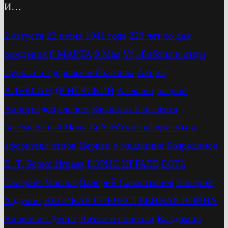
И…
2 августа
22 июня 1941 года
220 лет со дня
рождения
8 МАРТА
9 Мая
Vf
»Библия и отцы
Церкви о здоровье и болезнях
Акция
АЛЕКСАНДР НЕВСКИЙ
Алексин
алерий
Виноградов
альбом
Баранова Елизавета
Бессмертный Полк
Библейские афоризмы и
афоризмы отцов Церкви о медицине
Бодрединов
В. Т.
Бориc Играев
БОРИС ИГРАЕВ
БОТЬ
Валерий Маслов
Валерий Савостьянов
Валерий
Ходулин
ВЕЛИКАЯ ОТЕЧЕСТВЕННАЯ ВОЙНА
Вилейчик Денис
Витки и спирали
Владимир