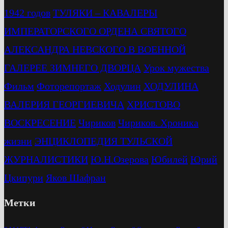
1942 годов
ТУЛЯКИ – КАВАЛЕРЫ
ИМПЕРАТОРСКОГО ОРДЕНА СВЯТОГО
АЛЕКСАНДРА НЕВСКОГО В ВОЕННОЙ
ГАЛЕРЕЕ ЗИМНЕГО ДВОРЦА
Урок мужества
Фильм
Фоторепортаж
Ходулин
ХОДУЛИНА
ВАЛЕРИЯ ГЕОРГИЕВИЧА
ХРИСТОВО
ВОСКРЕСЕНИЕ
Чириков
Чириков. Хроника
жизни
ЭНЦИКЛОПЕДИЯ ТУЛЬСКОЙ
ЖУРНАЛИСТИКИ
Ю.Н.Озерова
Юбилей
Юрий
Цкипури
Яков Шафран
Метки