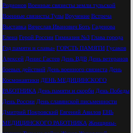
Родионов
Военные связисты земли тульской
Военные связисты Тулы
Вручение
Встреча
Выставка
Вячеслав Иванович Боть
Гаденова
Елена
Герой России
Гимназия №3
Глава города
Год памяти и славы»
ГОРСТЬ ПАМЯТИ
Гусаков
Алексей
Денис Гастев
День ВДВ
День ветеранов
боевых действий
День военного связиста
День
Космонавтики
ДЕНЬ МЕДИЦИНСКОГО
РАБОТНИКА
День памяти и скорби
День Победы
День России
День славянской письменности
Дмитрий Покровский
Евгений Авилов
ЕНЬ
МЕДИЦИНСКОГО РАБОТНИКА
Женщины-