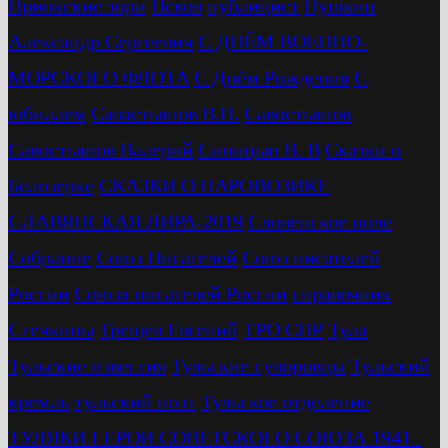
Приокские зори
Псков
публицист
Пушкин
Александр Сергеевич
С ДНЁМ ВОЕННО-
МОРСКОГО ФЛОТА
С Днём Рождения
С
юбиллем
Савастьянов В.Н.
Савостьянов
Савостьянов Валерий
Синицын В. В
Сказки о
Белозерке
СКАЗКИ О ПАРОВОЗИКЕ
СЛАВЯНСКАЯ ЛИРА-2019
Словенское поле
Собрание
Союз Писателей
Союз писателей
России
Союза писателей России
справочник
Стечкины
Трещев Евгений
ТРО СПР
Тула
Тульские известия
Тульские суворовцы
Тульский
кремль
тульский поэт
Тульское отделение
ТУЛЯКИ ГЕРОИ СОВЕТСКОГО СОЮЗА 1941–