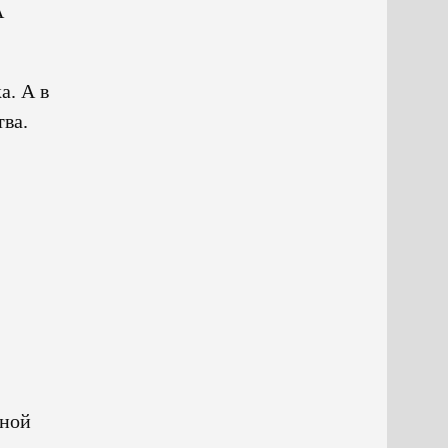
А
а. А в
тва.
,
нной