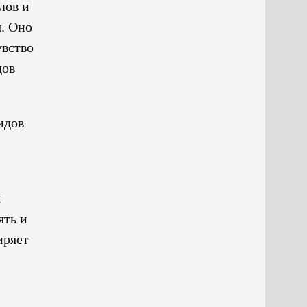
лов и
я. Оно
увство
дов
идов
я
ять и
иряет