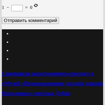
1
−
=
0
Cовершили экскурсионную поездку в
«Музей «Промышленная усадьба дворян
Мосоловых» посёлка Дубна