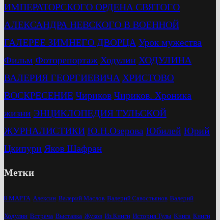
ИМПЕРАТОРСКОГО ОРДЕНА СВЯТОГО
АЛЕКСАНДРА НЕВСКОГО В ВОЕННОЙ
ГАЛЕРЕЕ ЗИМНЕГО ДВОРЦА
Урок мужества
Фильм
Фоторепортаж
Ходулин
ХОДУЛИНА
ВАЛЕРИЯ ГЕОРГИЕВИЧА
ХРИСТОВО
ВОСКРЕСЕНИЕ
Чириков
Чириков. Хроника
жизни
ЭНЦИКЛОПЕДИЯ ТУЛЬСКОЙ
ЖУРНАЛИСТИКИ
Ю.Н.Озерова
Юбилей
Юрий
Цкипури
Яков Шафран
Метки
8 МАРТА
Алексин
Валерий Маслов
Валерий Савостьянов
Валерий
Ходулин
Встреча
Выставка
Жуков
Из Книги
История Тулы
Книга
Книги