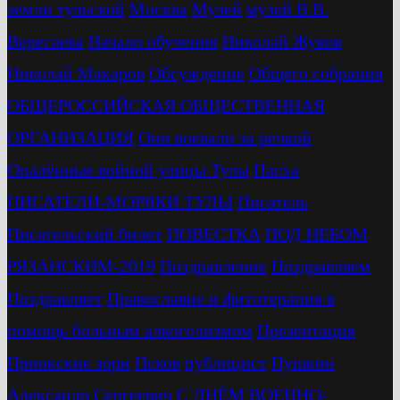
земли тульской
Москва
Музей
музей В.В.
Вересаева
Начало обучения
Николай Жуков
Николай Макаров
Обсуждение
Общего собрания
ОБЩЕРОССИЙСКАЯ ОБЩЕСТВЕННАЯ
ОРГАНИЗАЦИЯ
Они воевали за речкой
Опалённые войной улицы Тулы
Пасха
ПИСАТЕЛИ-МОРЯКИ ТУЛЫ
Писатель
Писательский билет
ПОВЕСТКА
ПОД НЕБОМ
РЯЗАНСКИМ-2019
Поздравление
Поздравляем
Поздравляет
Православие и фитотерапия в
помощь больным алкоголизмом
Презентация
Приокские зори
Псков
публицист
Пушкин
Александр Сергеевич
С ДНЁМ ВОЕННО-