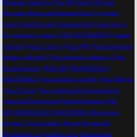
Военные связисты Тулы
Вручение
Встреча
Выставка
Вячеслав Иванович Боть
Гаденова
Елена
Герой России
Гимназия №3
Глава города
Год памяти и славы»
ГОРСТЬ ПАМЯТИ
Гусаков
Алексей
Денис Гастев
День ВДВ
День ветеранов
боевых действий
День военного связиста
День
Космонавтики
ДЕНЬ МЕДИЦИНСКОГО
РАБОТНИКА
День памяти и скорби
День Победы
День России
День славянской письменности
Дмитрий Покровский
Евгений Авилов
ЕНЬ
МЕДИЦИНСКОГО РАБОТНИКА
Женщины-
медики Тулы на войне
Жуков
Жуковский
Жуковский: из далёкого села
Знаменитые