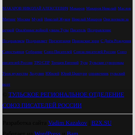
МАКАРОВ НИКОЛАЙ АЛЕКСЕЕВИЧ
Макаров
Макаров Николай
Маслов
Митинг
Москва
Музей
Николай Жуков
Николай Макаров
Они воевали за
речкой
Опалённые войной улицы Тулы
Писатель
Поздравление
Поздравляем
Поздравляет
Презентация
Приокские зори
С Днём Рождения
Савостьянов
Собрание
Союз Писателей
Союза писателей России
Союз
писателей России
ТРО СПР
Трещев Евгений
Тула
Тульские суворовцы
Урок мужества
Ходулин
Юбилей
Юрий Цкипури
справочник
тульский
поэт
©
ТУЛЬСКОЕ РЕГИОНАЛЬНОЕ ОТДЕЛЕНИЕ
СОЮЗ ПИСАТЕЛЕЙ РОССИИ
Разработка сайта
Vadim Kazakov
|
B2X.SU
Работает на
WordPress
и
Bam
.