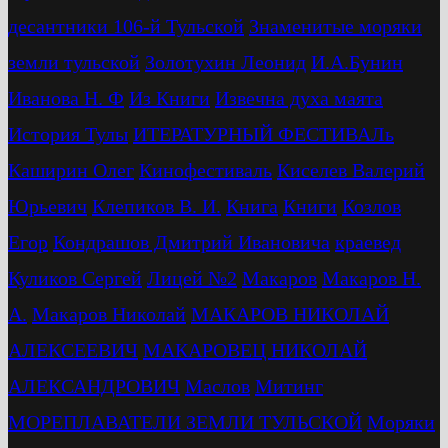
десантники 106-й Тульской
Знаменитые моряки
земли тульской
Золотухин Леонид
И.А.Бунин
Иванова Н. Ф
Из Книги
Извечна духа маята
История Тулы
ИТЕРАТУРНЫЙ ФЕСТИВАЛь
Каширин Олег
Кинофестиваль
Киселев Валерий
Юрьевич
Клепиков В. И.
Книга
Книги
Козлов
Егор
Кондрашов Дмитрий Ивановича
краевед
Куликов Сергей
Лицей №2
Макаров
Макаров Н.
А.
Макаров Николай
МАКАРОВ НИКОЛАЙ
АЛЕКСЕЕВИЧ
МАКАРОВЕЦ НИКОЛАЙ
АЛЕКСАНДРОВИЧ
Маслов
Митинг
МОРЕПЛАВАТЕЛИ ЗЕМЛИ ТУЛЬСКОЙ
Моряки