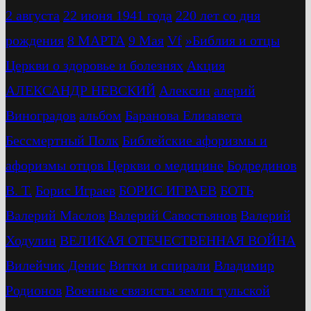
2 августа
22 июня 1941 года
220 лет со дня
рождения
8 МАРТА
9 Мая
Vf
»Библия и отцы
Церкви о здоровье и болезнях
Акция
АЛЕКСАНДР НЕВСКИЙ
Алексин
алерий
Виноградов
альбом
Баранова Елизавета
Бессмертный Полк
Библейские афоризмы и
афоризмы отцов Церкви о медицине
Бодрединов
В. Т.
Бориc Играев
БОРИС ИГРАЕВ
БОТЬ
Валерий Маслов
Валерий Савостьянов
Валерий
Ходулин
ВЕЛИКАЯ ОТЕЧЕСТВЕННАЯ ВОЙНА
Вилейчик Денис
Витки и спирали
Владимир
Родионов
Военные связисты земли тульской