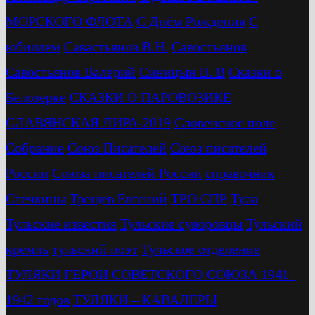
МОРСКОГО ФЛОТА
С Днём Рождения
С
юбиллем
Савастьянов В.Н.
Савостьянов
Савостьянов Валерий
Синицын В. В
Сказки о
Белозерке
СКАЗКИ О ПАРОВОЗИКЕ
СЛАВЯНСКАЯ ЛИРА-2019
Словенское поле
Собрание
Союз Писателей
Союз писателей
России
Союза писателей России
справочник
Стечкины
Трещев Евгений
ТРО СПР
Тула
Тульские известия
Тульские суворовцы
Тульский
кремль
тульский поэт
Тульское отделение
ТУЛЯКИ ГЕРОИ СОВЕТСКОГО СОЮЗА 1941–
1942 годов
ТУЛЯКИ – КАВАЛЕРЫ