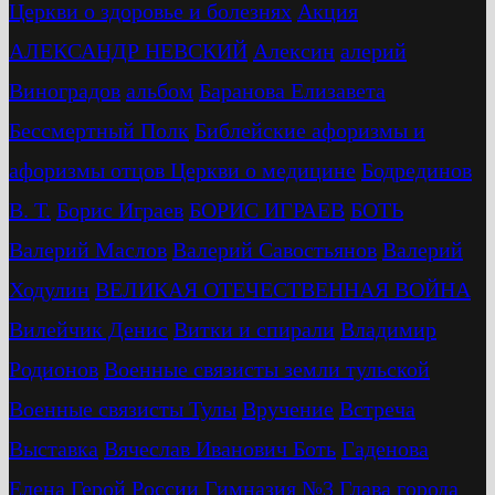
Церкви о здоровье и болезнях
Акция
АЛЕКСАНДР НЕВСКИЙ
Алексин
алерий
Виноградов
альбом
Баранова Елизавета
Бессмертный Полк
Библейские афоризмы и
афоризмы отцов Церкви о медицине
Бодрединов
В. Т.
Бориc Играев
БОРИС ИГРАЕВ
БОТЬ
Валерий Маслов
Валерий Савостьянов
Валерий
Ходулин
ВЕЛИКАЯ ОТЕЧЕСТВЕННАЯ ВОЙНА
Вилейчик Денис
Витки и спирали
Владимир
Родионов
Военные связисты земли тульской
Военные связисты Тулы
Вручение
Встреча
Выставка
Вячеслав Иванович Боть
Гаденова
Елена
Герой России
Гимназия №3
Глава города