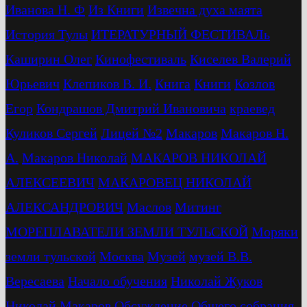
Иванова Н. Ф
Из Книги
Извечна духа маята
История Тулы
ИТЕРАТУРНЫЙ ФЕСТИВАЛь
Каширин Олег
Кинофестиваль
Киселев Валерий
Юрьевич
Клепиков В. И.
Книга
Книги
Козлов
Егор
Кондрашов Дмитрий Ивановича
краевед
Куликов Сергей
Лицей №2
Макаров
Макаров Н.
А.
Макаров Николай
МАКАРОВ НИКОЛАЙ
АЛЕКСЕЕВИЧ
МАКАРОВЕЦ НИКОЛАЙ
АЛЕКСАНДРОВИЧ
Маслов
Митинг
МОРЕПЛАВАТЕЛИ ЗЕМЛИ ТУЛЬСКОЙ
Моряки
земли тульской
Москва
Музей
музей В.В.
Вересаева
Начало обучения
Николай Жуков
Николай Макаров
Обсуждение
Общего собрания