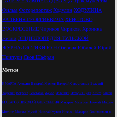
ГАЛЕРЕЕ ЗИМНЕГО ДВОРЦА
Урок мужества
Фильм
Фоторепортаж
Ходулин
ХОДУЛИНА
ВАЛЕРИЯ ГЕОРГИЕВИЧА
ХРИСТОВО
ВОСКРЕСЕНИЕ
Чириков
Чириков. Хроника
жизни
ЭНЦИКЛОПЕДИЯ ТУЛЬСКОЙ
ЖУРНАЛИСТИКИ
Ю.Н.Озерова
Юбилей
Юрий
Цкипури
Яков Шафран
Метки
8 МАРТА
Алексин
Валерий Маслов
Валерий Савостьянов
Валерий
Ходулин
Встреча
Выставка
Жуков
Из Книги
История Тулы
Книга
Книги
МАКАРОВ НИКОЛАЙ АЛЕКСЕЕВИЧ
Макаров
Макаров Николай
Маслов
Митинг
Москва
Музей
Николай Жуков
Николай Макаров
Они воевали за