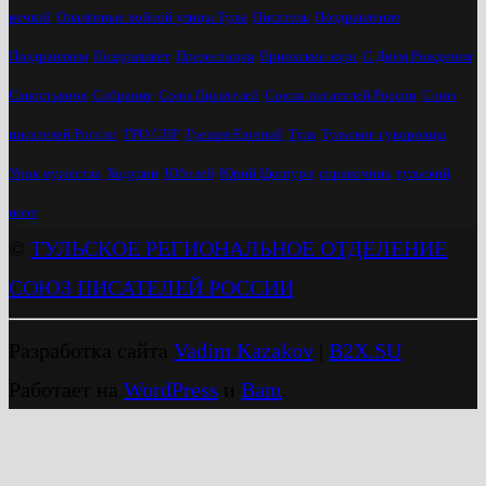
речкой
Опалённые войной улицы Тулы
Писатель
Поздравление
Поздравляем
Поздравляет
Презентация
Приокские зори
С Днём Рождения
Савостьянов
Собрание
Союз Писателей
Союза писателей России
Союз
писателей России
ТРО СПР
Трещев Евгений
Тула
Тульские суворовцы
Урок мужества
Ходулин
Юбилей
Юрий Цкипури
справочник
тульский
поэт
©
ТУЛЬСКОЕ РЕГИОНАЛЬНОЕ ОТДЕЛЕНИЕ
СОЮЗ ПИСАТЕЛЕЙ РОССИИ
Разработка сайта
Vadim Kazakov
|
B2X.SU
Работает на
WordPress
и
Bam
.