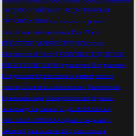
ОБЩЕРОССИЙСКАЯ ОБЩЕСТВЕННАЯ
ОРГАНИЗАЦИЯ
Они воевали за речкой
Опалённые войной улицы Тулы
Пасха
ПИСАТЕЛИ-МОРЯКИ ТУЛЫ
Писатель
Писательский билет
ПОВЕСТКА
ПОД НЕБОМ
РЯЗАНСКИМ-2019
Поздравление
Поздравляем
Поздравляет
Православие и фитотерапия в
помощь больным алкоголизмом
Презентация
Приокские зори
Псков
публицист
Пушкин
Александр Сергеевич
С ДНЁМ ВОЕННО-
МОРСКОГО ФЛОТА
С Днём Рождения
С
юбиллем
Савастьянов В.Н.
Савостьянов