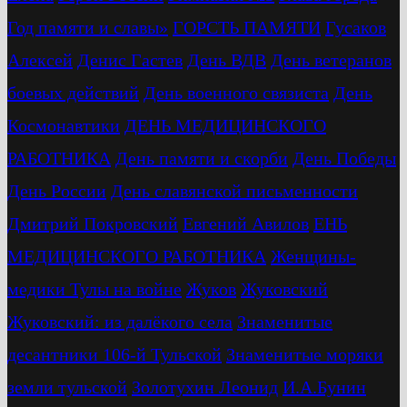
Год памяти и славы»
ГОРСТЬ ПАМЯТИ
Гусаков
Алексей
Денис Гастев
День ВДВ
День ветеранов
боевых действий
День военного связиста
День
Космонавтики
ДЕНЬ МЕДИЦИНСКОГО
РАБОТНИКА
День памяти и скорби
День Победы
День России
День славянской письменности
Дмитрий Покровский
Евгений Авилов
ЕНЬ
МЕДИЦИНСКОГО РАБОТНИКА
Женщины-
медики Тулы на войне
Жуков
Жуковский
Жуковский: из далёкого села
Знаменитые
десантники 106-й Тульской
Знаменитые моряки
земли тульской
Золотухин Леонид
И.А.Бунин