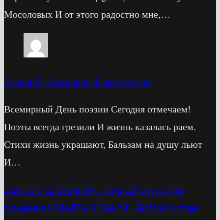
Мосоловых И от этого радостно мне,…
Василий
-
Всемирный день поэзии
Всемирный День поэзии Сегодня отмечаем!
Поэты всегда грезили И жизнь казалась раем.
Стихи жизнь украшают, Бальзам на душу льют
И…
2 августа
22 июня 1941 года
220 лет со дня
рождения
8 МАРТА
9 Мая
Vf
»Библия и отцы