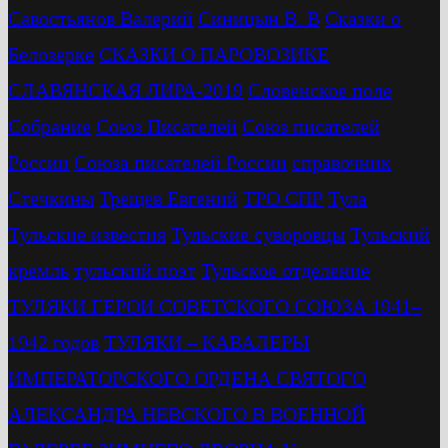
Савостьянов Валерий
Синицын В. В
Сказки о
Белозерке
СКАЗКИ О ПАРОВОЗИКЕ
СЛАВЯНСКАЯ ЛИРА-2019
Словенское поле
Собрание
Союз Писателей
Союз писателей
России
Союза писателей России
справочник
Стечкины
Трещев Евгений
ТРО СПР
Тула
Тульские известия
Тульские суворовцы
Тульский
кремль
тульский поэт
Тульское отделение
ТУЛЯКИ ГЕРОИ СОВЕТСКОГО СОЮЗА 1941–
1942 годов
ТУЛЯКИ – КАВАЛЕРЫ
ИМПЕРАТОРСКОГО ОРДЕНА СВЯТОГО
АЛЕКСАНДРА НЕВСКОГО В ВОЕННОЙ