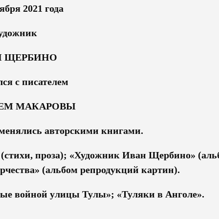
ября 2021 года
удожник
Н ЩЕРБИНО
лся с писателем
ЕМ МАКАРОВЫ
бменялись авторскими книгами.
 (стихи, проза); «Художник Иван Щербино» (аль
рчества» (альбом репродукций картин).
ые войной улицы Тулы»; «Туляки в Анголе».