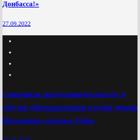
Донбасса!»
27.09.2022
Cовершили экскурсионную поездку в
«Музей «Промышленная усадьба дворян
Мосоловых» посёлка Дубна
27.04.2023