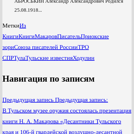
АБРОСЬКИН Александр Александрович Родился
25.08.1918...
Метки
Из
Книги
Книги
Макаров
Писатель
Приокские
зори
Союза писателей России
ТРО
СПР
Тула
Тульские известия
Ходулин
Навигация по записям
Предыдущая запись
Предыдущая запись:
В Тульском музее оружия состоялась презентация
книги Н. А. Макарова «Десантники Тульского
края и 106-й гвардейской воздушно-десантной