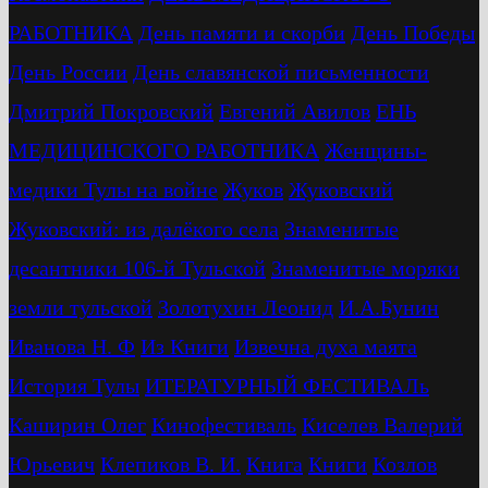
РАБОТНИКА
День памяти и скорби
День Победы
День России
День славянской письменности
Дмитрий Покровский
Евгений Авилов
ЕНЬ
МЕДИЦИНСКОГО РАБОТНИКА
Женщины-
медики Тулы на войне
Жуков
Жуковский
Жуковский: из далёкого села
Знаменитые
десантники 106-й Тульской
Знаменитые моряки
земли тульской
Золотухин Леонид
И.А.Бунин
Иванова Н. Ф
Из Книги
Извечна духа маята
История Тулы
ИТЕРАТУРНЫЙ ФЕСТИВАЛь
Каширин Олег
Кинофестиваль
Киселев Валерий
Юрьевич
Клепиков В. И.
Книга
Книги
Козлов