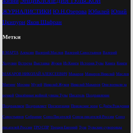
жизни
ЭНЦИКЛОПЕДИЯ ТУЛЬСКОЙ
ЖУРНАЛИСТИКИ
Ю.Н.Озерова
Юбилей
Юрий
Цкипури
Яков Шафран
Метки
8 МАРТА
Алексин
Валерий Маслов
Валерий Савостьянов
Валерий
Ходулин
Встреча
Выставка
Жуков
Из Книги
История Тулы
Книга
Книги
МАКАРОВ НИКОЛАЙ АЛЕКСЕЕВИЧ
Макаров
Макаров Николай
Маслов
Митинг
Москва
Музей
Николай Жуков
Николай Макаров
Они воевали за
речкой
Опалённые войной улицы Тулы
Писатель
Поздравление
Поздравляем
Поздравляет
Презентация
Приокские зори
С Днём Рождения
Савостьянов
Собрание
Союз Писателей
Союза писателей России
Союз
писателей России
ТРО СПР
Трещев Евгений
Тула
Тульские суворовцы