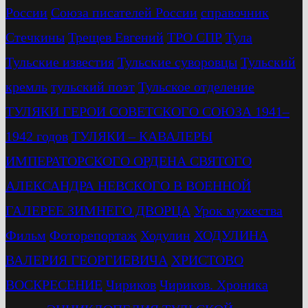
России
Союза писателей России
справочник
Стечкины
Трещев Евгений
ТРО СПР
Тула
Тульские известия
Тульские суворовцы
Тульский
кремль
тульский поэт
Тульское отделение
ТУЛЯКИ ГЕРОИ СОВЕТСКОГО СОЮЗА 1941–
1942 годов
ТУЛЯКИ – КАВАЛЕРЫ
ИМПЕРАТОРСКОГО ОРДЕНА СВЯТОГО
АЛЕКСАНДРА НЕВСКОГО В ВОЕННОЙ
ГАЛЕРЕЕ ЗИМНЕГО ДВОРЦА
Урок мужества
Фильм
Фоторепортаж
Ходулин
ХОДУЛИНА
ВАЛЕРИЯ ГЕОРГИЕВИЧА
ХРИСТОВО
ВОСКРЕСЕНИЕ
Чириков
Чириков. Хроника