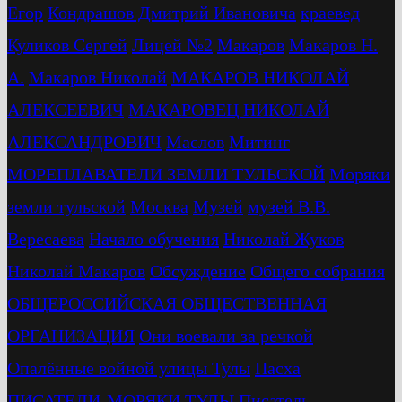
Егор
Кондрашов Дмитрий Ивановича
краевед
Куликов Сергей
Лицей №2
Макаров
Макаров Н.
А.
Макаров Николай
МАКАРОВ НИКОЛАЙ
АЛЕКСЕЕВИЧ
МАКАРОВЕЦ НИКОЛАЙ
АЛЕКСАНДРОВИЧ
Маслов
Митинг
МОРЕПЛАВАТЕЛИ ЗЕМЛИ ТУЛЬСКОЙ
Моряки
земли тульской
Москва
Музей
музей В.В.
Вересаева
Начало обучения
Николай Жуков
Николай Макаров
Обсуждение
Общего собрания
ОБЩЕРОССИЙСКАЯ ОБЩЕСТВЕННАЯ
ОРГАНИЗАЦИЯ
Они воевали за речкой
Опалённые войной улицы Тулы
Пасха
ПИСАТЕЛИ-МОРЯКИ ТУЛЫ
Писатель