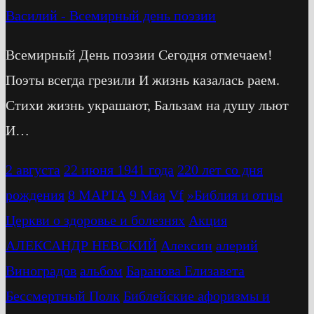
Василий
-
Всемирный день поэзии
Всемирный День поэзии Сегодня отмечаем!
Поэты всегда грезили И жизнь казалась раем.
Стихи жизнь украшают, Бальзам на душу льют
И…
2 августа
22 июня 1941 года
220 лет со дня
рождения
8 МАРТА
9 Мая
Vf
»Библия и отцы
Церкви о здоровье и болезнях
Акция
АЛЕКСАНДР НЕВСКИЙ
Алексин
алерий
Виноградов
альбом
Баранова Елизавета
Бессмертный Полк
Библейские афоризмы и