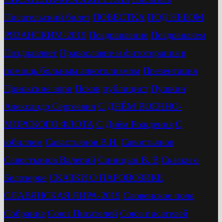
Писательский билет
ПОВЕСТКА
ПОД НЕБОМ
РЯЗАНСКИМ-2019
Поздравление
Поздравляем
Поздравляет
Православие и фитотерапия в
помощь больным алкоголизмом
Презентация
Приокские зори
Псков
публицист
Пушкин
Александр Сергеевич
С ДНЁМ ВОЕННО-
МОРСКОГО ФЛОТА
С Днём Рождения
С
юбиллем
Савастьянов В.Н.
Савостьянов
Савостьянов Валерий
Синицын В. В
Сказки о
Белозерке
СКАЗКИ О ПАРОВОЗИКЕ
СЛАВЯНСКАЯ ЛИРА-2019
Словенское поле
Собрание
Союз Писателей
Союз писателей