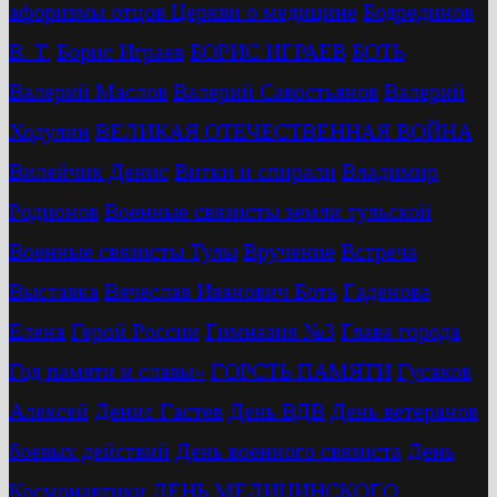
афоризмы отцов Церкви о медицине
Бодрединов
В. Т.
Бориc Играев
БОРИС ИГРАЕВ
БОТЬ
Валерий Маслов
Валерий Савостьянов
Валерий
Ходулин
ВЕЛИКАЯ ОТЕЧЕСТВЕННАЯ ВОЙНА
Вилейчик Денис
Витки и спирали
Владимир
Родионов
Военные связисты земли тульской
Военные связисты Тулы
Вручение
Встреча
Выставка
Вячеслав Иванович Боть
Гаденова
Елена
Герой России
Гимназия №3
Глава города
Год памяти и славы»
ГОРСТЬ ПАМЯТИ
Гусаков
Алексей
Денис Гастев
День ВДВ
День ветеранов
боевых действий
День военного связиста
День
Космонавтики
ДЕНЬ МЕДИЦИНСКОГО