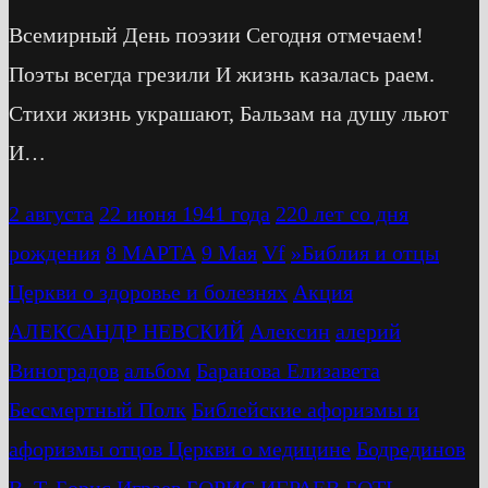
Всемирный День поэзии Сегодня отмечаем!
Поэты всегда грезили И жизнь казалась раем.
Стихи жизнь украшают, Бальзам на душу льют
И…
2 августа
22 июня 1941 года
220 лет со дня
рождения
8 МАРТА
9 Мая
Vf
»Библия и отцы
Церкви о здоровье и болезнях
Акция
АЛЕКСАНДР НЕВСКИЙ
Алексин
алерий
Виноградов
альбом
Баранова Елизавета
Бессмертный Полк
Библейские афоризмы и
афоризмы отцов Церкви о медицине
Бодрединов