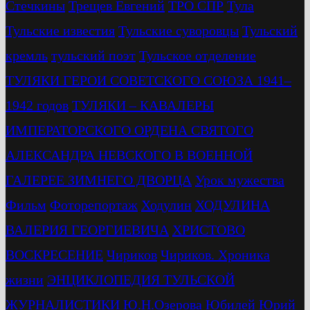
Стечкины
Трещев Евгений
ТРО СПР
Тула
Тульские известия
Тульские суворовцы
Тульский
кремль
тульский поэт
Тульское отделение
ТУЛЯКИ ГЕРОИ СОВЕТСКОГО СОЮЗА 1941–
1942 годов
ТУЛЯКИ – КАВАЛЕРЫ
ИМПЕРАТОРСКОГО ОРДЕНА СВЯТОГО
АЛЕКСАНДРА НЕВСКОГО В ВОЕННОЙ
ГАЛЕРЕЕ ЗИМНЕГО ДВОРЦА
Урок мужества
Фильм
Фоторепортаж
Ходулин
ХОДУЛИНА
ВАЛЕРИЯ ГЕОРГИЕВИЧА
ХРИСТОВО
ВОСКРЕСЕНИЕ
Чириков
Чириков. Хроника
жизни
ЭНЦИКЛОПЕДИЯ ТУЛЬСКОЙ
ЖУРНАЛИСТИКИ
Ю.Н.Озерова
Юбилей
Юрий