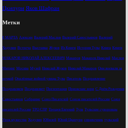
Цкипури
Яков Шафран
Метки
8 МАРТА
Алексин
Валерий Маслов
Валерий Савостьянов
Валерий
Ходулин
Встреча
Выставка
Жуков
Из Книги
История Тулы
Книга
Книги
МАКАРОВ НИКОЛАЙ АЛЕКСЕЕВИЧ
Макаров
Макаров Николай
Маслов
Митинг
Москва
Музей
Николай Жуков
Николай Макаров
Они воевали за
речкой
Опалённые войной улицы Тулы
Писатель
Поздравление
Поздравляем
Поздравляет
Презентация
Приокские зори
С Днём Рождения
Савостьянов
Собрание
Союз Писателей
Союза писателей России
Союз
писателей России
ТРО СПР
Трещев Евгений
Тула
Тульские суворовцы
Урок мужества
Ходулин
Юбилей
Юрий Цкипури
справочник
тульский