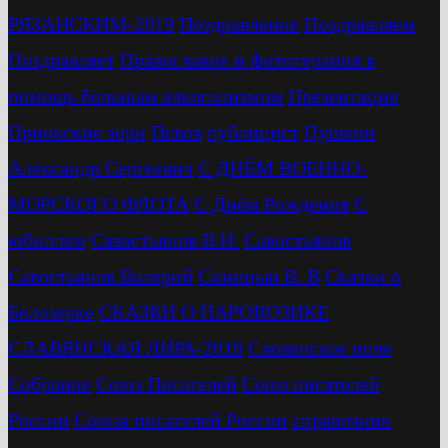
РЯЗАНСКИМ-2019
Поздравление
Поздравляем
Поздравляет
Православие и фитотерапия в
помощь больным алкоголизмом
Презентация
Приокские зори
Псков
публицист
Пушкин
Александр Сергеевич
С ДНЁМ ВОЕННО-
МОРСКОГО ФЛОТА
С Днём Рождения
С
юбиллем
Савастьянов В.Н.
Савостьянов
Савостьянов Валерий
Синицын В. В
Сказки о
Белозерке
СКАЗКИ О ПАРОВОЗИКЕ
СЛАВЯНСКАЯ ЛИРА-2019
Словенское поле
Собрание
Союз Писателей
Союз писателей
России
Союза писателей России
справочник