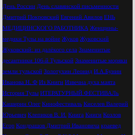
День России
День славянской письменности
Дмитрий Покровский
Евгений Авилов
ЕНЬ
МЕДИЦИНСКОГО РАБОТНИКА
Женщины-
медики Тулы на войне
Жуков
Жуковский
Жуковский: из далёкого села
Знаменитые
десантники 106-й Тульской
Знаменитые моряки
земли тульской
Золотухин Леонид
И.А.Бунин
Иванова Н. Ф
Из Книги
Извечна духа маята
История Тулы
ИТЕРАТУРНЫЙ ФЕСТИВАЛь
Каширин Олег
Кинофестиваль
Киселев Валерий
Юрьевич
Клепиков В. И.
Книга
Книги
Козлов
Егор
Кондрашов Дмитрий Ивановича
краевед