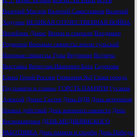
В. Т.
Бориc Играев
БОРИС ИГРАЕВ
БОТЬ
Валерий Маслов
Валерий Савостьянов
Валерий
Ходулин
ВЕЛИКАЯ ОТЕЧЕСТВЕННАЯ ВОЙНА
Вилейчик Денис
Витки и спирали
Владимир
Родионов
Военные связисты земли тульской
Военные связисты Тулы
Вручение
Встреча
Выставка
Вячеслав Иванович Боть
Гаденова
Елена
Герой России
Гимназия №3
Глава города
Год памяти и славы»
ГОРСТЬ ПАМЯТИ
Гусаков
Алексей
Денис Гастев
День ВДВ
День ветеранов
боевых действий
День военного связиста
День
Космонавтики
ДЕНЬ МЕДИЦИНСКОГО
РАБОТНИКА
День памяти и скорби
День Победы