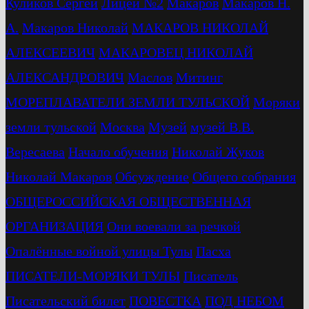
Куликов Сергей
Лицей №2
Макаров
Макаров Н.
А.
Макаров Николай
МАКАРОВ НИКОЛАЙ
АЛЕКСЕЕВИЧ
МАКАРОВЕЦ НИКОЛАЙ
АЛЕКСАНДРОВИЧ
Маслов
Митинг
МОРЕПЛАВАТЕЛИ ЗЕМЛИ ТУЛЬСКОЙ
Моряки
земли тульской
Москва
Музей
музей В.В.
Вересаева
Начало обучения
Николай Жуков
Николай Макаров
Обсуждение
Общего собрания
ОБЩЕРОССИЙСКАЯ ОБЩЕСТВЕННАЯ
ОРГАНИЗАЦИЯ
Они воевали за речкой
Опалённые войной улицы Тулы
Пасха
ПИСАТЕЛИ-МОРЯКИ ТУЛЫ
Писатель
Писательский билет
ПОВЕСТКА
ПОД НЕБОМ