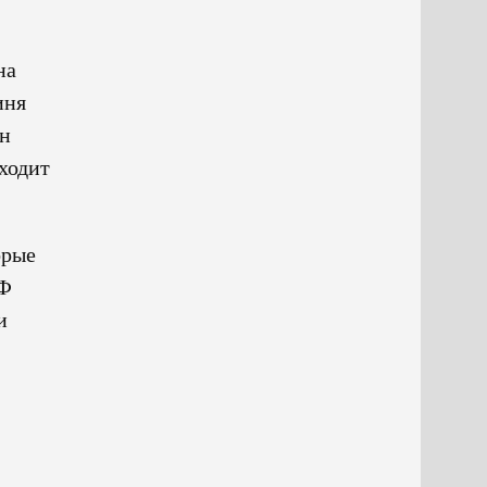
на
иня
ан
ходит
орые
РФ
и