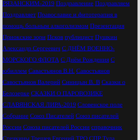
РЯЗАНСКИМ-2019
Поздравление
Поздравляем
Поздравляет
Православие и фитотерапия в
помощь больным алкоголизмом
Презентация
Приокские зори
Псков
публицист
Пушкин
Александр Сергеевич
С ДНЁМ ВОЕННО-
МОРСКОГО ФЛОТА
С Днём Рождения
С
юбиллем
Савастьянов В.Н.
Савостьянов
Савостьянов Валерий
Синицын В. В
Сказки о
Белозерке
СКАЗКИ О ПАРОВОЗИКЕ
СЛАВЯНСКАЯ ЛИРА-2019
Словенское поле
Собрание
Союз Писателей
Союз писателей
России
Союза писателей России
справочник
Стечкины
Трещев Евгений
ТРО СПР
Тула