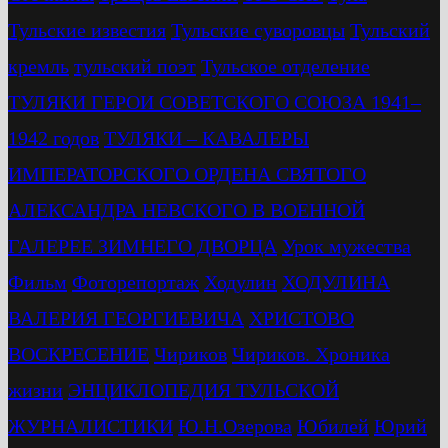
Тульские известия
Тульские суворовцы
Тульский
кремль
тульский поэт
Тульское отделение
ТУЛЯКИ ГЕРОИ СОВЕТСКОГО СОЮЗА 1941–
1942 годов
ТУЛЯКИ – КАВАЛЕРЫ
ИМПЕРАТОРСКОГО ОРДЕНА СВЯТОГО
АЛЕКСАНДРА НЕВСКОГО В ВОЕННОЙ
ГАЛЕРЕЕ ЗИМНЕГО ДВОРЦА
Урок мужества
Фильм
Фоторепортаж
Ходулин
ХОДУЛИНА
ВАЛЕРИЯ ГЕОРГИЕВИЧА
ХРИСТОВО
ВОСКРЕСЕНИЕ
Чириков
Чириков. Хроника
жизни
ЭНЦИКЛОПЕДИЯ ТУЛЬСКОЙ
ЖУРНАЛИСТИКИ
Ю.Н.Озерова
Юбилей
Юрий