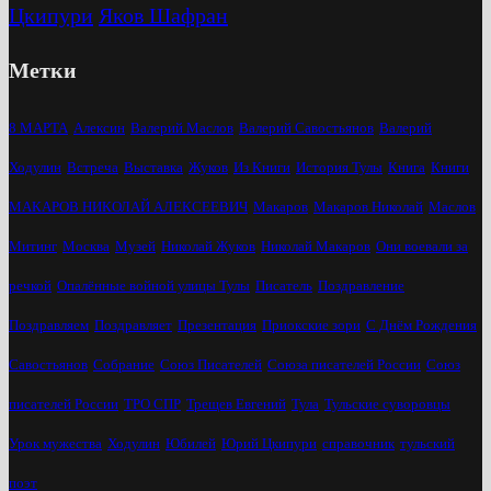
Цкипури
Яков Шафран
Метки
8 МАРТА
Алексин
Валерий Маслов
Валерий Савостьянов
Валерий
Ходулин
Встреча
Выставка
Жуков
Из Книги
История Тулы
Книга
Книги
МАКАРОВ НИКОЛАЙ АЛЕКСЕЕВИЧ
Макаров
Макаров Николай
Маслов
Митинг
Москва
Музей
Николай Жуков
Николай Макаров
Они воевали за
речкой
Опалённые войной улицы Тулы
Писатель
Поздравление
Поздравляем
Поздравляет
Презентация
Приокские зори
С Днём Рождения
Савостьянов
Собрание
Союз Писателей
Союза писателей России
Союз
писателей России
ТРО СПР
Трещев Евгений
Тула
Тульские суворовцы
Урок мужества
Ходулин
Юбилей
Юрий Цкипури
справочник
тульский
поэт