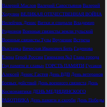
Валерий Маслов
Валерий Савостьянов
Валерий
Ходулин
ВЕЛИКАЯ ОТЕЧЕСТВЕННАЯ ВОЙНА
Вилейчик Денис
Витки и спирали
Владимир
Родионов
Военные связисты земли тульской
Военные связисты Тулы
Вручение
Встреча
Выставка
Вячеслав Иванович Боть
Гаденова
Елена
Герой России
Гимназия №3
Глава города
Год памяти и славы»
ГОРСТЬ ПАМЯТИ
Гусаков
Алексей
Денис Гастев
День ВДВ
День ветеранов
боевых действий
День военного связиста
День
Космонавтики
ДЕНЬ МЕДИЦИНСКОГО
РАБОТНИКА
День памяти и скорби
День Победы