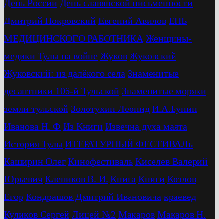
День России
День славянской письменности
Дмитрий Покровский
Евгений Авилов
ЕНЬ
МЕДИЦИНСКОГО РАБОТНИКА
Женщины-
медики Тулы на войне
Жуков
Жуковский
Жуковский: из далёкого села
Знаменитые
десантники 106-й Тульской
Знаменитые моряки
земли тульской
Золотухин Леонид
И.А.Бунин
Иванова Н. Ф
Из Книги
Извечна духа маята
История Тулы
ИТЕРАТУРНЫЙ ФЕСТИВАЛь
Каширин Олег
Кинофестиваль
Киселев Валерий
Юрьевич
Клепиков В. И.
Книга
Книги
Козлов
Егор
Кондрашов Дмитрий Ивановича
краевед
Куликов Сергей
Лицей №2
Макаров
Макаров Н.