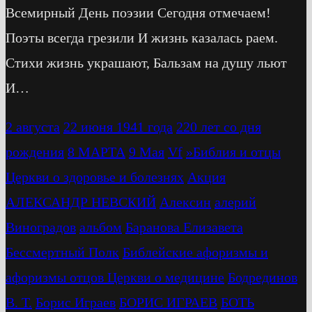
Всемирный День поэзии Сегодня отмечаем!
Поэты всегда грезили И жизнь казалась раем.
Стихи жизнь украшают, Бальзам на душу льют
И…
2 августа
22 июня 1941 года
220 лет со дня
рождения
8 МАРТА
9 Мая
Vf
»Библия и отцы
Церкви о здоровье и болезнях
Акция
АЛЕКСАНДР НЕВСКИЙ
Алексин
алерий
Виноградов
альбом
Баранова Елизавета
Бессмертный Полк
Библейские афоризмы и
афоризмы отцов Церкви о медицине
Бодрединов
В. Т.
Бориc Играев
БОРИС ИГРАЕВ
БОТЬ