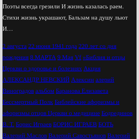
Поэты всегда грезили И жизнь казалась раем.
Стихи жизнь украшают, Бальзам на душу льют
И…
2 августа
22 июня 1941 года
220 лет со дня
рождения
8 МАРТА
9 Мая
Vf
»Библия и отцы
Церкви о здоровье и болезнях
Акция
АЛЕКСАНДР НЕВСКИЙ
Алексин
алерий
Виноградов
альбом
Баранова Елизавета
Бессмертный Полк
Библейские афоризмы и
афоризмы отцов Церкви о медицине
Бодрединов
В. Т.
Бориc Играев
БОРИС ИГРАЕВ
БОТЬ
Валерий Маслов
Валерий Савостьянов
Валерий