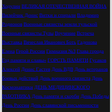
Ходулин
ВЕЛИКАЯ ОТЕЧЕСТВЕННАЯ ВОЙНА
Вилейчик Денис
Витки и спирали
Владимир
Родионов
Военные связисты земли тульской
Военные связисты Тулы
Вручение
Встреча
Выставка
Вячеслав Иванович Боть
Гаденова
Елена
Герой России
Гимназия №3
Глава города
Год памяти и славы»
ГОРСТЬ ПАМЯТИ
Гусаков
Алексей
Денис Гастев
День ВДВ
День ветеранов
боевых действий
День военного связиста
День
Космонавтики
ДЕНЬ МЕДИЦИНСКОГО
РАБОТНИКА
День памяти и скорби
День Победы
День России
День славянской письменности