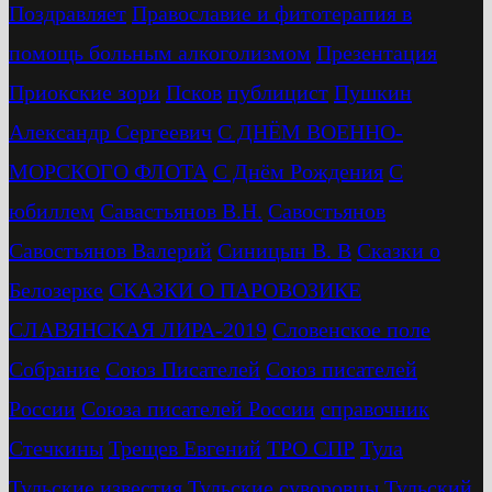
Поздравляет
Православие и фитотерапия в
помощь больным алкоголизмом
Презентация
Приокские зори
Псков
публицист
Пушкин
Александр Сергеевич
С ДНЁМ ВОЕННО-
МОРСКОГО ФЛОТА
С Днём Рождения
С
юбиллем
Савастьянов В.Н.
Савостьянов
Савостьянов Валерий
Синицын В. В
Сказки о
Белозерке
СКАЗКИ О ПАРОВОЗИКЕ
СЛАВЯНСКАЯ ЛИРА-2019
Словенское поле
Собрание
Союз Писателей
Союз писателей
России
Союза писателей России
справочник
Стечкины
Трещев Евгений
ТРО СПР
Тула
Тульские известия
Тульские суворовцы
Тульский