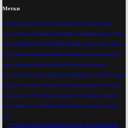
Метки
8 МАРТА
Алексин
Валерий Маслов
Валерий Савостьянов
Валерий
Ходулин
Встреча
Выставка
Жуков
Из Книги
История Тулы
Книга
Книги
МАКАРОВ НИКОЛАЙ АЛЕКСЕЕВИЧ
Макаров
Макаров Николай
Маслов
Митинг
Москва
Музей
Николай Жуков
Николай Макаров
Они воевали за
речкой
Опалённые войной улицы Тулы
Писатель
Поздравление
Поздравляем
Поздравляет
Презентация
Приокские зори
С Днём Рождения
Савостьянов
Собрание
Союз Писателей
Союза писателей России
Союз
писателей России
ТРО СПР
Трещев Евгений
Тула
Тульские суворовцы
Урок мужества
Ходулин
Юбилей
Юрий Цкипури
справочник
тульский
поэт
©
ТУЛЬСКОЕ РЕГИОНАЛЬНОЕ ОТДЕЛЕНИЕ