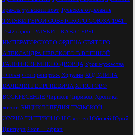
кремль
тульский поэт
Тульское отделение
ТУЛЯКИ ГЕРОИ СОВЕТСКОГО СОЮЗА 1941–
1942 годов
ТУЛЯКИ – КАВАЛЕРЫ
ИМПЕРАТОРСКОГО ОРДЕНА СВЯТОГО
АЛЕКСАНДРА НЕВСКОГО В ВОЕННОЙ
ГАЛЕРЕЕ ЗИМНЕГО ДВОРЦА
Урок мужества
Фильм
Фоторепортаж
Ходулин
ХОДУЛИНА
ВАЛЕРИЯ ГЕОРГИЕВИЧА
ХРИСТОВО
ВОСКРЕСЕНИЕ
Чириков
Чириков. Хроника
жизни
ЭНЦИКЛОПЕДИЯ ТУЛЬСКОЙ
ЖУРНАЛИСТИКИ
Ю.Н.Озерова
Юбилей
Юрий
Цкипури
Яков Шафран