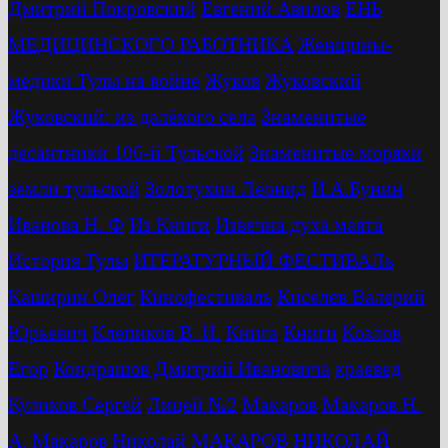
Дмитрий Покровский
Евгений Авилов
ЕНЬ
МЕДИЦИНСКОГО РАБОТНИКА
Женщины-
медики Тулы на войне
Жуков
Жуковский
Жуковский: из далёкого села
Знаменитые
десантники 106-й Тульской
Знаменитые моряки
земли тульской
Золотухин Леонид
И.А.Бунин
Иванова Н. Ф
Из Книги
Извечна духа маята
История Тулы
ИТЕРАТУРНЫЙ ФЕСТИВАЛь
Каширин Олег
Кинофестиваль
Киселев Валерий
Юрьевич
Клепиков В. И.
Книга
Книги
Козлов
Егор
Кондрашов Дмитрий Ивановича
краевед
Куликов Сергей
Лицей №2
Макаров
Макаров Н.
А.
Макаров Николай
МАКАРОВ НИКОЛАЙ