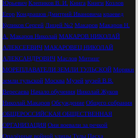
Юрьевич
Клепиков В. И.
Книга
Книги
Козлов
Егор
Кондрашов Дмитрий Ивановича
краевед
Куликов Сергей
Лицей №2
Макаров
Макаров Н.
А.
Макаров Николай
МАКАРОВ НИКОЛАЙ
АЛЕКСЕЕВИЧ
МАКАРОВЕЦ НИКОЛАЙ
АЛЕКСАНДРОВИЧ
Маслов
Митинг
МОРЕПЛАВАТЕЛИ ЗЕМЛИ ТУЛЬСКОЙ
Моряки
земли тульской
Москва
Музей
музей В.В.
Вересаева
Начало обучения
Николай Жуков
Николай Макаров
Обсуждение
Общего собрания
ОБЩЕРОССИЙСКАЯ ОБЩЕСТВЕННАЯ
ОРГАНИЗАЦИЯ
Они воевали за речкой
Опалённые войной улицы Тулы
Пасха