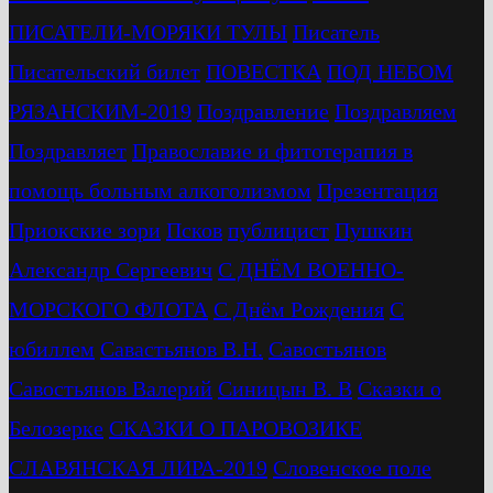
ПИСАТЕЛИ-МОРЯКИ ТУЛЫ
Писатель
Писательский билет
ПОВЕСТКА
ПОД НЕБОМ
РЯЗАНСКИМ-2019
Поздравление
Поздравляем
Поздравляет
Православие и фитотерапия в
помощь больным алкоголизмом
Презентация
Приокские зори
Псков
публицист
Пушкин
Александр Сергеевич
С ДНЁМ ВОЕННО-
МОРСКОГО ФЛОТА
С Днём Рождения
С
юбиллем
Савастьянов В.Н.
Савостьянов
Савостьянов Валерий
Синицын В. В
Сказки о
Белозерке
СКАЗКИ О ПАРОВОЗИКЕ
СЛАВЯНСКАЯ ЛИРА-2019
Словенское поле