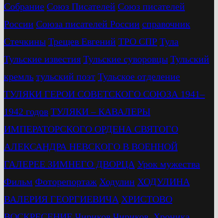
Собрание
Союз Писателей
Союз писателей
России
Союза писателей России
справочник
Стечкины
Трещев Евгений
ТРО СПР
Тула
Тульские известия
Тульские суворовцы
Тульский
кремль
тульский поэт
Тульское отделение
ТУЛЯКИ ГЕРОИ СОВЕТСКОГО СОЮЗА 1941–
1942 годов
ТУЛЯКИ – КАВАЛЕРЫ
ИМПЕРАТОРСКОГО ОРДЕНА СВЯТОГО
АЛЕКСАНДРА НЕВСКОГО В ВОЕННОЙ
ГАЛЕРЕЕ ЗИМНЕГО ДВОРЦА
Урок мужества
Фильм
Фоторепортаж
Ходулин
ХОДУЛИНА
ВАЛЕРИЯ ГЕОРГИЕВИЧА
ХРИСТОВО
ВОСКРЕСЕНИЕ
Чириков
Чириков. Хроника