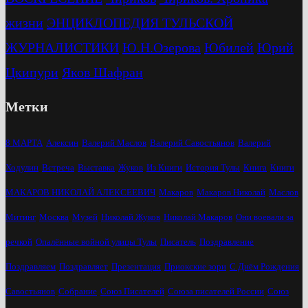
жизни
ЭНЦИКЛОПЕДИЯ ТУЛЬСКОЙ
ЖУРНАЛИСТИКИ
Ю.Н.Озерова
Юбилей
Юрий
Цкипури
Яков Шафран
Метки
8 МАРТА
Алексин
Валерий Маслов
Валерий Савостьянов
Валерий
Ходулин
Встреча
Выставка
Жуков
Из Книги
История Тулы
Книга
Книги
МАКАРОВ НИКОЛАЙ АЛЕКСЕЕВИЧ
Макаров
Макаров Николай
Маслов
Митинг
Москва
Музей
Николай Жуков
Николай Макаров
Они воевали за
речкой
Опалённые войной улицы Тулы
Писатель
Поздравление
Поздравляем
Поздравляет
Презентация
Приокские зори
С Днём Рождения
Савостьянов
Собрание
Союз Писателей
Союза писателей России
Союз