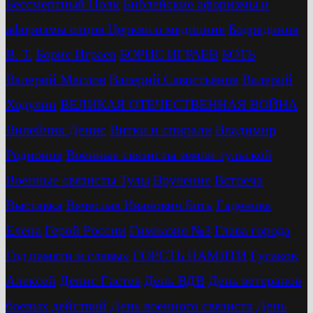
Бессмертный Полк
Библейские афоризмы и
афоризмы отцов Церкви о медицине
Бодрединов
В. Т.
Бориc Играев
БОРИС ИГРАЕВ
БОТЬ
Валерий Маслов
Валерий Савостьянов
Валерий
Ходулин
ВЕЛИКАЯ ОТЕЧЕСТВЕННАЯ ВОЙНА
Вилейчик Денис
Витки и спирали
Владимир
Родионов
Военные связисты земли тульской
Военные связисты Тулы
Вручение
Встреча
Выставка
Вячеслав Иванович Боть
Гаденова
Елена
Герой России
Гимназия №3
Глава города
Год памяти и славы»
ГОРСТЬ ПАМЯТИ
Гусаков
Алексей
Денис Гастев
День ВДВ
День ветеранов
боевых действий
День военного связиста
День