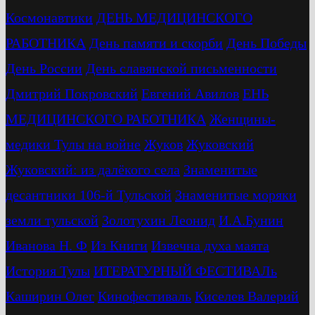
Космонавтики
ДЕНЬ МЕДИЦИНСКОГО
РАБОТНИКА
День памяти и скорби
День Победы
День России
День славянской письменности
Дмитрий Покровский
Евгений Авилов
ЕНЬ
МЕДИЦИНСКОГО РАБОТНИКА
Женщины-
медики Тулы на войне
Жуков
Жуковский
Жуковский: из далёкого села
Знаменитые
десантники 106-й Тульской
Знаменитые моряки
земли тульской
Золотухин Леонид
И.А.Бунин
Иванова Н. Ф
Из Книги
Извечна духа маята
История Тулы
ИТЕРАТУРНЫЙ ФЕСТИВАЛь
Каширин Олег
Кинофестиваль
Киселев Валерий