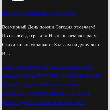
Василий
-
Всемирный день поэзии
Всемирный День поэзии Сегодня отмечаем!
Поэты всегда грезили И жизнь казалась раем.
Стихи жизнь украшают, Бальзам на душу льют
И…
2 августа
22 июня 1941 года
220 лет со дня
рождения
8 МАРТА
9 Мая
Vf
»Библия и отцы
Церкви о здоровье и болезнях
Акция
АЛЕКСАНДР НЕВСКИЙ
Алексин
алерий
Виноградов
альбом
Баранова Елизавета