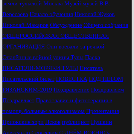
земли тульской
Москва
Музей
музей В.В.
Вересаева
Начало обучения
Николай Жуков
Николай Макаров
Обсуждение
Общего собрания
ОБЩЕРОССИЙСКАЯ ОБЩЕСТВЕННАЯ
ОРГАНИЗАЦИЯ
Они воевали за речкой
Опалённые войной улицы Тулы
Пасха
ПИСАТЕЛИ-МОРЯКИ ТУЛЫ
Писатель
Писательский билет
ПОВЕСТКА
ПОД НЕБОМ
РЯЗАНСКИМ-2019
Поздравление
Поздравляем
Поздравляет
Православие и фитотерапия в
помощь больным алкоголизмом
Презентация
Приокские зори
Псков
публицист
Пушкин
Александр Сергеевич
С ДНЁМ ВОЕННО-