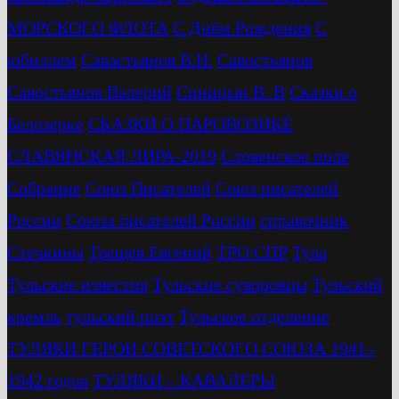
МОРСКОГО ФЛОТА
С Днём Рождения
С
юбиллем
Савастьянов В.Н.
Савостьянов
Савостьянов Валерий
Синицын В. В
Сказки о
Белозерке
СКАЗКИ О ПАРОВОЗИКЕ
СЛАВЯНСКАЯ ЛИРА-2019
Словенское поле
Собрание
Союз Писателей
Союз писателей
России
Союза писателей России
справочник
Стечкины
Трещев Евгений
ТРО СПР
Тула
Тульские известия
Тульские суворовцы
Тульский
кремль
тульский поэт
Тульское отделение
ТУЛЯКИ ГЕРОИ СОВЕТСКОГО СОЮЗА 1941–
1942 годов
ТУЛЯКИ – КАВАЛЕРЫ