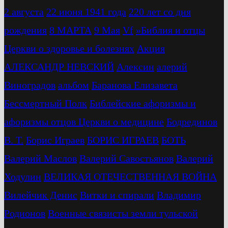
2 августа
22 июня 1941 года
220 лет со дня
рождения
8 МАРТА
9 Мая
Vf
»Библия и отцы
Церкви о здоровье и болезнях
Акция
АЛЕКСАНДР НЕВСКИЙ
Алексин
алерий
Виноградов
альбом
Баранова Елизавета
Бессмертный Полк
Библейские афоризмы и
афоризмы отцов Церкви о медицине
Бодрединов
В. Т.
Бориc Играев
БОРИС ИГРАЕВ
БОТЬ
Валерий Маслов
Валерий Савостьянов
Валерий
Ходулин
ВЕЛИКАЯ ОТЕЧЕСТВЕННАЯ ВОЙНА
Вилейчик Денис
Витки и спирали
Владимир
Родионов
Военные связисты земли тульской