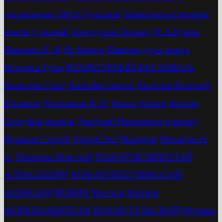
десантники 106-й Тульской
Знаменитые моряки
земли тульской
Золотухин Леонид
И.А.Бунин
Иванова Н. Ф
Из Книги
Извечна духа маята
История Тулы
ИТЕРАТУРНЫЙ ФЕСТИВАЛь
Каширин Олег
Кинофестиваль
Киселев Валерий
Юрьевич
Клепиков В. И.
Книга
Книги
Козлов
Егор
Кондрашов Дмитрий Ивановича
краевед
Куликов Сергей
Лицей №2
Макаров
Макаров Н.
А.
Макаров Николай
МАКАРОВ НИКОЛАЙ
АЛЕКСЕЕВИЧ
МАКАРОВЕЦ НИКОЛАЙ
АЛЕКСАНДРОВИЧ
Маслов
Митинг
МОРЕПЛАВАТЕЛИ ЗЕМЛИ ТУЛЬСКОЙ
Моряки