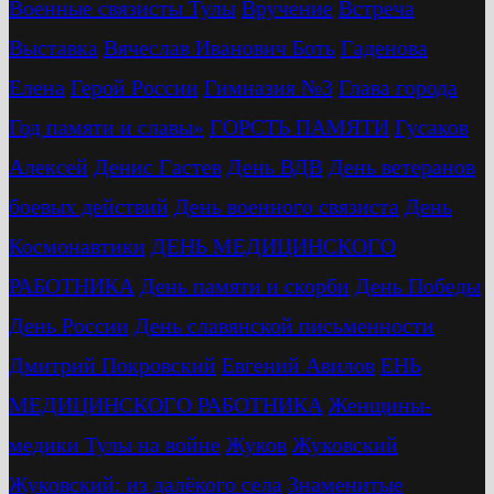
Военные связисты Тулы
Вручение
Встреча
Выставка
Вячеслав Иванович Боть
Гаденова
Елена
Герой России
Гимназия №3
Глава города
Год памяти и славы»
ГОРСТЬ ПАМЯТИ
Гусаков
Алексей
Денис Гастев
День ВДВ
День ветеранов
боевых действий
День военного связиста
День
Космонавтики
ДЕНЬ МЕДИЦИНСКОГО
РАБОТНИКА
День памяти и скорби
День Победы
День России
День славянской письменности
Дмитрий Покровский
Евгений Авилов
ЕНЬ
МЕДИЦИНСКОГО РАБОТНИКА
Женщины-
медики Тулы на войне
Жуков
Жуковский
Жуковский: из далёкого села
Знаменитые