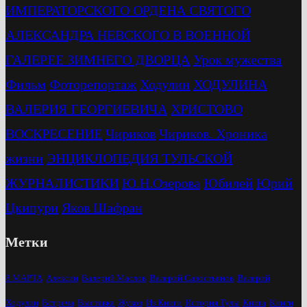
ИМПЕРАТОРСКОГО ОРДЕНА СВЯТОГО
АЛЕКСАНДРА НЕВСКОГО В ВОЕННОЙ
ГАЛЕРЕЕ ЗИМНЕГО ДВОРЦА
Урок мужества
Фильм
Фоторепортаж
Ходулин
ХОДУЛИНА
ВАЛЕРИЯ ГЕОРГИЕВИЧА
ХРИСТОВО
ВОСКРЕСЕНИЕ
Чириков
Чириков. Хроника
жизни
ЭНЦИКЛОПЕДИЯ ТУЛЬСКОЙ
ЖУРНАЛИСТИКИ
Ю.Н.Озерова
Юбилей
Юрий
Цкипури
Яков Шафран
Метки
8 МАРТА
Алексин
Валерий Маслов
Валерий Савостьянов
Валерий
Ходулин
Встреча
Выставка
Жуков
Из Книги
История Тулы
Книга
Книги