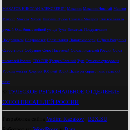
МАКАРОВ НИКОЛАЙ АЛЕКСЕЕВИЧ
Макаров
Макаров Николай
Маслов
Митинг
Москва
Музей
Николай Жуков
Николай Макаров
Они воевали за
речкой
Опалённые войной улицы Тулы
Писатель
Поздравление
Поздравляем
Поздравляет
Презентация
Приокские зори
С Днём Рождения
Савостьянов
Собрание
Союз Писателей
Союза писателей России
Союз
писателей России
ТРО СПР
Трещев Евгений
Тула
Тульские суворовцы
Урок мужества
Ходулин
Юбилей
Юрий Цкипури
справочник
тульский
поэт
©
ТУЛЬСКОЕ РЕГИОНАЛЬНОЕ ОТДЕЛЕНИЕ
СОЮЗ ПИСАТЕЛЕЙ РОССИИ
Разработка сайта
Vadim Kazakov
|
B2X.SU
Работает на
WordPress
и
Bam
.