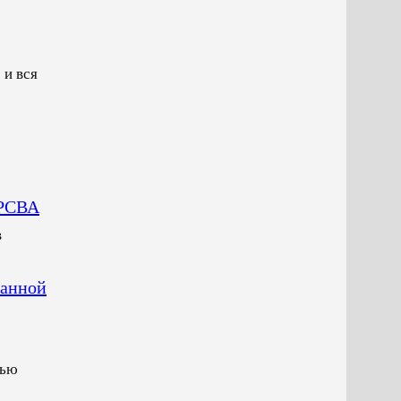
 и вся
 РСВА
в
ванной
вью