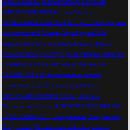
АЛЕКСЕЕВИЧ
МАКАРОВЕЦ НИКОЛАЙ
АЛЕКСАНДРОВИЧ
Маслов
Митинг
МОРЕПЛАВАТЕЛИ ЗЕМЛИ ТУЛЬСКОЙ
Моряки
земли тульской
Москва
Музей
музей В.В.
Вересаева
Начало обучения
Николай Жуков
Николай Макаров
Обсуждение
Общего собрания
ОБЩЕРОССИЙСКАЯ ОБЩЕСТВЕННАЯ
ОРГАНИЗАЦИЯ
Они воевали за речкой
Опалённые войной улицы Тулы
Пасха
ПИСАТЕЛИ-МОРЯКИ ТУЛЫ
Писатель
Писательский билет
ПОВЕСТКА
ПОД НЕБОМ
РЯЗАНСКИМ-2019
Поздравление
Поздравляем
Поздравляет
Православие и фитотерапия в