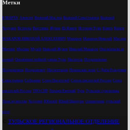
Метки
8 МАРТА
Алексин
Валерий Маслов
Валерий Савостьянов
Валерий
Ходулин
Встреча
Выставка
Жуков
Из Книги
История Тулы
Книга
Книги
МАКАРОВ НИКОЛАЙ АЛЕКСЕЕВИЧ
Макаров
Макаров Николай
Маслов
Митинг
Москва
Музей
Николай Жуков
Николай Макаров
Они воевали за
речкой
Опалённые войной улицы Тулы
Писатель
Поздравление
Поздравляем
Поздравляет
Презентация
Приокские зори
С Днём Рождения
Савостьянов
Собрание
Союз Писателей
Союза писателей России
Союз
писателей России
ТРО СПР
Трещев Евгений
Тула
Тульские суворовцы
Урок мужества
Ходулин
Юбилей
Юрий Цкипури
справочник
тульский
поэт
©
ТУЛЬСКОЕ РЕГИОНАЛЬНОЕ ОТДЕЛЕНИЕ