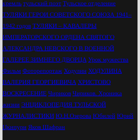
кремль
тульский поэт
Тульское отделение
ТУЛЯКИ ГЕРОИ СОВЕТСКОГО СОЮЗА 1941–
1942 годов
ТУЛЯКИ – КАВАЛЕРЫ
ИМПЕРАТОРСКОГО ОРДЕНА СВЯТОГО
АЛЕКСАНДРА НЕВСКОГО В ВОЕННОЙ
ГАЛЕРЕЕ ЗИМНЕГО ДВОРЦА
Урок мужества
Фильм
Фоторепортаж
Ходулин
ХОДУЛИНА
ВАЛЕРИЯ ГЕОРГИЕВИЧА
ХРИСТОВО
ВОСКРЕСЕНИЕ
Чириков
Чириков. Хроника
жизни
ЭНЦИКЛОПЕДИЯ ТУЛЬСКОЙ
ЖУРНАЛИСТИКИ
Ю.Н.Озерова
Юбилей
Юрий
Цкипури
Яков Шафран