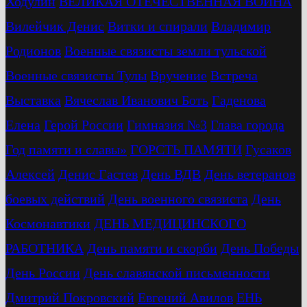
Ходулин
ВЕЛИКАЯ ОТЕЧЕСТВЕННАЯ ВОЙНА
Вилейчик Денис
Витки и спирали
Владимир
Родионов
Военные связисты земли тульской
Военные связисты Тулы
Вручение
Встреча
Выставка
Вячеслав Иванович Боть
Гаденова
Елена
Герой России
Гимназия №3
Глава города
Год памяти и славы»
ГОРСТЬ ПАМЯТИ
Гусаков
Алексей
Денис Гастев
День ВДВ
День ветеранов
боевых действий
День военного связиста
День
Космонавтики
ДЕНЬ МЕДИЦИНСКОГО
РАБОТНИКА
День памяти и скорби
День Победы
День России
День славянской письменности
Дмитрий Покровский
Евгений Авилов
ЕНЬ