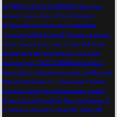
МЕДИЦИНСКОГО РАБОТНИКА
Женщины-
медики Тулы на войне
Жуков
Жуковский
Жуковский: из далёкого села
Знаменитые
десантники 106-й Тульской
Знаменитые моряки
земли тульской
Золотухин Леонид
И.А.Бунин
Иванова Н. Ф
Из Книги
Извечна духа маята
История Тулы
ИТЕРАТУРНЫЙ ФЕСТИВАЛь
Каширин Олег
Кинофестиваль
Киселев Валерий
Юрьевич
Клепиков В. И.
Книга
Книги
Козлов
Егор
Кондрашов Дмитрий Ивановича
краевед
Куликов Сергей
Лицей №2
Макаров
Макаров Н.
А.
Макаров Николай
МАКАРОВ НИКОЛАЙ