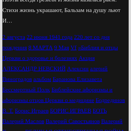
Стихи жизнь украшают, Бальзам на душу льют
И…
2 августа
22 июня 1941 года
220 лет со дня
рождения
8 МАРТА
9 Мая
Vf
»Библия и отцы
Церкви о здоровье и болезнях
Акция
АЛЕКСАНДР НЕВСКИЙ
Алексин
алерий
Виноградов
альбом
Баранова Елизавета
Бессмертный Полк
Библейские афоризмы и
афоризмы отцов Церкви о медицине
Бодрединов
В. Т.
Бориc Играев
БОРИС ИГРАЕВ
БОТЬ
Валерий Маслов
Валерий Савостьянов
Валерий