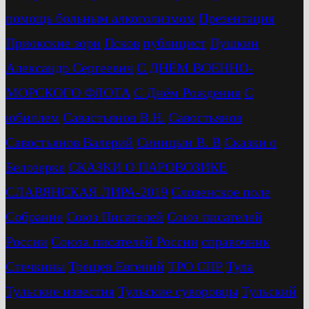
помощь больным алкоголизмом
Презентация
Приокские зори
Псков
публицист
Пушкин
Александр Сергеевич
С ДНЁМ ВОЕННО-
МОРСКОГО ФЛОТА
С Днём Рождения
С
юбиллем
Савастьянов В.Н.
Савостьянов
Савостьянов Валерий
Синицын В. В
Сказки о
Белозерке
СКАЗКИ О ПАРОВОЗИКЕ
СЛАВЯНСКАЯ ЛИРА-2019
Словенское поле
Собрание
Союз Писателей
Союз писателей
России
Союза писателей России
справочник
Стечкины
Трещев Евгений
ТРО СПР
Тула
Тульские известия
Тульские суворовцы
Тульский