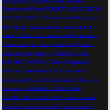
ПИСАТЕЛИ-МОРЯКИ ТУЛЫ
Писатель
Писательский билет
ПОВЕСТКА
ПОД НЕБОМ
РЯЗАНСКИМ-2019
Поздравление
Поздравляем
Поздравляет
Православие и фитотерапия в
помощь больным алкоголизмом
Презентация
Приокские зори
Псков
публицист
Пушкин
Александр Сергеевич
С ДНЁМ ВОЕННО-
МОРСКОГО ФЛОТА
С Днём Рождения
С
юбиллем
Савастьянов В.Н.
Савостьянов
Савостьянов Валерий
Синицын В. В
Сказки о
Белозерке
СКАЗКИ О ПАРОВОЗИКЕ
СЛАВЯНСКАЯ ЛИРА-2019
Словенское поле
Собрание
Союз Писателей
Союз писателей