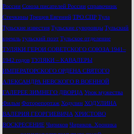
России
Союза писателей России
справочник
Стечкины
Трещев Евгений
ТРО СПР
Тула
Тульские известия
Тульские суворовцы
Тульский
кремль
тульский поэт
Тульское отделение
ТУЛЯКИ ГЕРОИ СОВЕТСКОГО СОЮЗА 1941–
1942 годов
ТУЛЯКИ – КАВАЛЕРЫ
ИМПЕРАТОРСКОГО ОРДЕНА СВЯТОГО
АЛЕКСАНДРА НЕВСКОГО В ВОЕННОЙ
ГАЛЕРЕЕ ЗИМНЕГО ДВОРЦА
Урок мужества
Фильм
Фоторепортаж
Ходулин
ХОДУЛИНА
ВАЛЕРИЯ ГЕОРГИЕВИЧА
ХРИСТОВО
ВОСКРЕСЕНИЕ
Чириков
Чириков. Хроника