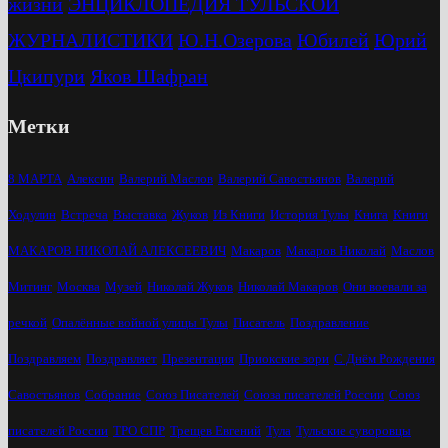
жизни
ЭНЦИКЛОПЕДИЯ ТУЛЬСКОЙ
ЖУРНАЛИСТИКИ
Ю.Н.Озерова
Юбилей
Юрий
Цкипури
Яков Шафран
Метки
8 МАРТА
Алексин
Валерий Маслов
Валерий Савостьянов
Валерий
Ходулин
Встреча
Выставка
Жуков
Из Книги
История Тулы
Книга
Книги
МАКАРОВ НИКОЛАЙ АЛЕКСЕЕВИЧ
Макаров
Макаров Николай
Маслов
Митинг
Москва
Музей
Николай Жуков
Николай Макаров
Они воевали за
речкой
Опалённые войной улицы Тулы
Писатель
Поздравление
Поздравляем
Поздравляет
Презентация
Приокские зори
С Днём Рождения
Савостьянов
Собрание
Союз Писателей
Союза писателей России
Союз
писателей России
ТРО СПР
Трещев Евгений
Тула
Тульские суворовцы