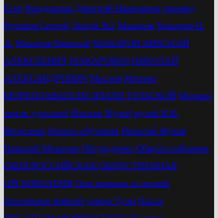
Егор
Кондрашов Дмитрий Ивановича
краевед
Куликов Сергей
Лицей №2
Макаров
Макаров Н.
А.
Макаров Николай
МАКАРОВ НИКОЛАЙ
АЛЕКСЕЕВИЧ
МАКАРОВЕЦ НИКОЛАЙ
АЛЕКСАНДРОВИЧ
Маслов
Митинг
МОРЕПЛАВАТЕЛИ ЗЕМЛИ ТУЛЬСКОЙ
Моряки
земли тульской
Москва
Музей
музей В.В.
Вересаева
Начало обучения
Николай Жуков
Николай Макаров
Обсуждение
Общего собрания
ОБЩЕРОССИЙСКАЯ ОБЩЕСТВЕННАЯ
ОРГАНИЗАЦИЯ
Они воевали за речкой
Опалённые войной улицы Тулы
Пасха