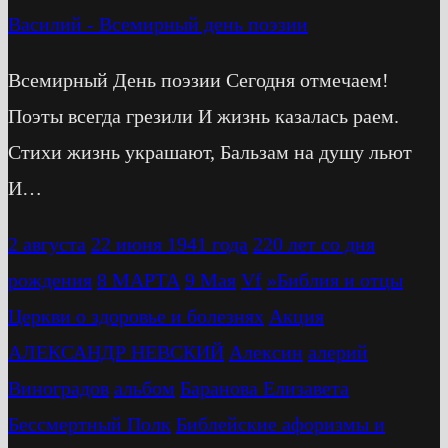
Василий
-
Всемирный день поэзии
Всемирный День поэзии Сегодня отмечаем!
Поэты всегда грезили И жизнь казалась раем.
Стихи жизнь украшают, Бальзам на душу льют
И…
2 августа
22 июня 1941 года
220 лет со дня
рождения
8 МАРТА
9 Мая
Vf
»Библия и отцы
Церкви о здоровье и болезнях
Акция
АЛЕКСАНДР НЕВСКИЙ
Алексин
алерий
Виноградов
альбом
Баранова Елизавета
Бессмертный Полк
Библейские афоризмы и