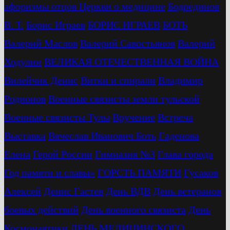
афоризмы отцов Церкви о медицине
Бодрединов
В. Т.
Бориc Играев
БОРИС ИГРАЕВ
БОТЬ
Валерий Маслов
Валерий Савостьянов
Валерий
Ходулин
ВЕЛИКАЯ ОТЕЧЕСТВЕННАЯ ВОЙНА
Вилейчик Денис
Витки и спирали
Владимир
Родионов
Военные связисты земли тульской
Военные связисты Тулы
Вручение
Встреча
Выставка
Вячеслав Иванович Боть
Гаденова
Елена
Герой России
Гимназия №3
Глава города
Год памяти и славы»
ГОРСТЬ ПАМЯТИ
Гусаков
Алексей
Денис Гастев
День ВДВ
День ветеранов
боевых действий
День военного связиста
День
Космонавтики
ДЕНЬ МЕДИЦИНСКОГО