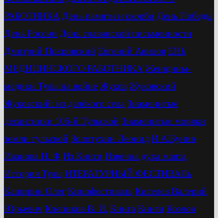
РАБОТНИКА
День памяти и скорби
День Победы
День России
День славянской письменности
Дмитрий Покровский
Евгений Авилов
ЕНЬ
МЕДИЦИНСКОГО РАБОТНИКА
Женщины-
медики Тулы на войне
Жуков
Жуковский
Жуковский: из далёкого села
Знаменитые
десантники 106-й Тульской
Знаменитые моряки
земли тульской
Золотухин Леонид
И.А.Бунин
Иванова Н. Ф
Из Книги
Извечна духа маята
История Тулы
ИТЕРАТУРНЫЙ ФЕСТИВАЛь
Каширин Олег
Кинофестиваль
Киселев Валерий
Юрьевич
Клепиков В. И.
Книга
Книги
Козлов